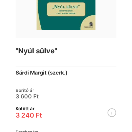
"Nyúl sülve"
Sárdi Margit (szerk.)
Borító ár
3 600 Ft
Kötött ár
3 240 Ft
Darabszám