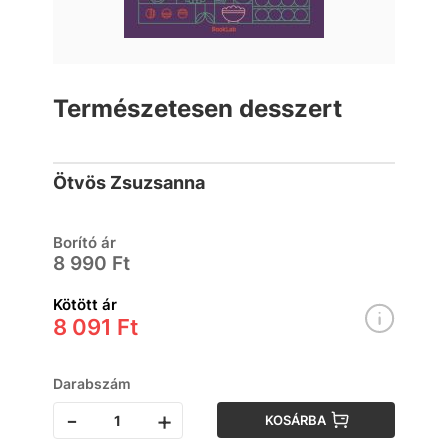
Természetesen desszert
Ötvös Zsuzsanna
Borító ár
8 990 Ft
Kötött ár
8 091 Ft
Darabszám
-
+
KOSÁRBA