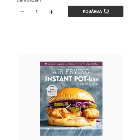
-
+
KOSÁRBA