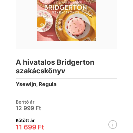
A hivatalos Bridgerton
szakácskönyv
Ysewijn, Regula
Borító ár
12 999 Ft
Kötött ár
11 699 Ft