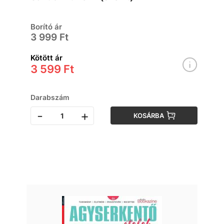
Borító ár
3 999 Ft
Kötött ár
3 599 Ft
Darabszám
-
+
KOSÁRBA