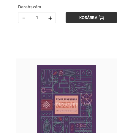
Darabszám
-
+
KOSÁRBA