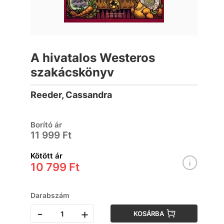
A hivatalos Westeros
szakácskönyv
Reeder, Cassandra
Borító ár
11 999 Ft
Kötött ár
10 799 Ft
Darabszám
-
+
KOSÁRBA