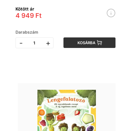
Kötött ár
4 949 Ft
Darabszám
-
+
KOSÁRBA