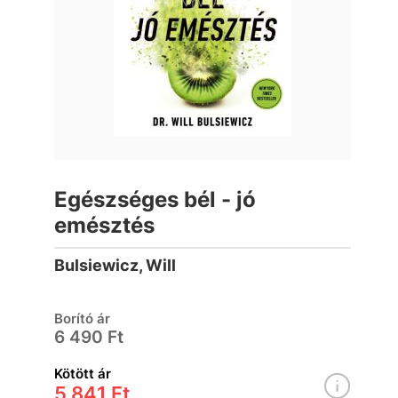
Egészséges bél - jó
emésztés
Bulsiewicz, Will
Borító ár
6 490 Ft
Kötött ár
5 841 Ft