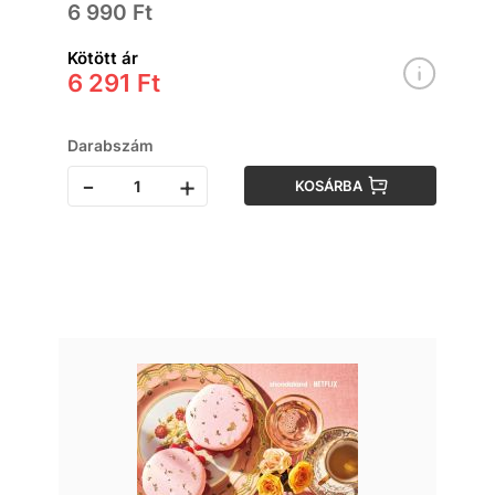
6 990 Ft
Kötött ár
6 291 Ft
Darabszám
-
+
KOSÁRBA