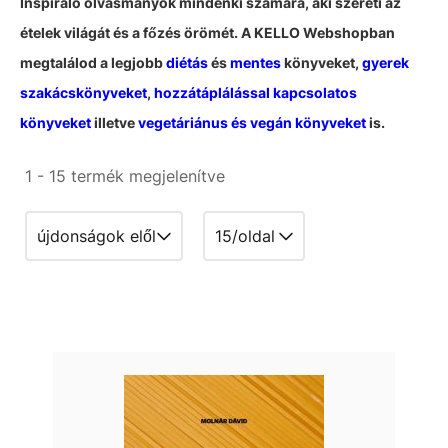
Inspiráló olvasmányok mindenki számára, aki szereti az
ételek világát és a főzés örömét. A KELLO Webshopban
megtalálod a legjobb
diétás
és
mentes
könyveket,
gyerek
szakácskönyveket
,
hozzátáplálással kapcsolatos
könyveket
illetve
vegetáriánus és vegán könyveket
is.
1 - 15 termék megjelenítve