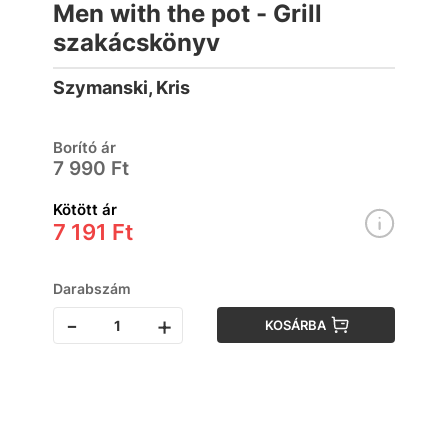
Men with the pot - Grill
szakácskönyv
Szymanski, Kris
Borító ár
7 990 Ft
Kötött ár
7 191 Ft
Darabszám
-
+
KOSÁRBA