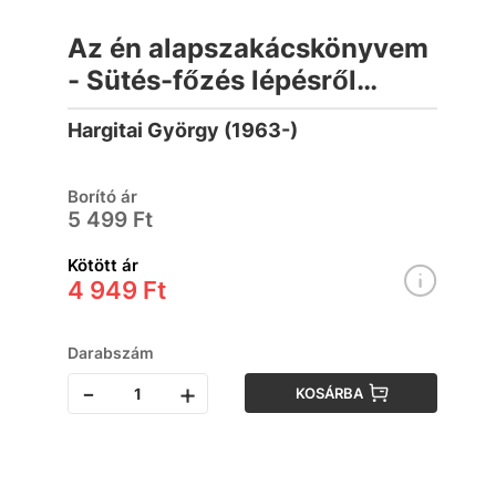
Az én alapszakácskönyvem
- Sütés-főzés lépésről
lépésre
Hargitai György (1963-)
Borító ár
5 499 Ft
Kötött ár
4 949 Ft
Darabszám
-
+
KOSÁRBA