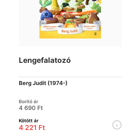
Lengefalatozó
Berg Judit (1974-)
Borító ár
4 690 Ft
Kötött ár
4 221 Ft