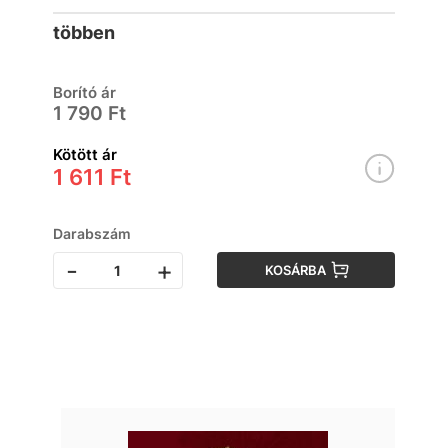
többen
Borító ár
1 790 Ft
Kötött ár
1 611 Ft
Darabszám
-
+
KOSÁRBA