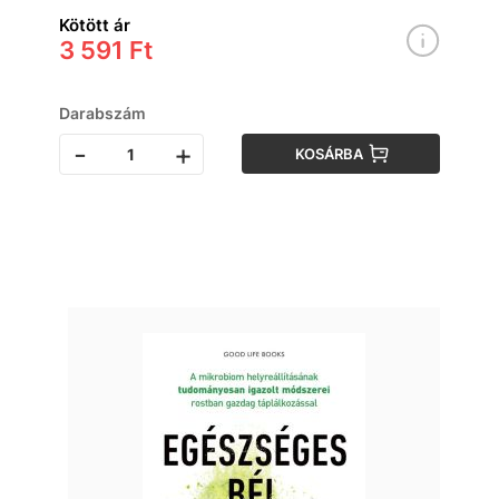
Kötött ár
3 591 Ft
Darabszám
-
+
KOSÁRBA