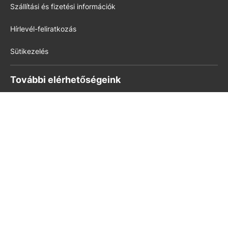
Szállítási és fizetési információk
Hírlevél-feliratkozás
Sütikezelés
További elérhetőségeink
Könyvkultúra
kello.hu
pedig.hu
Modern Iskola