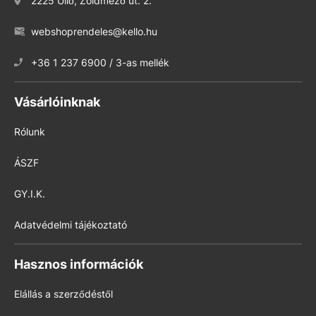
2225 Üllő, Zöldmező út. 2.
webshoprendeles@kello.hu
+36 1 237 6900 / 3-as mellék
Vásárlóinknak
Rólunk
ÁSZF
GY.I.K.
Adatvédelmi tájékoztató
Hasznos információk
Elállás a szerződéstől