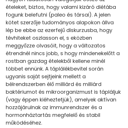
ételeket, biztos, hogy valami kizáró diétába
fogunk belefutni (paleo és társai). A jelen
kötet szerzője tudományos alapokon állva
lép be ebbe az ezerfejű diskurzusba, hogy
tévhiteket oszlasson el, s eközben
meggyőzze olvasóit, hogy a változatos
étrendnél nincs jobb, s hogy mindenekelőtt a
rostban gazdag ételekből kellene minél
többet ennünk. A táplálékbevitel során
ugyanis saját sejtjeink mellett a
bélrendszerben élő milliárd és milliárd
baktériumot és mikroorganizmust is tápláljuk
(vagy éppen kiéheztetjük), amelyek aktívan
hozzájárulnak az immunrendszer és a
hormonháztartás megfelelő és stabil
működéséhez.