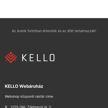
Az áraink forintban értendők és az áfát tartalmazzák!
KELLO Webáruház
Webshop központi raktár címe
2225 Üllő, Zöldmező út. 2.