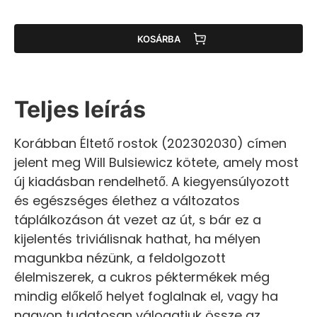
KOSÁRBA
Teljes leírás
Korábban Éltető rostok (202302030) címen
jelent meg Will Bulsiewicz kötete, amely most
új kiadásban rendelhető. A kiegyensúlyozott
és egészséges élethez a változatos
táplálkozáson át vezet az út, s bár ez a
kijelentés triviálisnak hathat, ha mélyen
magunkba nézünk, a feldolgozott
élelmiszerek, a cukros péktermékek még
mindig előkelő helyet foglalnak el, vagy ha
nagyon tudatosan válogatjuk össze az