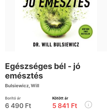
Egészséges bél - jó
emésztés
Bulsiewicz, Will
Borító ár
Kötött ár
6 490 Ft
5 841 Ft