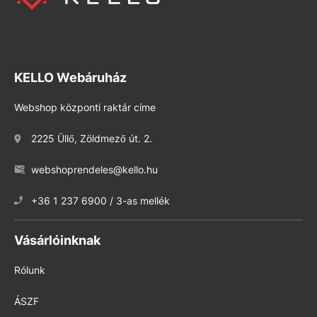
KELLO Webáruház
Webshop központi raktár címe
2225 Üllő, Zöldmező út. 2.
webshoprendeles@kello.hu
+36 1 237 6900 / 3-as mellék
Vásárlóinknak
Rólunk
ÁSZF