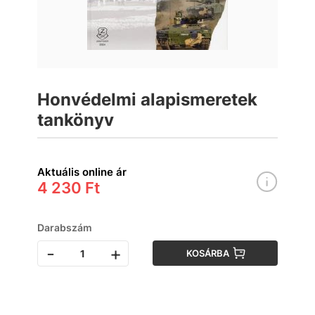
Honvédelmi alapismeretek
tankönyv
Aktuális online ár
4 230 Ft
Darabszám
-
+
KOSÁRBA