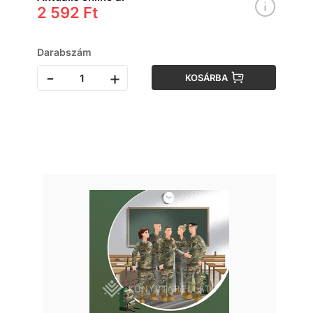
2 592 Ft
Darabszám
-
+
KOSÁRBA