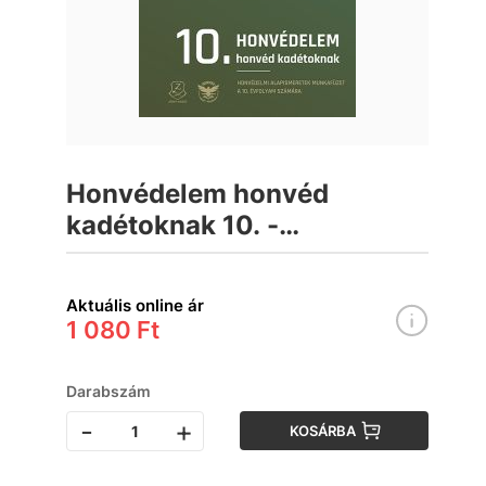
Honvédelem honvéd
kadétoknak 10. -
munkafüzet
Aktuális online ár
1 080 Ft
Darabszám
-
+
KOSÁRBA