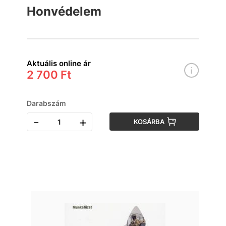
Honvédelem
Aktuális online ár
2 700 Ft
Darabszám
-
+
KOSÁRBA