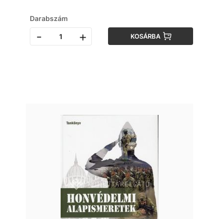
Darabszám
-
+
KOSÁRBA