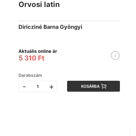
Orvosi latin
Diricziné Barna Gyöngyi
Aktuális online ár
5 310 Ft
Darabszám
-
+
KOSÁRBA