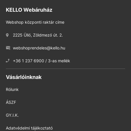
KELLO Webáruház
Webshop központi raktár címe
2225 Üllő, Zöldmező út. 2.
webshoprendeles@kello.hu
+36 1 237 6900 / 3-as mellék
Vásárlóinknak
Rólunk
ÁSZF
GY.I.K.
Adatvédelmi tájékoztató