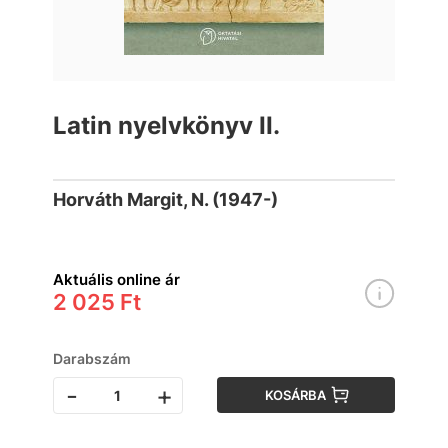
Latin nyelvkönyv II.
Horváth Margit, N. (1947-)
Aktuális online ár
2 025 Ft
Darabszám
-
+
KOSÁRBA