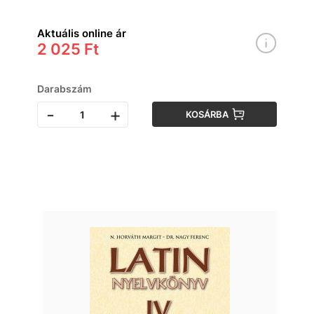
Aktuális online ár
2 025 Ft
Darabszám
-
+
KOSÁRBA