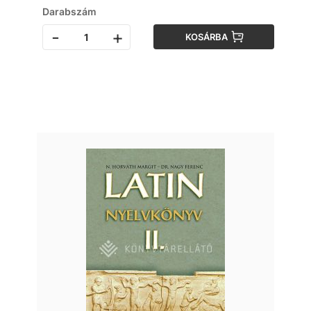
Darabszám
-
+
KOSÁRBA