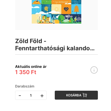
Zöld Föld -
Fenntarthatósági kalandok
Munkafüzet 7–8. évfolyam
Aktuális online ár
1 350 Ft
Darabszám
-
+
KOSÁRBA