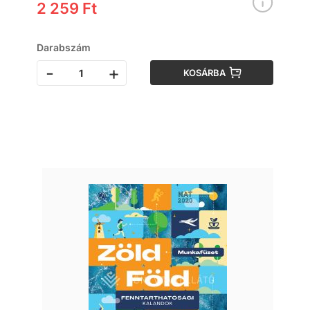
2 259 Ft
Darabszám
-
+
KOSÁRBA