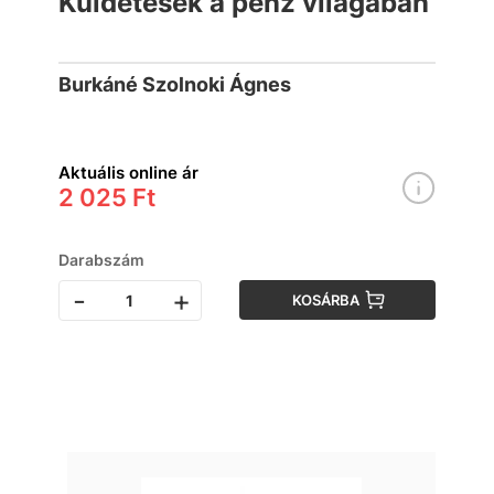
Küldetések a pénz világában
Burkáné Szolnoki Ágnes
Aktuális online ár
2 025 Ft
Darabszám
-
+
KOSÁRBA