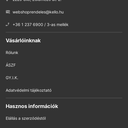
webshoprendeles@kello.hu
+36 1 237 6900 / 3-as mellék
Vásárlóinknak
Rólunk
ÁSZF
GY.I.K.
Adatvédelmi tájékoztató
Hasznos információk
Elállás a szerződéstől