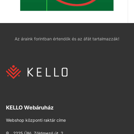
Az áraink forintban értendők és az áfát tartalmazzák!
KELLO Webáruház
Webshop központi raktár címe
2225 Üllő, Zöldmező út. 2.