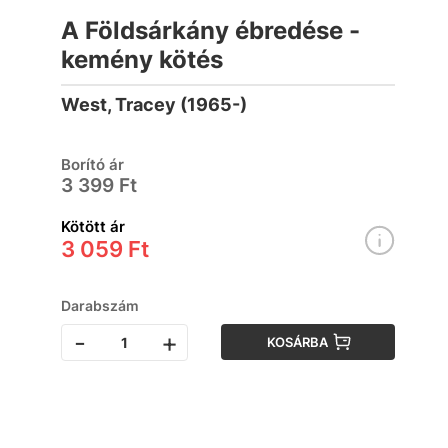
A Földsárkány ébredése -
kemény kötés
West, Tracey (1965-)
Borító ár
3 399 Ft
Kötött ár
3 059 Ft
Darabszám
-
+
KOSÁRBA