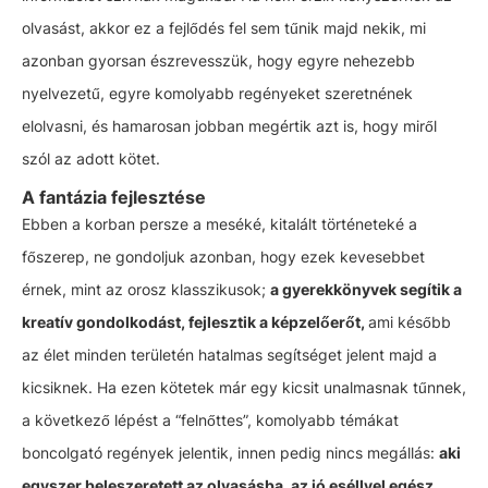
olvasást, akkor ez a fejlődés fel sem tűnik majd nekik, mi
azonban gyorsan észrevesszük, hogy egyre nehezebb
nyelvezetű, egyre komolyabb regényeket szeretnének
elolvasni, és hamarosan jobban megértik azt is, hogy miről
szól az adott kötet.
A fantázia fejlesztése
Ebben a korban persze a meséké, kitalált történeteké a
főszerep, ne gondoljuk azonban, hogy ezek kevesebbet
érnek, mint az orosz klasszikusok;
a gyerekkönyvek segítik a
kreatív gondolkodást, fejlesztik a képzelőerőt,
ami később
az élet minden területén hatalmas segítséget jelent majd a
kicsiknek. Ha ezen kötetek már egy kicsit unalmasnak tűnnek,
a következő lépést a “felnőttes”, komolyabb témákat
boncolgató regények jelentik, innen pedig nincs megállás:
aki
egyszer beleszeretett az olvasásba, az jó eséllyel egész