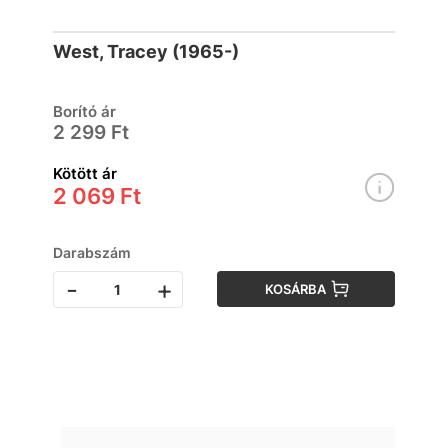
West, Tracey (1965-)
Borító ár
2 299 Ft
Kötött ár
2 069 Ft
Darabszám
-
+
KOSÁRBA