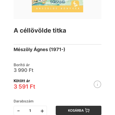
A céllövölde titka
Mészöly Ágnes (1971-)
Borító ár
3 990 Ft
Kötött ár
3 591 Ft
Darabszám
-
+
KOSÁRBA