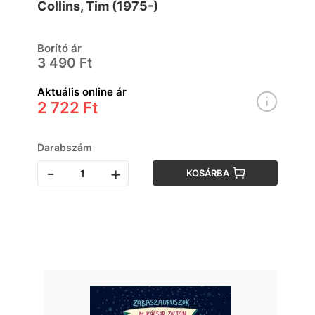
Collins, Tim (1975-)
Borító ár
3 490 Ft
Aktuális online ár
2 722 Ft
Darabszám
-
+
KOSÁRBA