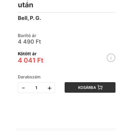
után
Bell, P. G.
Borító ár
4 490 Ft
Kötött ár
4 041 Ft
Darabszám
-
+
KOSÁRBA