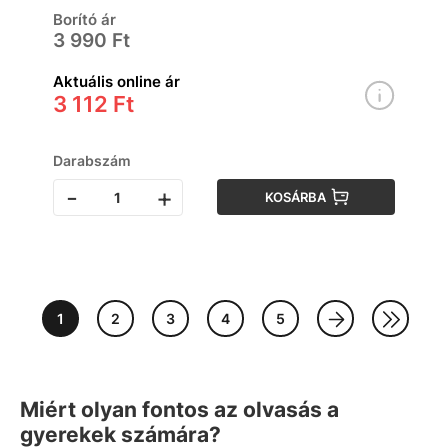
Borító ár
3 990 Ft
Aktuális online ár
3 112 Ft
Darabszám
-
+
KOSÁRBA
1
2
3
4
5
Miért olyan fontos az olvasás a
gyerekek számára?