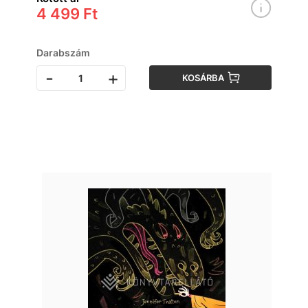
4 499 Ft
Darabszám
-
+
KOSÁRBA