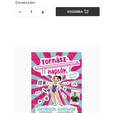
Darabszám
-
+
KOSÁRBA