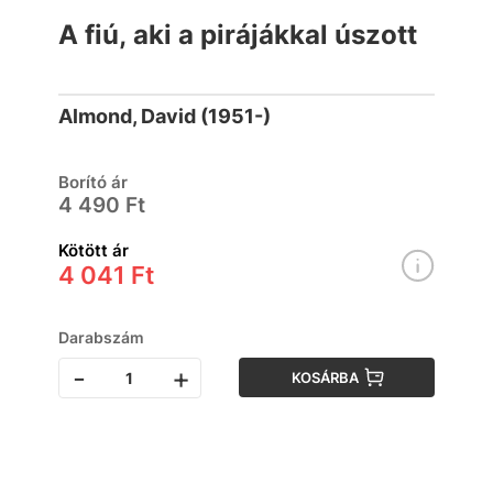
A fiú, aki a pirájákkal úszott
Almond, David (1951-)
Borító ár
4 490 Ft
Kötött ár
4 041 Ft
Darabszám
-
+
KOSÁRBA