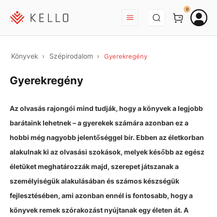
BEJELENTKEZÉS
0
Könyvek
Szépirodalom
Gyerekregény
Gyerekregény
Az olvasás rajongói mind tudják, hogy a könyvek a legjobb
barátaink lehetnek – a gyerekek számára azonban ez a
hobbi még nagyobb jelentőséggel bír. Ebben az életkorban
alakulnak ki az olvasási szokások, melyek később az egész
életüket meghatározzák majd, szerepet játszanak a
személyiségük alakulásában és számos készségük
fejlesztésében, ami azonban ennél is fontosabb, hogy a
könyvek remek szórakozást nyújtanak egy életen át. A