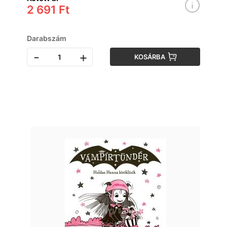
2 691 Ft
Darabszám
-
+
KOSÁRBA