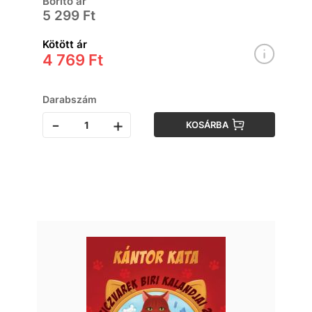
Borító ár
5 299 Ft
Kötött ár
4 769 Ft
Darabszám
-
+
KOSÁRBA