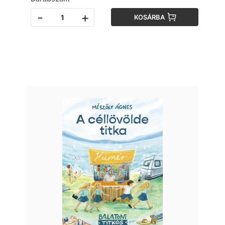
-
+
KOSÁRBA