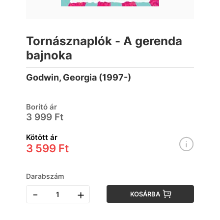
Tornásznaplók - A gerenda
bajnoka
Godwin, Georgia (1997-)
Borító ár
3 999 Ft
Kötött ár
3 599 Ft
Darabszám
-
+
KOSÁRBA