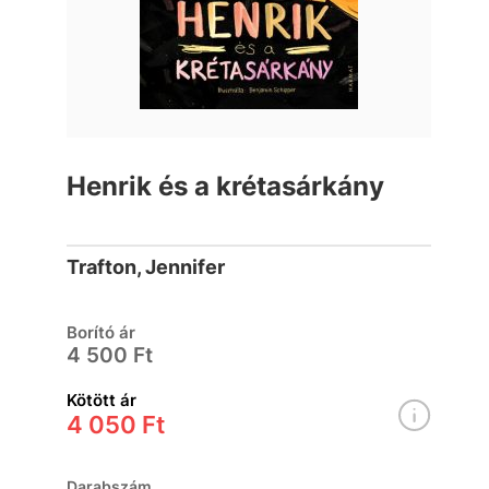
Henrik és a krétasárkány
Trafton, Jennifer
Borító ár
4 500 Ft
Kötött ár
4 050 Ft
Darabszám