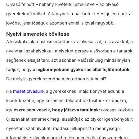
Olvasó felnőtt – néhány kivételtől eltekintve – az olvasó
gyerekekből válhat. A könyvek tehát befektetést jelentenek a
jövőbe, jelentőségük azonban ennél is jóval nagyobb.
Nyelvi ismeretek bővítése
A kisiskolások most ismerkednek az olvasással, a szavakkal, a
nyelvtani szabályokkal, melyeket persze elsősorban a tanárok
segítenek elsajátítani, azt azonban valószínűleg mindannyian
tudjuk, hogy
a legkönnyebben gyakorlás által fejlődhetünk.
De melyik gyerek szeretne még otthon is tanulni?
Ha
mesét olvasunk
a gyerekeknek, majd könyvet adunk a
kicsik kezébe, egy kellemes délutánt biztosítunk számukra,
így
észre sem veszik, hogy játszva tanulnak:
olvasás közben
új szavakat ismernek meg, elsajátítják az olykor igen bonyolult
nyelvtani szabályokat, ráadásul elképesztő mennyiségű
információt szívnak magukba. Ha nem érzik kényszernek az