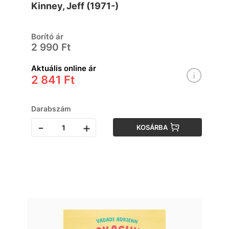
Kinney, Jeff (1971-)
Borító ár
2 990 Ft
Aktuális online ár
2 841 Ft
Darabszám
-
+
KOSÁRBA