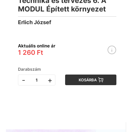
Technika és tervezés 6. A
MODUL Épített környezet
Erlich József
Aktuális online ár
1 260 Ft
Darabszám
-
+
KOSÁRBA