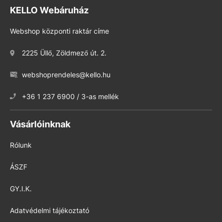
KELLO Webáruház
Webshop központi raktár címe
2225 Üllő, Zöldmező út. 2.
webshoprendeles@kello.hu
+36 1 237 6900 / 3-as mellék
Vásárlóinknak
Rólunk
ÁSZF
GY.I.K.
Adatvédelmi tájékoztató