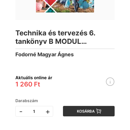
Technika és tervezés 6.
tankönyv B MODUL
Háztartásökonómia
Fodorné Magyar Ágnes
Aktuális online ár
1 260 Ft
Darabszám
-
+
KOSÁRBA