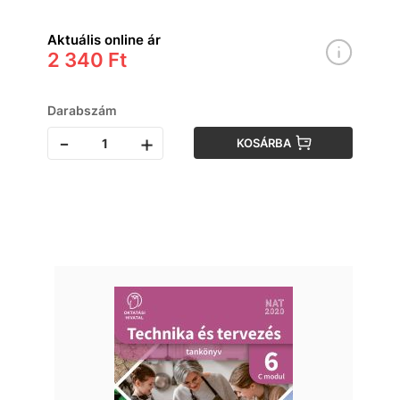
Aktuális online ár
2 340 Ft
Darabszám
-
+
KOSÁRBA