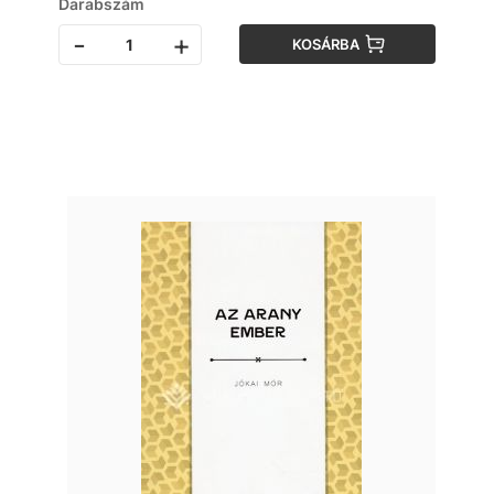
Darabszám
-
+
KOSÁRBA