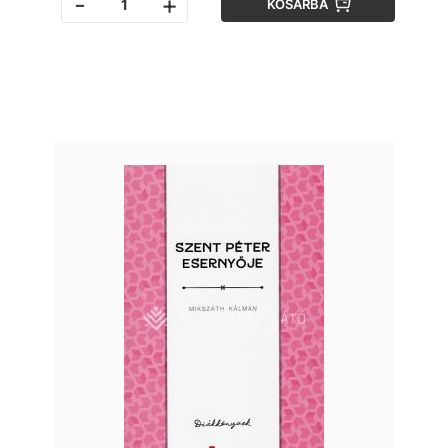
-
+
KOSÁRBA