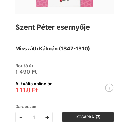
Szent Péter esernyője
Mikszáth Kálmán (1847-1910)
Borító ár
1 490 Ft
Aktuális online ár
1 118 Ft
Darabszám
-
+
KOSÁRBA