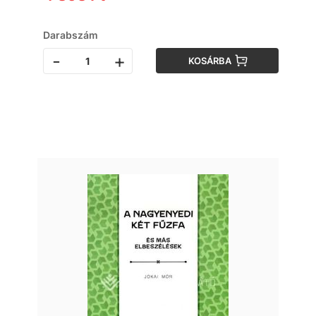
Darabszám
-
+
KOSÁRBA