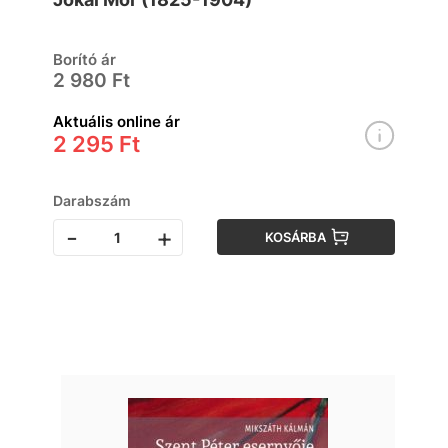
Borító ár
2 980 Ft
Aktuális online ár
2 295 Ft
Darabszám
-
+
KOSÁRBA