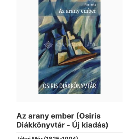
Az arany ember (Osiris
Diákkönyvtár - Új kiadás)
Jókai Mór (1825-1904)