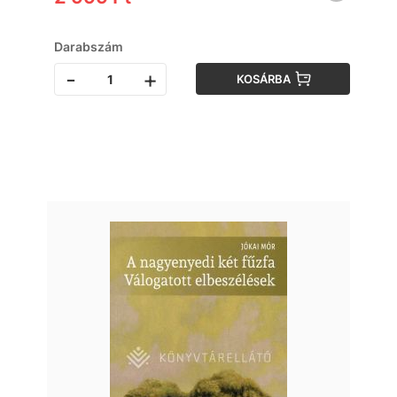
Darabszám
-
+
KOSÁRBA