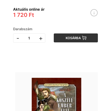
Aktuális online ár
1 720 Ft
Darabszám
-
+
KOSÁRBA