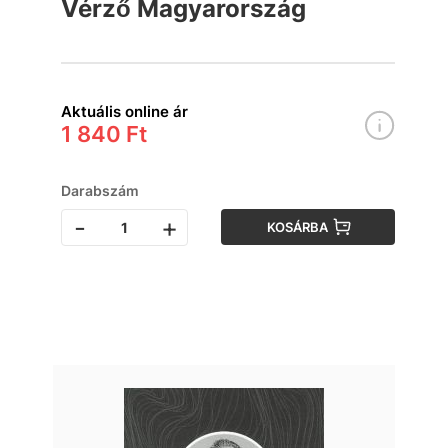
Vérző Magyarország
Aktuális online ár
1 840 Ft
Darabszám
-
+
KOSÁRBA