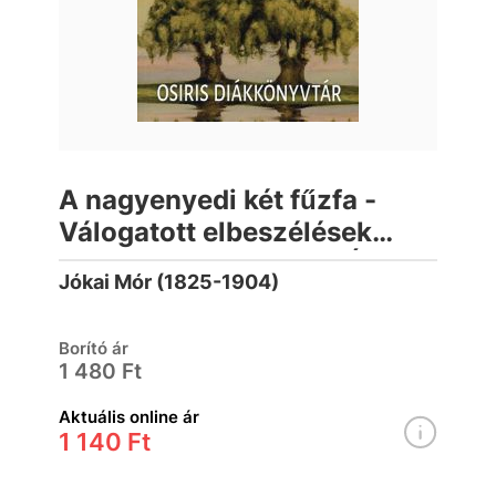
A nagyenyedi két fűzfa -
Válogatott elbeszélések
(Osiris Diákkönyvtár- Új
Jókai Mór (1825-1904)
kiadás)
Borító ár
1 480 Ft
Aktuális online ár
1 140 Ft