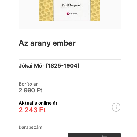
Az arany ember
Jókai Mór (1825-1904)
Borító ár
2 990 Ft
Aktuális online ár
2 243 Ft
Darabszám