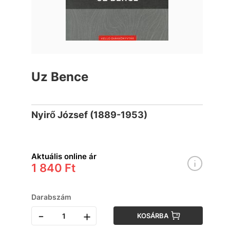
Uz Bence
Nyirő József (1889-1953)
Aktuális online ár
1 840 Ft
Darabszám
-
+
KOSÁRBA