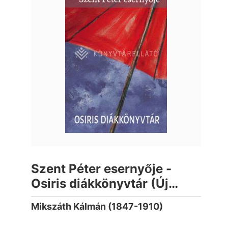
Szent Péter esernyője -
Osiris diákkönyvtár (Új
kiadás)
Mikszáth Kálmán (1847-1910)