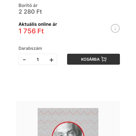
Borító ár
2 280 Ft
Aktuális online ár
1 756 Ft
Darabszám
-
+
KOSÁRBA