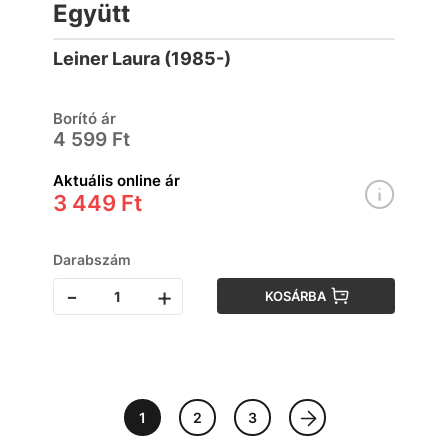
Együtt
Leiner Laura (1985-)
Borító ár
4 599 Ft
Aktuális online ár
3 449 Ft
Darabszám
-
+
KOSÁRBA
1
2
3