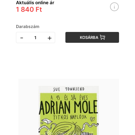
Aktuális online ár
1 840 Ft
Darabszám
-
+
KOSÁRBA