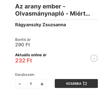
Az arany ember -
Olvasmánynapló - Miért
éppen ezt olvassam?
Rágyanszky Zsuzsanna
Borító ár
290 Ft
Aktuális online ár
232 Ft
Darabszám
-
+
KOSÁRBA