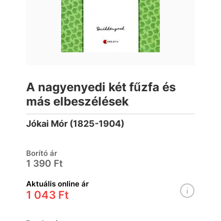
A nagyenyedi két fűzfa és
más elbeszélések
Jókai Mór (1825-1904)
Borító ár
1 390 Ft
Aktuális online ár
1 043 Ft