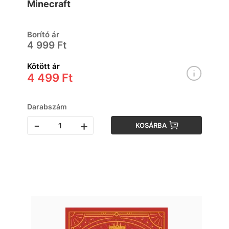
Minecraft
Borító ár
4 999 Ft
Kötött ár
4 499 Ft
Darabszám
-
+
KOSÁRBA