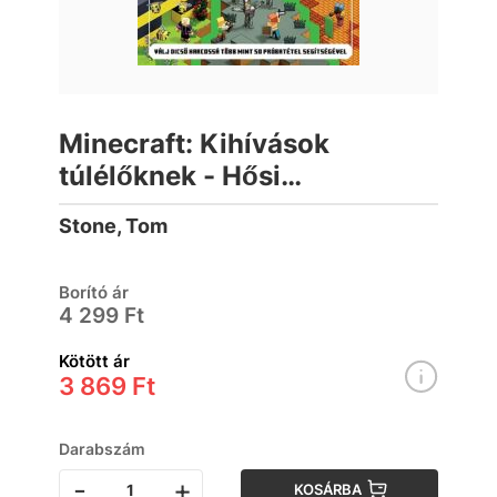
Minecraft: Kihívások
túlélőknek - Hősi
gyűjtemény
Stone, Tom
Borító ár
4 299 Ft
Kötött ár
3 869 Ft
Darabszám
-
+
KOSÁRBA