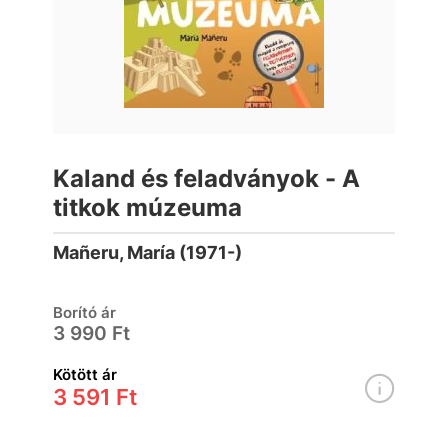
Kaland és feladványok - A
titkok múzeuma
Mañeru, María (1971-)
Borító ár
3 990 Ft
Kötött ár
3 591 Ft