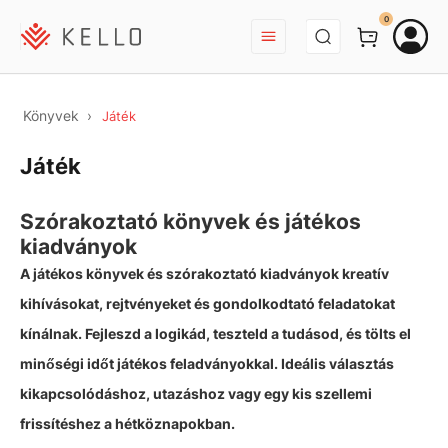
BEJELENTKEZÉS
0
Könyvek
Játék
Játék
Szórakoztató könyvek és játékos
kiadványok
A játékos könyvek és szórakoztató kiadványok kreatív
kihívásokat, rejtvényeket és gondolkodtató feladatokat
kínálnak. Fejleszd a logikád, teszteld a tudásod, és tölts el
minőségi időt játékos feladványokkal. Ideális választás
kikapcsolódáshoz, utazáshoz vagy egy kis szellemi
frissítéshez a hétköznapokban.