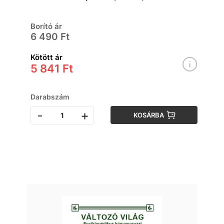
kalandregény gyerekeknek
Borító ár
6 490 Ft
Kötött ár
5 841 Ft
Darabszám
-
+
KOSÁRBA