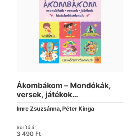
Ákombákom – Mondókák,
versek, játékok
kisiskolásoknak
Imre Zsuzsánna, Péter Kinga
Borító ár
3 490 Ft