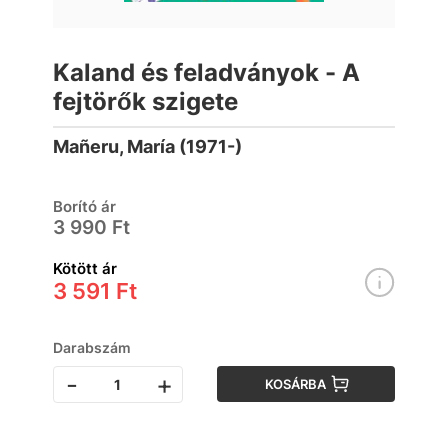
Kaland és feladványok - A
fejtörők szigete
Mañeru, María (1971-)
Borító ár
3 990 Ft
Kötött ár
3 591 Ft
Darabszám
-
+
KOSÁRBA