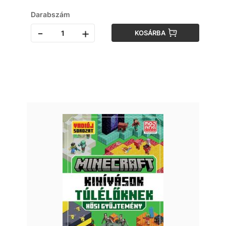
Darabszám
-
+
KOSÁRBA