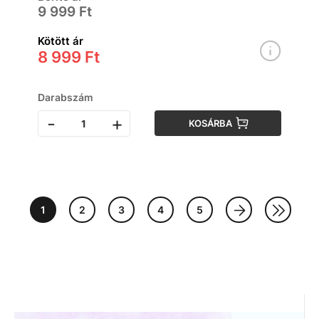
9 999 Ft
Kötött ár
8 999 Ft
Darabszám
-
+
KOSÁRBA
1
2
3
4
5