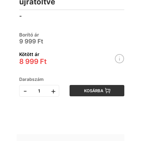
újratöltve
-
Borító ár
9 999 Ft
Kötött ár
8 999 Ft
Darabszám
-
+
KOSÁRBA