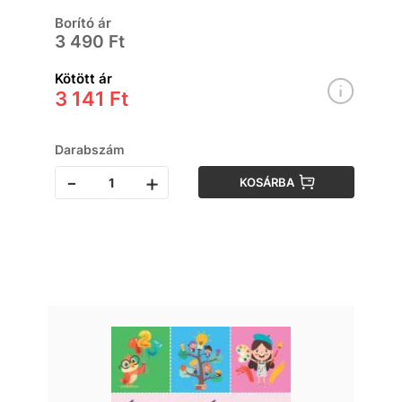
Borító ár
3 490 Ft
Kötött ár
3 141 Ft
Darabszám
-
+
KOSÁRBA