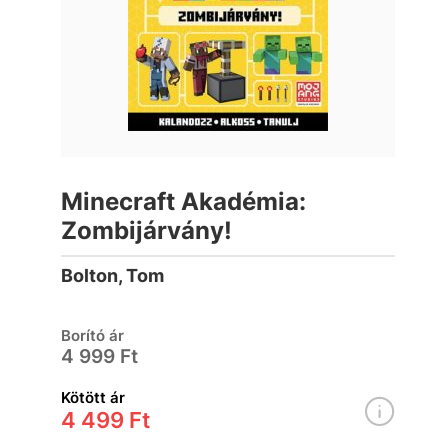
Minecraft Akadémia:
Zombijárvány!
Bolton, Tom
Borító ár
4 999 Ft
Kötött ár
4 499 Ft