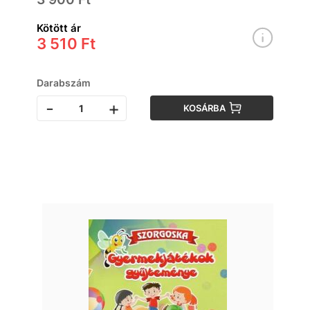
Kötött ár
3 510 Ft
Darabszám
-
+
KOSÁRBA