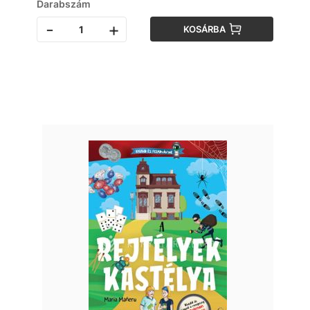
Darabszám
-
+
KOSÁRBA