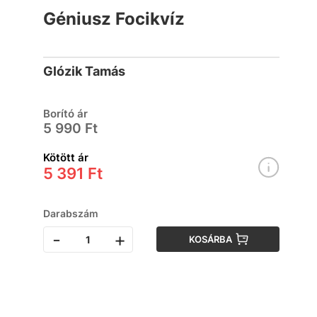
Géniusz Focikvíz
Glózik Tamás
Borító ár
5 990 Ft
Kötött ár
5 391 Ft
Darabszám
-
+
KOSÁRBA