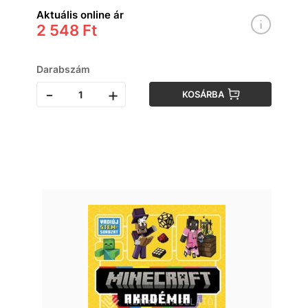
Aktuális online ár
2 548 Ft
Darabszám
-
+
KOSÁRBA