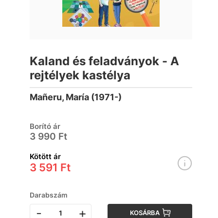
Kaland és feladványok - A
rejtélyek kastélya
Mañeru, María (1971-)
Borító ár
3 990 Ft
Kötött ár
3 591 Ft
Darabszám
-
+
KOSÁRBA