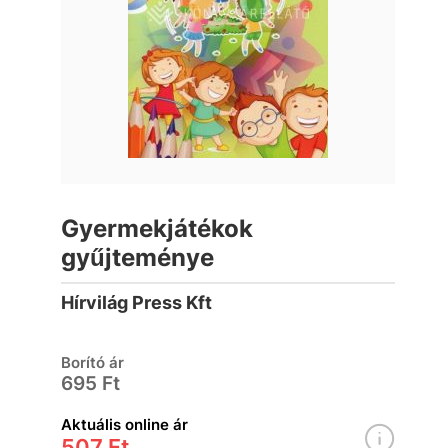
Gyermekjátékok
gyűjteménye
Hírvilág Press Kft
Borító ár
695 Ft
Aktuális online ár
507 Ft