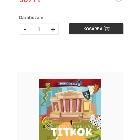
Darabszám
-
+
KOSÁRBA