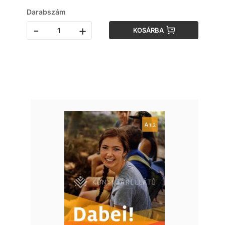
Darabszám
-
+
KOSÁRBA