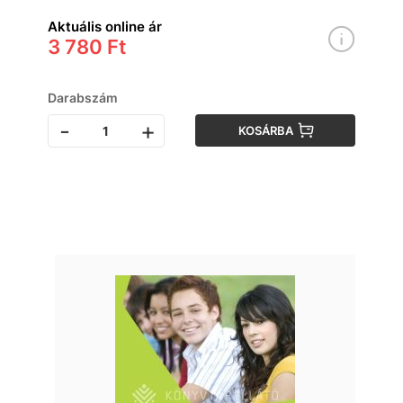
Aktuális online ár
3 780 Ft
Darabszám
-
+
KOSÁRBA