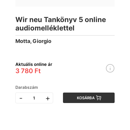
Wir neu Tankönyv 5 online
audiomelléklettel
Motta, Giorgio
Aktuális online ár
3 780 Ft
Darabszám
-
+
KOSÁRBA