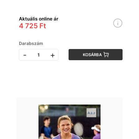
Aktuális online ár
4 725 Ft
Darabszám
-
+
KOSÁRBA