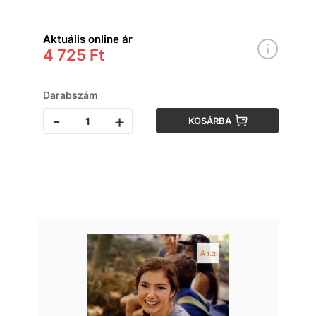
Aktuális online ár
4 725 Ft
Darabszám
-
+
KOSÁRBA