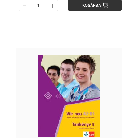
-
+
KOSÁRBA