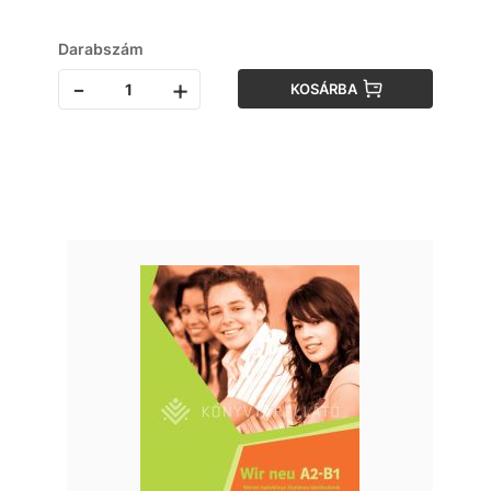
Darabszám
-
+
KOSÁRBA