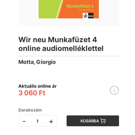
Wir neu Munkafüzet 4
online audiomelléklettel
Motta, Giorgio
Aktuális online ár
3 060 Ft
Darabszám
-
+
KOSÁRBA