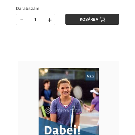
Darabszám
-
+
KOSÁRBA