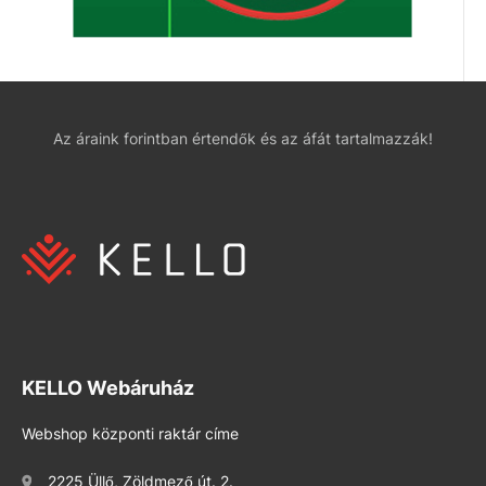
Az áraink forintban értendők és az áfát tartalmazzák!
KELLO Webáruház
Webshop központi raktár címe
2225 Üllő, Zöldmező út. 2.