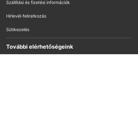
Szállítási és fizetési információk
Hírlevél-feliratkozás
Sütikezelés
További elérhetőségeink
Könyvkultúra
kello.hu
pedig.hu
Modern Iskola