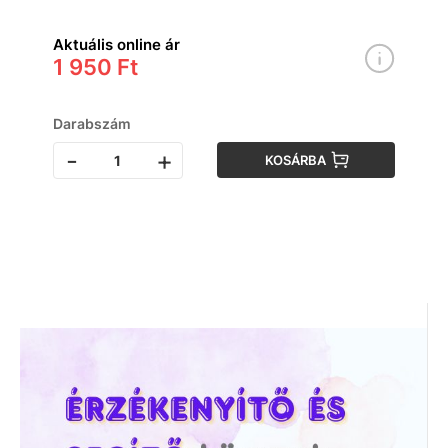
Aktuális online ár
1 950 Ft
Darabszám
-
+
KOSÁRBA