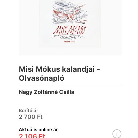
Misi Mókus kalandjai -
Olvasónapló
Nagy Zoltánné Csilla
Borító ár
2 700 Ft
Aktuális online ár
2 106 Ft