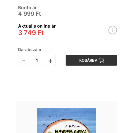
Borító ár
4 999 Ft
Aktuális online ár
3 749 Ft
Darabszám
-
+
KOSÁRBA