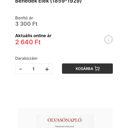
Benedek Elek (1859-1929)
Borító ár
3 300 Ft
Aktuális online ár
2 640 Ft
Darabszám
-
+
KOSÁRBA