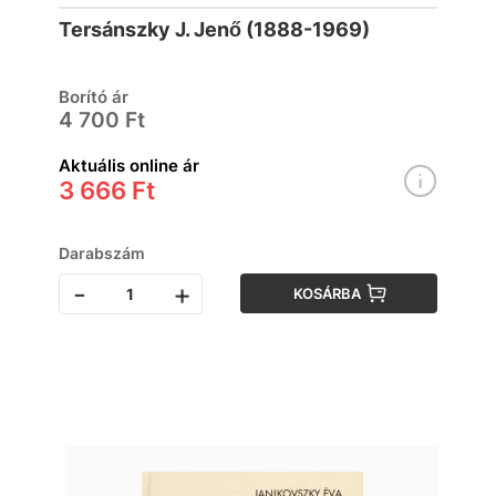
Tersánszky J. Jenő (1888-1969)
Borító ár
4 700 Ft
Aktuális online ár
3 666 Ft
Darabszám
-
+
KOSÁRBA