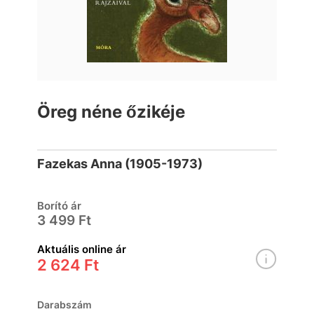
Öreg néne őzikéje
Fazekas Anna (1905-1973)
Borító ár
3 499 Ft
Aktuális online ár
2 624 Ft
Darabszám