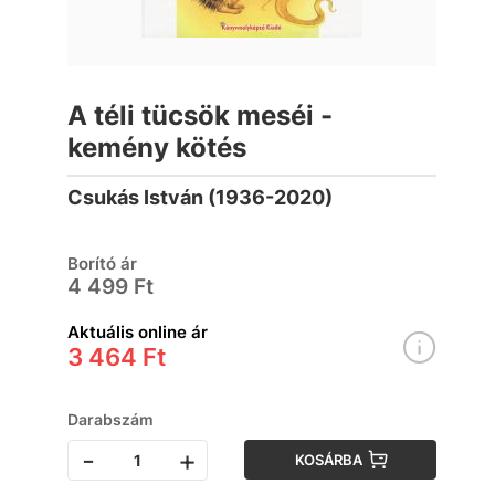
A téli tücsök meséi -
kemény kötés
Csukás István (1936-2020)
Borító ár
4 499 Ft
Aktuális online ár
3 464 Ft
Darabszám
-
+
KOSÁRBA