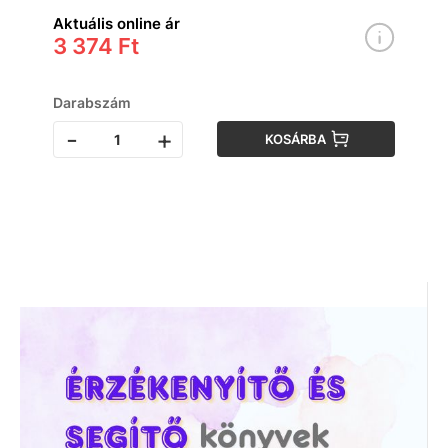
Aktuális online ár
3 374 Ft
Darabszám
-
+
KOSÁRBA