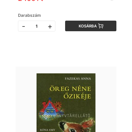
Darabszám
-
+
KOSÁRBA