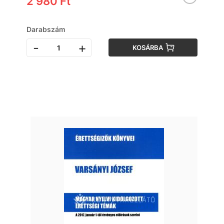
2 980 Ft
Darabszám
-
+
KOSÁRBA