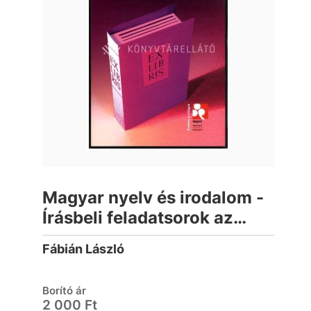
Magyar nyelv és irodalom -
Írásbeli feladatsorok az
emelt szintre készülőknek
Fábián László
10 új feladatsor
Borító ár
2 000 Ft