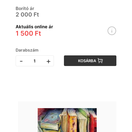
Borító ár
2 000 Ft
Aktuális online ár
1 500 Ft
Darabszám
-
+
KOSÁRBA