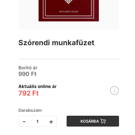
Szórendi munkafüzet
Borító ár
990 Ft
Aktuális online ár
792 Ft
Darabszám
-
+
KOSÁRBA