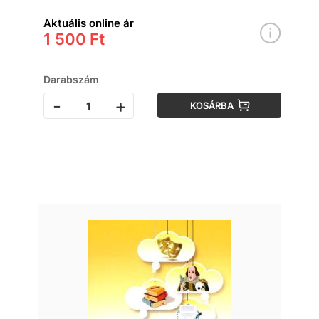
Aktuális online ár
1 500 Ft
Darabszám
-
+
KOSÁRBA