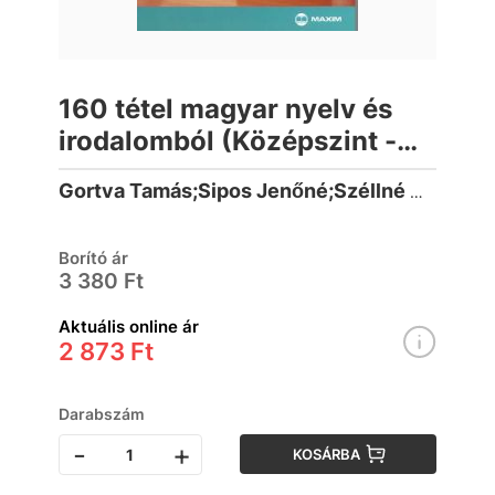
160 tétel magyar nyelv és
irodalomból (Középszint -
szóbeli)
Gortva Tamás;Sipos Jenőné;Széllné Király Mária
Borító ár
3 380 Ft
Aktuális online ár
2 873 Ft
Darabszám
-
+
KOSÁRBA