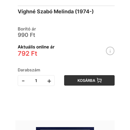
Víghné Szabó Melinda (1974-)
Borító ár
990 Ft
Aktuális online ár
792 Ft
Darabszám
-
+
KOSÁRBA