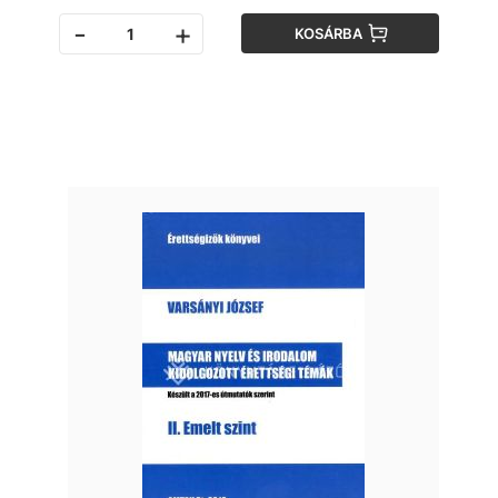
-
+
KOSÁRBA