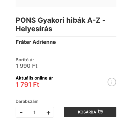
PONS Gyakori hibák A-Z -
Helyesírás
Fráter Adrienne
Borító ár
1 990 Ft
Aktuális online ár
1 791 Ft
Darabszám
-
+
KOSÁRBA