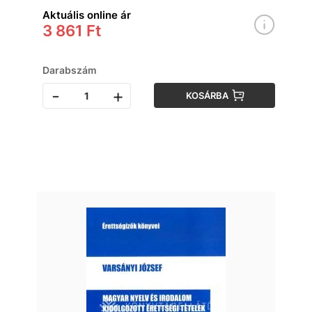
Aktuális online ár
3 861 Ft
Darabszám
-
+
KOSÁRBA