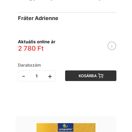
Fráter Adrienne
Aktuális online ár
2 780 Ft
Darabszám
-
+
KOSÁRBA