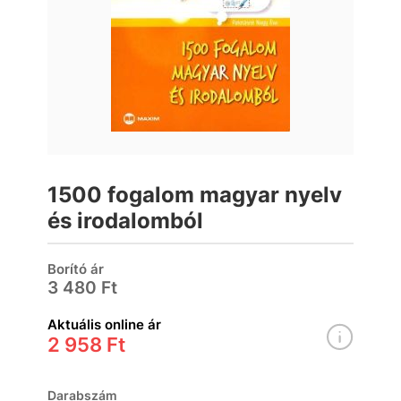
1500 fogalom magyar nyelv
és irodalomból
Borító ár
3 480 Ft
Aktuális online ár
2 958 Ft
Darabszám