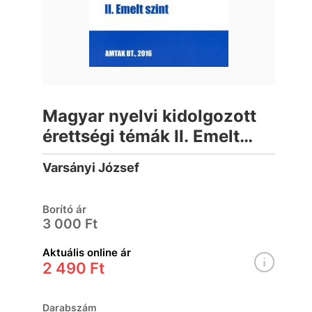
Magyar nyelvi kidolgozott
érettségi témák II. Emelt
szint
Varsányi József
Borító ár
3 000 Ft
Aktuális online ár
2 490 Ft
Darabszám