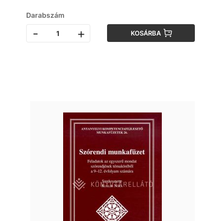
Darabszám
-
+
KOSÁRBA