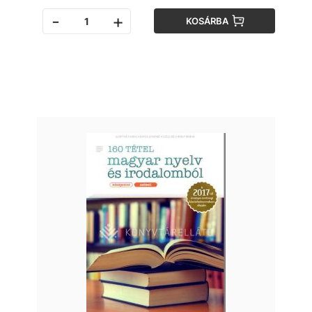
-
+
KOSÁRBA