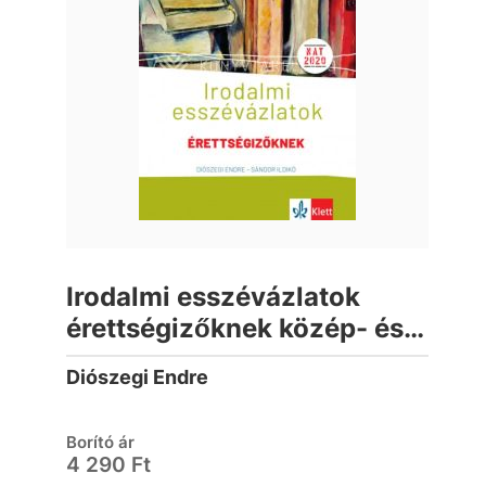
Irodalmi esszévázlatok
érettségizőknek közép- és
emelt szinten
Diószegi Endre
Borító ár
4 290 Ft