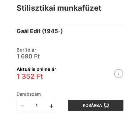
Stilisztikai munkafüzet
Gaál Edit (1945-)
Borító ár
1 690 Ft
Aktuális online ár
1 352 Ft
Darabszám
-
+
KOSÁRBA