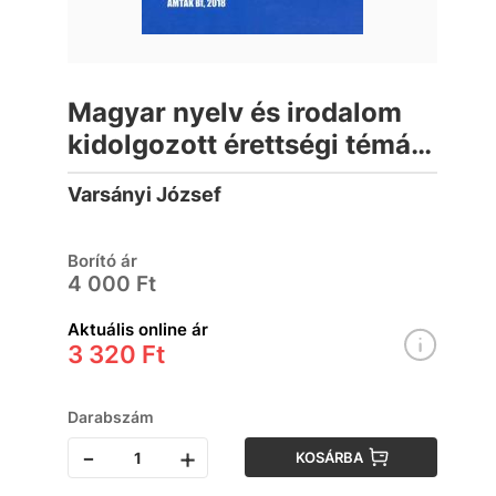
Magyar nyelv és irodalom
kidolgozott érettségi témák
- II. Emelt szint
Varsányi József
Borító ár
4 000 Ft
Aktuális online ár
3 320 Ft
Darabszám
-
+
KOSÁRBA