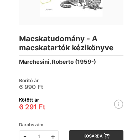
Macskatudomány - A
macskatartók kézikönyve
Marchesini, Roberto (1959-)
Borító ár
6 990 Ft
Kötött ár
6 291 Ft
Darabszám
-
+
KOSÁRBA