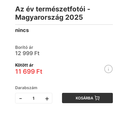
Az év természetfotói -
Magyarország 2025
nincs
Borító ár
12 999 Ft
Kötött ár
11 699 Ft
Darabszám
-
+
KOSÁRBA