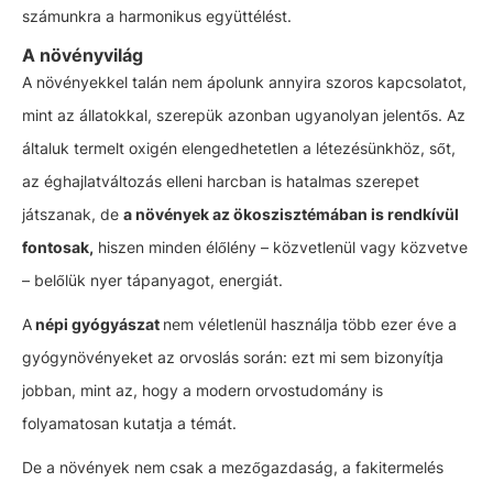
számunkra a harmonikus együttélést.
A növényvilág
A növényekkel talán nem ápolunk annyira szoros kapcsolatot,
mint az állatokkal, szerepük azonban ugyanolyan jelentős. Az
általuk termelt oxigén elengedhetetlen a létezésünkhöz, sőt,
az éghajlatváltozás elleni harcban is hatalmas szerepet
játszanak, de
a növények az ökoszisztémában is rendkívül
fontosak,
hiszen minden élőlény – közvetlenül vagy közvetve
– belőlük nyer tápanyagot, energiát.
A
népi gyógyászat
nem véletlenül használja több ezer éve a
gyógynövényeket az orvoslás során: ezt mi sem bizonyítja
jobban, mint az, hogy a modern orvostudomány is
folyamatosan kutatja a témát.
De a növények nem csak a mezőgazdaság, a fakitermelés