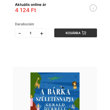
Aktuális online ár
4 124 Ft
Darabszám
-
+
KOSÁRBA