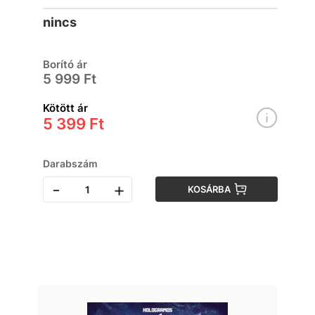
nincs
Borító ár
5 999 Ft
Kötött ár
5 399 Ft
Darabszám
-
+
KOSÁRBA