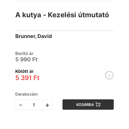
A kutya - Kezelési útmutató
Brunner, David
Borító ár
5 990 Ft
Kötött ár
5 391 Ft
Darabszám
-
+
KOSÁRBA