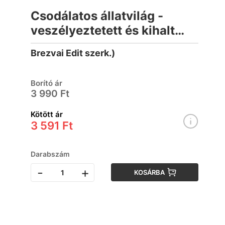
Csodálatos állatvilág -
veszélyeztetett és kihalt
állatok (Füles Bookazine)
Brezvai Edit szerk.)
Borító ár
3 990 Ft
Kötött ár
3 591 Ft
Darabszám
-
+
KOSÁRBA