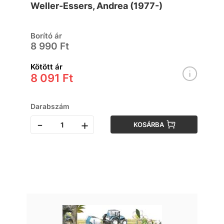
Weller-Essers, Andrea (1977-)
Borító ár
8 990 Ft
Kötött ár
8 091 Ft
Darabszám
-
+
KOSÁRBA