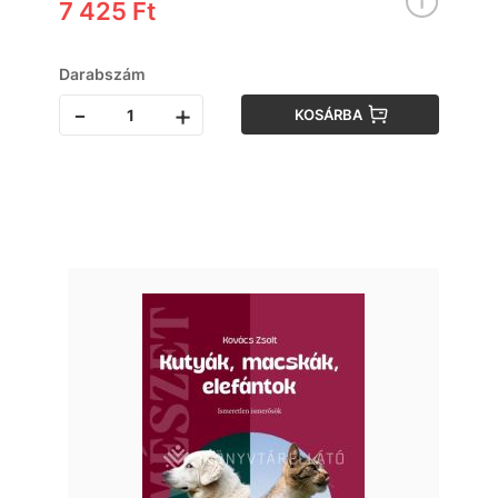
7 425 Ft
Darabszám
-
+
KOSÁRBA