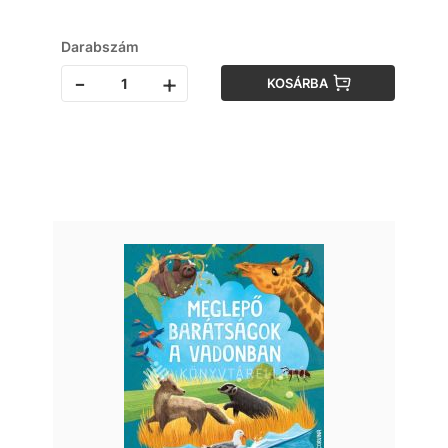
Darabszám
-
+
KOSÁRBA