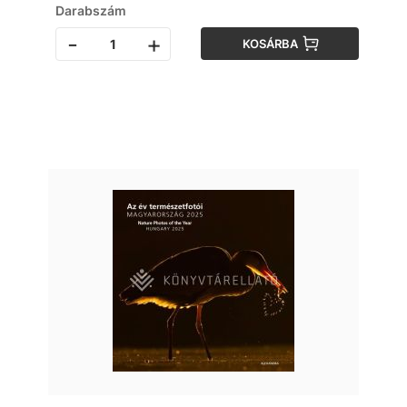
Darabszám
-
+
KOSÁRBA