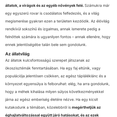
állatok, a virágok és az egyéb növények felé.
Számukra már
egy egyszerű rovar is csodálatos felfedezés, és a világ
megismerése gyakran ezen a területen kezdődik. Az élővilág
rendkívül sokszínű és izgalmas, annak ismerete pedig a
felnőttek számára is ugyanilyen fontos – annak ellenére, hogy
ennek jelentőségébe talán bele sem gondolunk.
Az állatvilág
Az állatok kulcsfontosságú szerepet játszanak az
ökoszisztémák fenntartásában. Ha egy faj eltűnik, vagy
populációja jelentősen csökken, az egész tápláléklánc és a
környezet egyensúlya is felborulhat: elég, ha arra gondolunk,
hogy a méhek kihalása milyen súlyos következményekkel
járna az egész emberiség életére nézve. Ha egy kicsit
kutakodunk a témában, közelebbről is
megérthetjük az
éghajlatváltozással együtt járó hatásokat, és az ezek