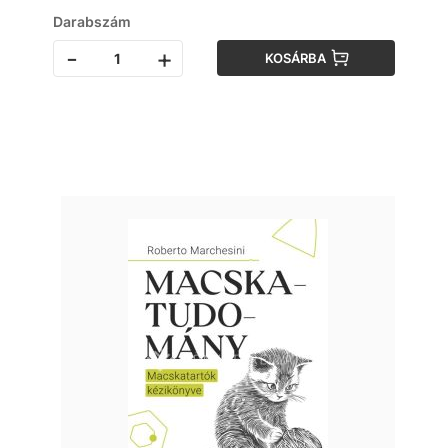
Darabszám
-
+
KOSÁRBA