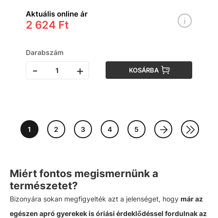
Aktuális online ár
2 624 Ft
Darabszám
-
+
KOSÁRBA
1
2
3
4
5
Miért fontos megismernünk a
természetet?
Bizonyára sokan megfigyelték azt a jelenséget, hogy
már az
egészen apró gyerekek is óriási érdeklődéssel fordulnak az