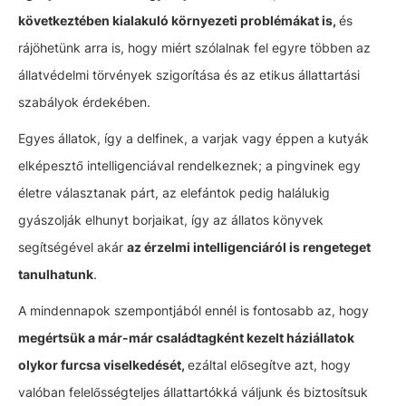
következtében kialakuló környezeti problémákat is,
és
rájöhetünk arra is, hogy miért szólalnak fel egyre többen az
állatvédelmi törvények szigorítása és az etikus állattartási
szabályok érdekében.
Egyes állatok, így a delfinek, a varjak vagy éppen a kutyák
elképesztő intelligenciával rendelkeznek; a pingvinek egy
életre választanak párt, az elefántok pedig halálukig
gyászolják elhunyt borjaikat, így az állatos könyvek
segítségével akár
az érzelmi intelligenciáról is rengeteget
tanulhatunk
.
A mindennapok szempontjából ennél is fontosabb az, hogy
megértsük a már-már családtagként kezelt háziállatok
olykor furcsa viselkedését,
ezáltal elősegítve azt, hogy
valóban felelősségteljes állattartókká váljunk és biztosítsuk