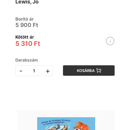
Lewis, Jo
Borító ár
5 900 Ft
Kötött ár
5 310 Ft
Darabszám
-
+
KOSÁRBA