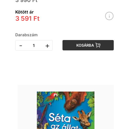
3 990 Ft
Kötött ár
3 591 Ft
Darabszám
-
+
KOSÁRBA