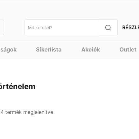
RÉSZL
nságok
Sikerlista
Akciók
Outlet
örténelem
- 4 termék megjelenítve