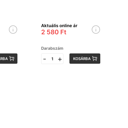
Aktuális online ár
2 580 Ft
Darabszám
-
+
ÁRBA
KOSÁRBA