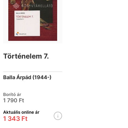
Történelem 7.
Balla Árpád (1944-)
Borító ár
1 790 Ft
Aktuális online ár
1 343 Ft