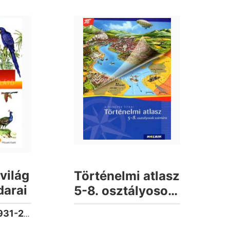
világ
Történelmi atlasz
darai
5-8. osztályosok
számára
Schmidt Egon (1931-2023)