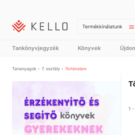
Termékkínálatunk
Tankönyvjegyzék
Könyvek
Újdo
Tananyagok
7. osztály
Történelem
T
1 