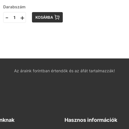
Darabszám
-
+
KOSÁRBA
Az áraink forintban értendők és az áfát tartalmazzák!
inknak
Hasznos információk