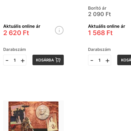
Borító ár
2 090 Ft
Aktuális online ár
Aktuális online ár
2 620 Ft
1 568 Ft
Darabszám
Darabszám
-
+
-
+
KOSÁRBA
KOS