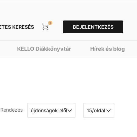
0
ETES KERESÉS
BEJELENTKEZÉS
KELLO Diákkönyvtár
Hírek és blog
Rendezés