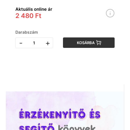
Aktuális online ár
2 480 Ft
Darabszám
-
+
KOSÁRBA