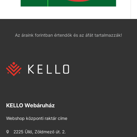
Az áraink forintban értendők és az áfát tartalmazzák!
KELLO Webáruház
Webshop központi raktár címe
2225 Üllő, Zöldmező út. 2.