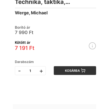
Technika, taktika,
szabályok
Werge, Michael
Borító ár
7 990 Ft
Kötött ár
7 191 Ft
Darabszám
-
+
KOSÁRBA