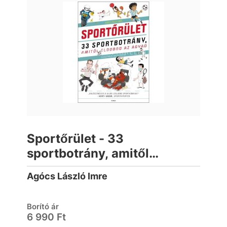
Sportőrület - 33
sportbotrány, amitől
eldobod az agyad
Agócs László Imre
Borító ár
6 990 Ft