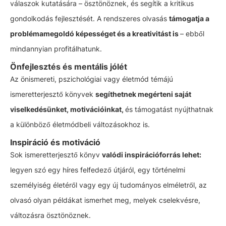
válaszok kutatására – ösztönöznek, és segítik a kritikus
gondolkodás fejlesztését. A rendszeres olvasás
támogatja a
problémamegoldó képességet és a kreativitást is
– ebből
mindannyian profitálhatunk.
Önfejlesztés és mentális jólét
Az önismereti, pszichológiai vagy életmód témájú
ismeretterjesztő könyvek
segíthetnek megérteni saját
viselkedésünket, motivációinkat,
és támogatást nyújthatnak
a különböző életmódbeli változásokhoz is.
Inspiráció és motiváció
Sok ismeretterjesztő könyv
valódi inspirációforrás lehet:
legyen szó egy híres felfedező útjáról, egy történelmi
személyiség életéről vagy egy új tudományos elméletről, az
olvasó olyan példákat ismerhet meg, melyek cselekvésre,
változásra ösztönöznek.