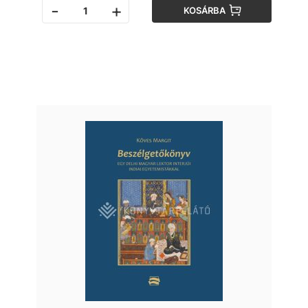
-
+
KOSÁRBA