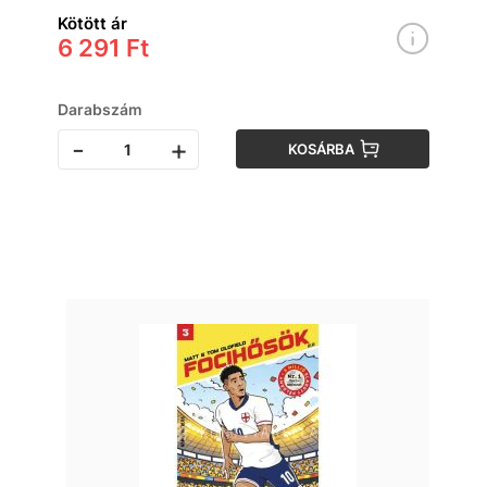
Kötött ár
6 291 Ft
Darabszám
-
+
KOSÁRBA