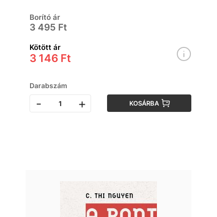
Borító ár
3 495 Ft
Kötött ár
3 146 Ft
Darabszám
-
+
KOSÁRBA