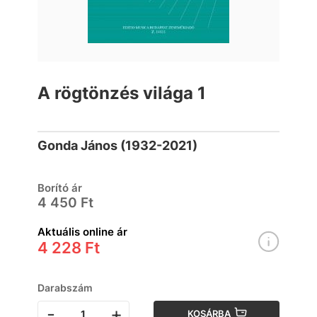
A rögtönzés világa 1
Gonda János (1932-2021)
Borító ár
4 450 Ft
Aktuális online ár
4 228 Ft
Darabszám
-
+
KOSÁRBA