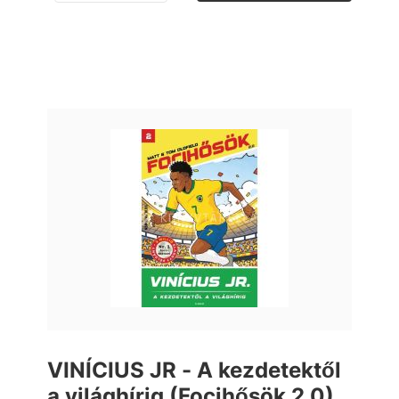
VINÍCIUS JR - A kezdetektől
a világhírig (Focihősök 2.0)