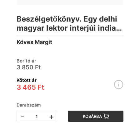
Beszélgetőkönyv. Egy delhi
magyar lektor interjúi indiai
egyetemistákkal
Köves Margit
Borító ár
3 850 Ft
Kötött ár
3 465 Ft
Darabszám
-
+
KOSÁRBA