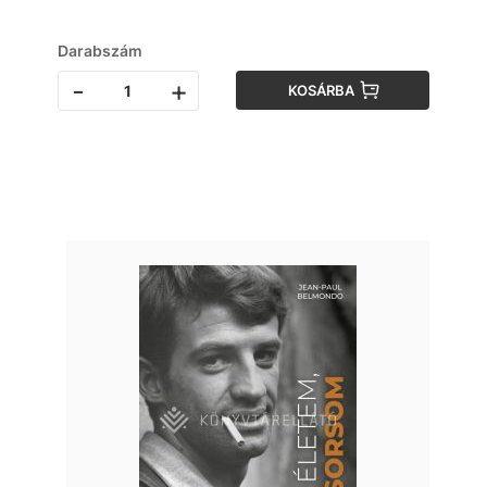
Darabszám
-
+
KOSÁRBA