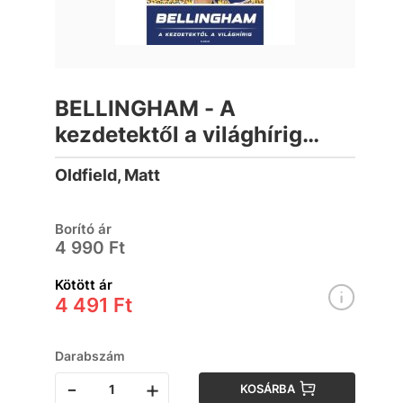
BELLINGHAM - A
kezdetektől a világhírig
(Focihősök 2.0)
Oldfield, Matt
Borító ár
4 990 Ft
Kötött ár
4 491 Ft
Darabszám
-
+
KOSÁRBA