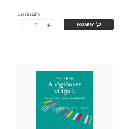
Darabszám
-
+
KOSÁRBA