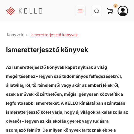
BEJELENTKEZÉS
0
Könyvek
Ismeretterjesztő könyvek
Ismeretterjesztő könyvek
Az ismeretterjesztő könyvek kaput nyitnak a világ
megértéséhez – legyen szó tudományos felfedezésekről,
állatvilágról, történelemről vagy akár az emberi lélekről,
ezek a művek közérthetően, mégis igényesen közvetítik a
legfontosabb ismereteket. A KELLO kínálatában számtalan
ismeretterjesztő kötet várja, hogy új világokba kalauzolja az
olvasót – legyen az kisiskolás gyerek vagy tudásra
szomjazó felnőtt. De milyen könyvek tartoznak ebbe a