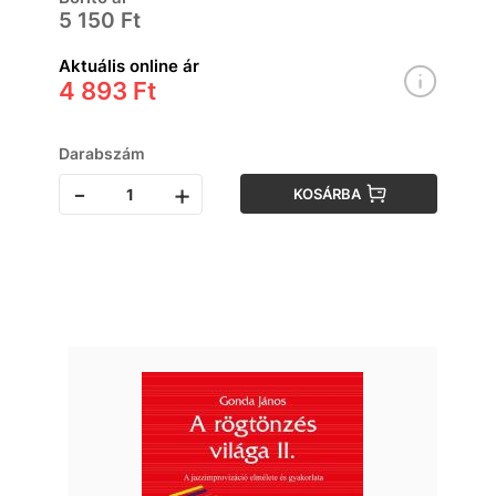
5 150 Ft
Aktuális online ár
4 893 Ft
Darabszám
-
+
KOSÁRBA