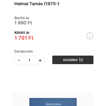
Halmai Tamás (1975-)
Borító ár
1 990 Ft
Kötött ár
1 791 Ft
Darabszám
-
+
KOSÁRBA