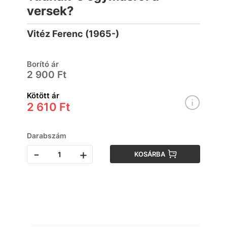
versek?
Vitéz Ferenc (1965-)
Borító ár
2 900 Ft
Kötött ár
2 610 Ft
Darabszám
-
+
KOSÁRBA