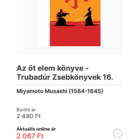
Az öt elem könyve -
Trubadúr Zsebkönyvek 16.
Miyamoto Musashi (1584-1645)
Borító ár
2 490 Ft
Aktuális online ár
2 067 Ft