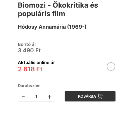
Biomozi - Ökokritika és
populáris film
Hódosy Annamária (1969-)
Borító ár
3 490 Ft
Aktuális online ár
2 618 Ft
Darabszám
-
+
KOSÁRBA