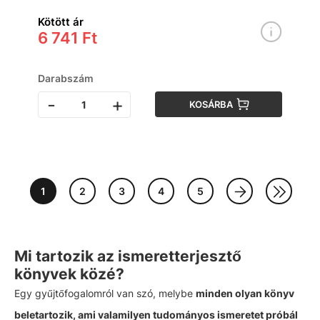
Kötött ár
6 741 Ft
Darabszám
-
+
KOSÁRBA
1
2
3
4
5
Mi tartozik az ismeretterjesztő
könyvek közé?
Egy gyűjtőfogalomról van szó, melybe
minden olyan könyv
beletartozik, ami valamilyen tudományos ismeretet próbál