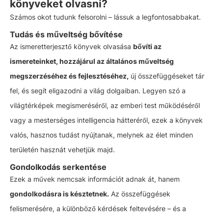
könyveket olvasni?
Számos okot tudunk felsorolni – lássuk a legfontosabbakat.
Tudás és műveltség bővítése
Az ismeretterjesztő könyvek olvasása
bővíti az
ismereteinket, hozzájárul az általános műveltség
megszerzéséhez és fejlesztéséhez,
új összefüggéseket tár
fel, és segít eligazodni a világ dolgaiban. Legyen szó a
világtérképek megismeréséről, az emberi test működéséről
vagy a mesterséges intelligencia hátteréről, ezek a könyvek
valós, hasznos tudást nyújtanak, melynek az élet minden
területén hasznát vehetjük majd.
Gondolkodás serkentése
Ezek a művek nemcsak információt adnak át, hanem
gondolkodásra is késztetnek.
Az összefüggések
felismerésére, a különböző kérdések feltevésére – és a