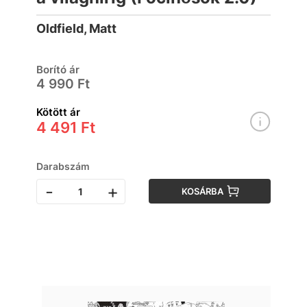
Oldfield, Matt
Borító ár
4 990 Ft
Kötött ár
4 491 Ft
Darabszám
-
+
KOSÁRBA