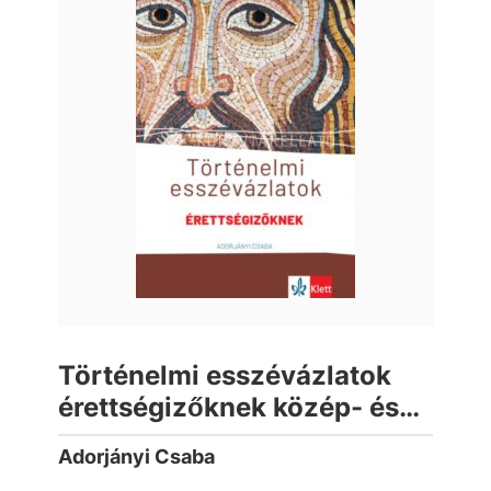
Történelmi esszévázlatok
érettségizőknek közép- és
emelt szinten
Adorjányi Csaba