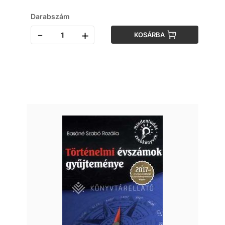
Darabszám
-
+
KOSÁRBA