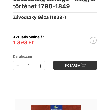
történet 1790-1849
Závodszky Géza (1939-)
Aktuális online ár
1 393 Ft
Darabszám
-
+
KOSÁRBA