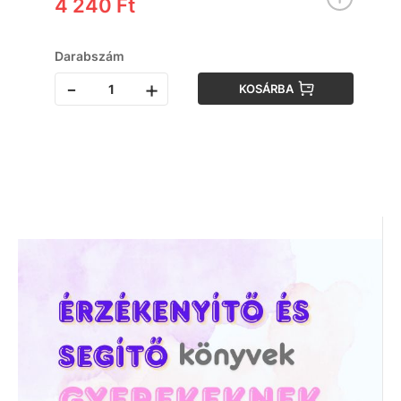
4 240 Ft
Darabszám
-
+
KOSÁRBA