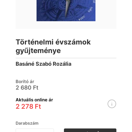
Történelmi évszámok
gyűjteménye
Basáné Szabó Rozália
Borító ár
2 680 Ft
Aktuális online ár
2 278 Ft
Darabszám