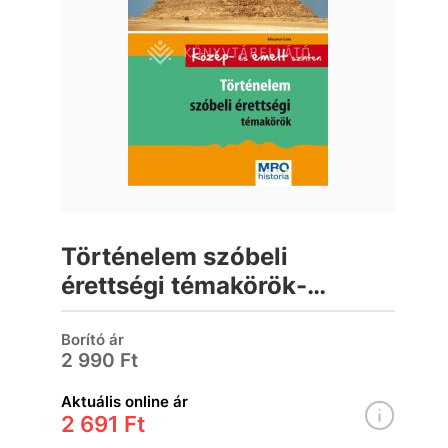
Történelem szóbeli
érettségi témakörök-
középszinten és emelt
szinten
Borító ár
2 990 Ft
Aktuális online ár
2 691 Ft