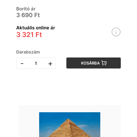
Borító ár
3 690 Ft
Aktuális online ár
3 321 Ft
Darabszám
-
+
KOSÁRBA