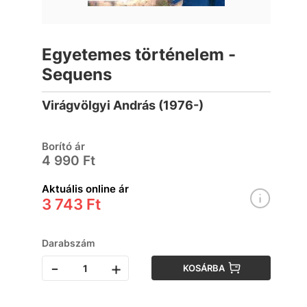
Egyetemes történelem -
Sequens
Virágvölgyi András (1976-)
Borító ár
4 990 Ft
Aktuális online ár
3 743 Ft
Darabszám
-
+
KOSÁRBA