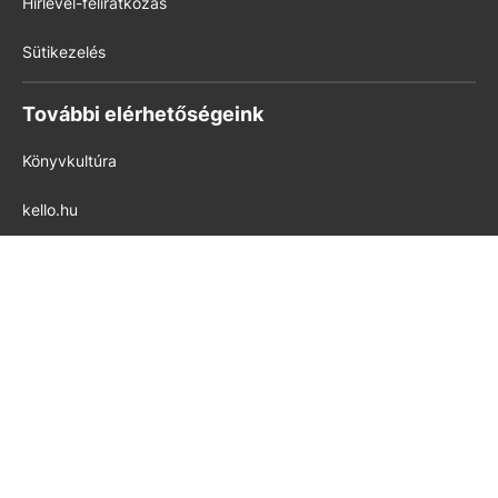
Hírlevél-feliratkozás
Sütikezelés
További elérhetőségeink
Könyvkultúra
kello.hu
pedig.hu
Modern Iskola
Készítette az
ALLWIN