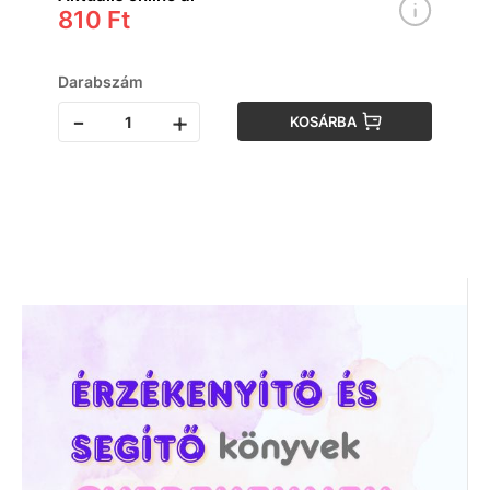
810 Ft
Darabszám
-
+
KOSÁRBA