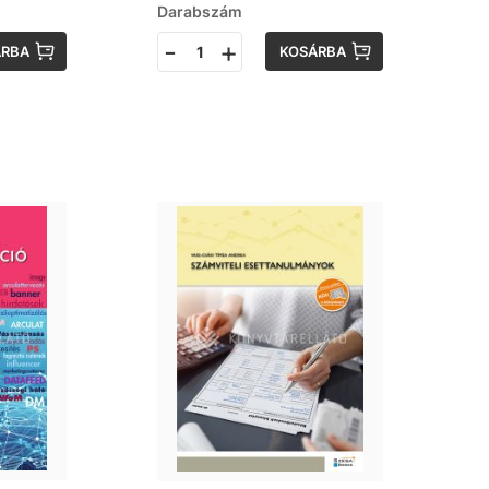
Darabszám
-
+
ÁRBA
KOSÁRBA