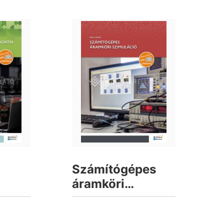
Számítógépes
áramköri
szimuláció