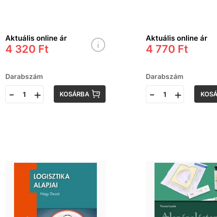
Aktuális online ár
Aktuális online ár
4 320 Ft
4 770 Ft
Darabszám
Darabszám
-
+
-
+
KOSÁRBA
KOS