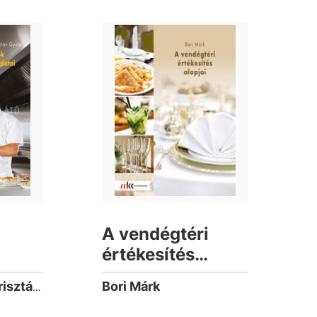
A vendégtéri
értékesítés
alapjai
Bori Márk
Kovács László, Krisztán Gyula