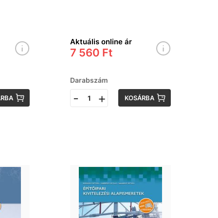
Aktuális online ár
7 560 Ft
Darabszám
-
+
ÁRBA
KOSÁRBA