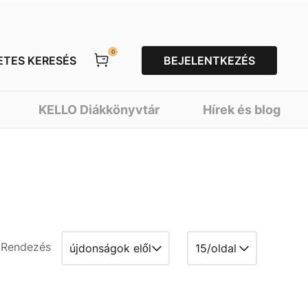
0
ETES KERESÉS
BEJELENTKEZÉS
KELLO Diákkönyvtár
Hírek és blog
Rendezés