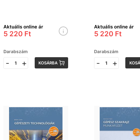
Aktuális online ár
Aktuális online ár
5 220 Ft
5 220 Ft
Darabszám
Darabszám
-
+
-
+
KOSÁRBA
KOS