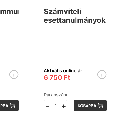
ommunikáció
Számviteli
esettanulmányok
Aktuális online ár
6 750 Ft
Darabszám
-
+
ÁRBA
KOSÁRBA