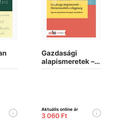
an
Gazdasági
alapismeretek –
Háztartásoktól a
világpiacig
Aktuális online ár
3 060 Ft