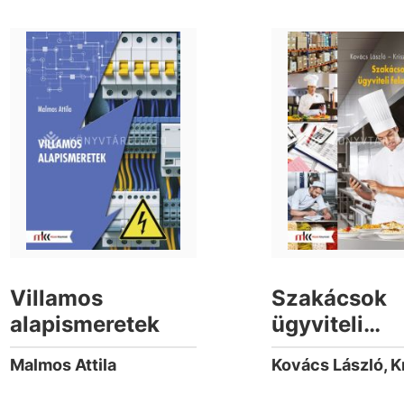
Villamos
Szakácsok
alapismeretek
ügyviteli
feladatai
Malmos Attila