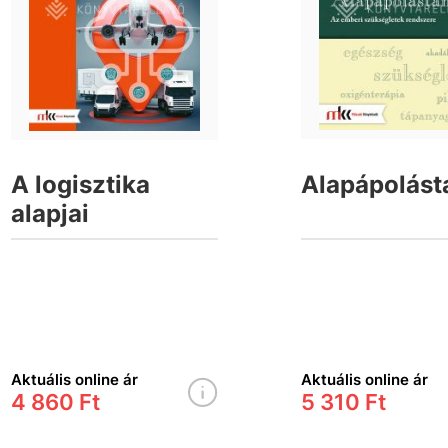
A logisztika
Alapápolást
alapjai
Aktuális online ár
Aktuális online ár
4 860 Ft
5 310 Ft