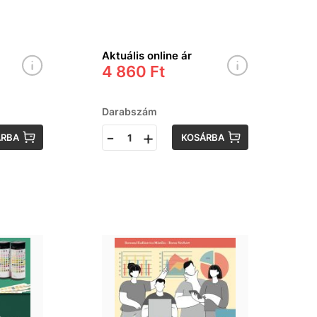
Aktuális online ár
4 860 Ft
Darabszám
-
+
ÁRBA
KOSÁRBA