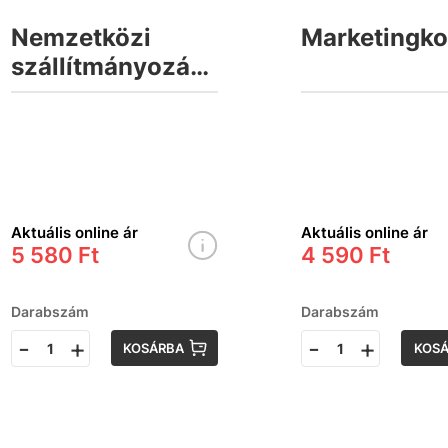
Nemzetközi
Marketingk
szállítmányozás,
fuvarozás 3.
Aktuális online ár
Aktuális online ár
5 580 Ft
4 590 Ft
Darabszám
Darabszám
-
+
-
+
KOSÁRBA
KOS