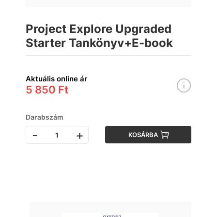
Project Explore Upgraded
Starter Tankönyv+E-book
Aktuális online ár
5 850 Ft
Darabszám
-
+
KOSÁRBA