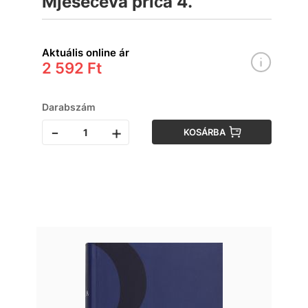
Mjesečeva priča 4.
Aktuális online ár
2 592 Ft
Darabszám
-
+
KOSÁRBA