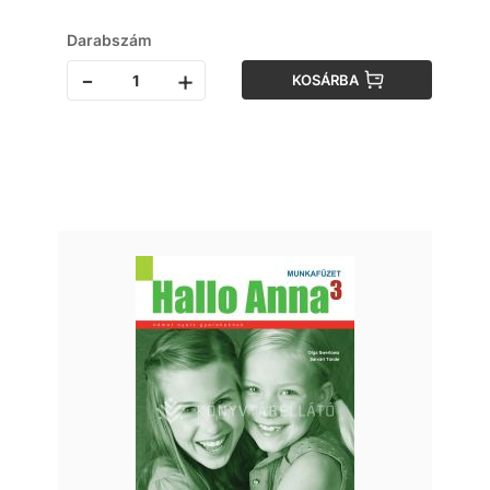
Darabszám
-
+
KOSÁRBA