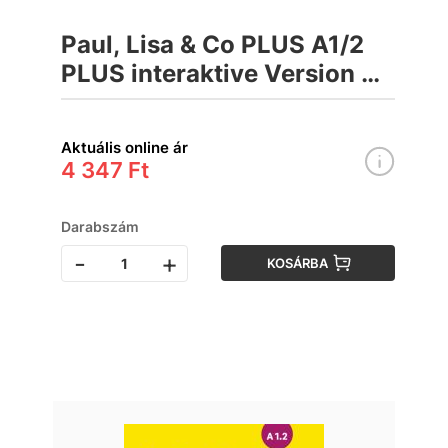
Paul, Lisa & Co PLUS A1/2
PLUS interaktive Version &
App Munkafüzet
Aktuális online ár
4 347 Ft
Darabszám
-
+
KOSÁRBA