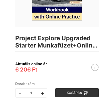
Project Explore Upgraded
Starter Munkafüzet+Online
Practice
Aktuális online ár
6 206 Ft
Darabszám
-
+
KOSÁRBA