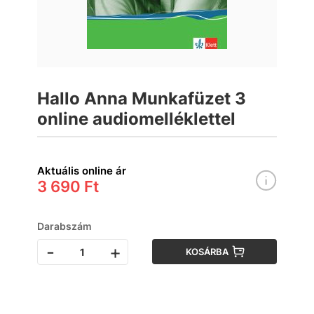
Hallo Anna Munkafüzet 3
online audiomelléklettel
Aktuális online ár
3 690 Ft
Darabszám
-
+
KOSÁRBA