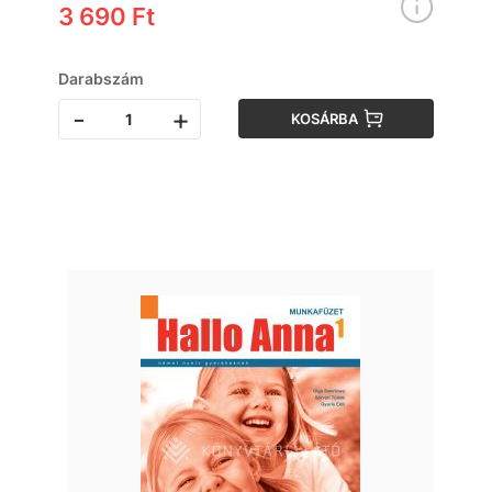
3 690 Ft
Darabszám
-
+
KOSÁRBA