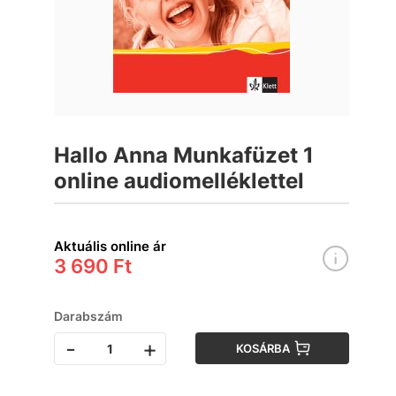
Hallo Anna Munkafüzet 1
online audiomelléklettel
Aktuális online ár
3 690 Ft
Darabszám
-
+
KOSÁRBA