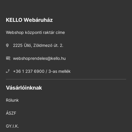
KELLO Webáruház
Webshop központi raktár címe
2225 Üllő, Zöldmező út. 2.
webshoprendeles@kello.hu
+36 1 237 6900 / 3-as mellék
Vásárlóinknak
Rólunk
ÁSZF
GY.I.K.