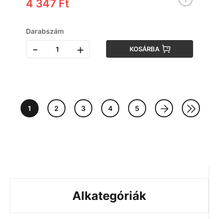
4 347 Ft
Darabszám
-
+
KOSÁRBA
1
2
3
4
5
Alkategóriák