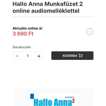
Hallo Anna Munkafüzet 2
online audiomelléklettel
Aktuális online ár
3 690 Ft
Darabszám
-
+
KOSÁRBA