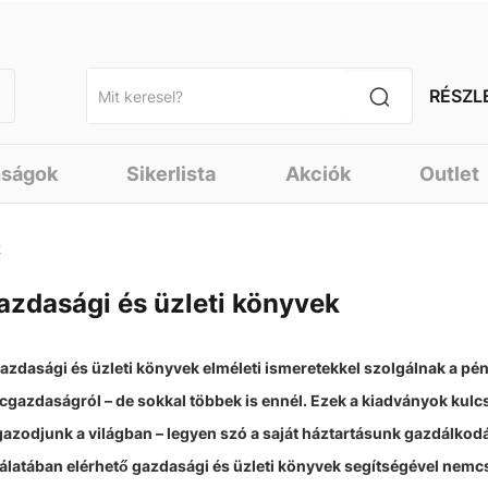
RÉSZL
nságok
Sikerlista
Akciók
Outlet
k
azdasági és üzleti könyvek
azdasági és üzleti könyvek elméleti ismeretekkel szolgálnak a pénz
cgazdaságról – de sokkal többek is ennél. Ezek a kiadványok kulc
gazodjunk a világban – legyen szó a saját háztartásunk gazdálkod
álatában elérhető gazdasági és üzleti könyvek segítségével nem