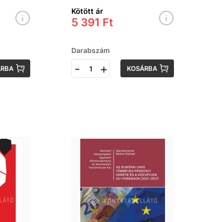
ténete
Kötött ár
5 391 Ft
Darabszám
-
+
ÁRBA
KOSÁRBA