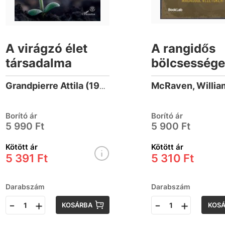
A virágzó élet
A rangidős
társadalma
bölcsesség
Grandpierre Attila (1951-)
Borító ár
Borító ár
5 990 Ft
5 900 Ft
Kötött ár
Kötött ár
5 391 Ft
5 310 Ft
Darabszám
Darabszám
-
+
-
+
KOSÁRBA
KOS