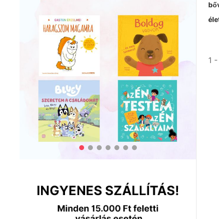
bőv
éle
1 