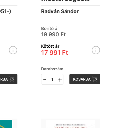
ágon
Intelligencia
951-)
Radván Sándor
Innováció
Borító ár
19 990 Ft
Kötött ár
17 991 Ft
Darabszám
-
+
ÁRBA
KOSÁRBA