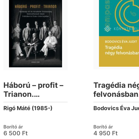
Háború – profit –
Tragédia né
Trianon.
felvonásban
Gazdasági elit és
1878. évi
Rigó Máté (1985-)
Bodovics Éva Ju
társadalmi
augusztusi
folytonosság
miskolci árv
Borító ár
Borító ár
határváltozások
társadalom-
6 500 Ft
4 950 Ft