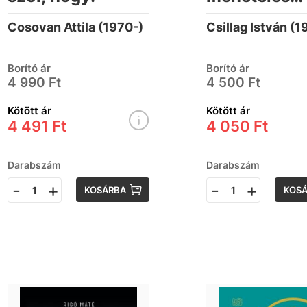
Magyarorsz
Cosovan Attila (1970-)
Csillag István (1
Borító ár
Borító ár
4 990 Ft
4 500 Ft
Kötött ár
Kötött ár
4 491 Ft
4 050 Ft
Darabszám
Darabszám
-
+
-
+
KOSÁRBA
KOS