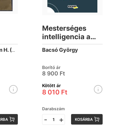
Mesterséges
e
intelligencia a
bölcsődevezetői
Bacsó György
McRaven, William H. (1955-)
munkában
Borító ár
8 900 Ft
Kötött ár
8 010 Ft
Darabszám
-
+
ÁRBA
KOSÁRBA