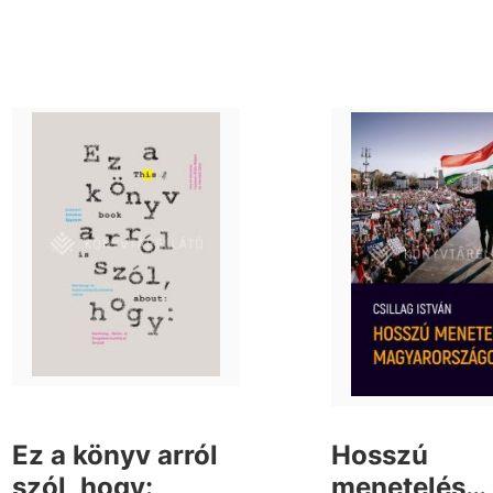
Ez a könyv arról
Hosszú
szól, hogy:
menetelés