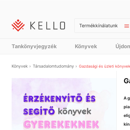
Termékkínálatunk
Tankönyvjegyzék
Könyvek
Újdo
Könyvek
Társadalomtudomány
Gazdasági és üzleti könyve
G
A g
pia
eli
kín