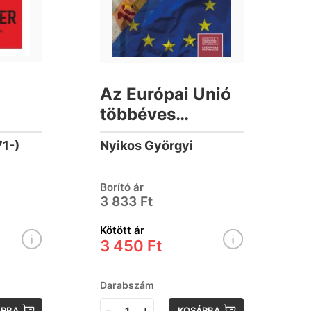
Az Európai Unió
többéves
pénzügyi kerete
71-)
Nyikos Györgyi
és a közvetlen
EU-források
Borító ár
(2021–2027)
3 833 Ft
Kötött ár
3 450 Ft
Darabszám
-
+
ÁRBA
KOSÁRBA