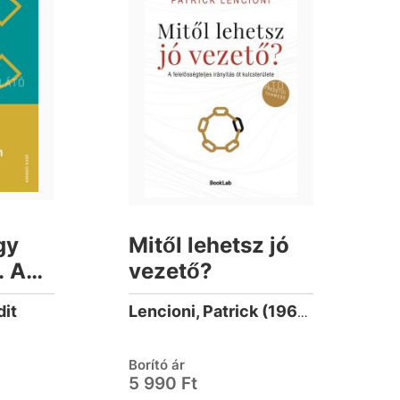
gy
Mitől lehetsz jó
. Az
vezető?
dit
Lencioni, Patrick (1965-)
íz
Borító ár
 és
5 990 Ft