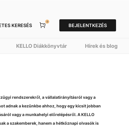
0
ETES KERESÉS
BEJELENTKEZÉS
KELLO Diákkönyvtár
Hírek és blog
ügyi rendszerekről, a vállalatirányításról vagy a
sot adnak a kezünkbe ahhoz, hogy egy kicsit jobban
ásáról vagy a munkahelyi előrelépésről. A KELLO
csak a szakemberek, hanem a hétköznapi olvasók is