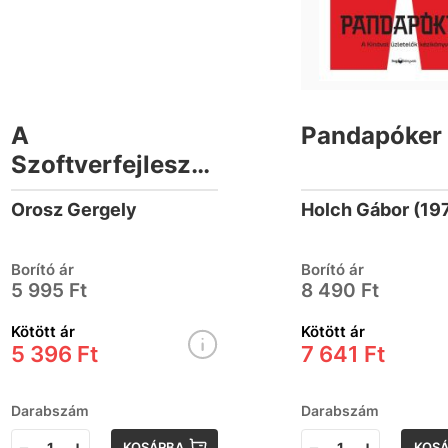
A
Pandapóker
Szoftverfejlesztő
Kézikönyve
Orosz Gergely
Holch Gábor (19
Borító ár
Borító ár
5 995 Ft
8 490 Ft
Kötött ár
Kötött ár
5 396 Ft
7 641 Ft
Darabszám
Darabszám
-
+
-
+
KOSÁRBA
KOS