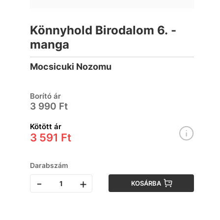
Könnyhold Birodalom 6. -
manga
Mocsicuki Nozomu
Borító ár
3 990 Ft
Kötött ár
3 591 Ft
Darabszám
-
+
KOSÁRBA