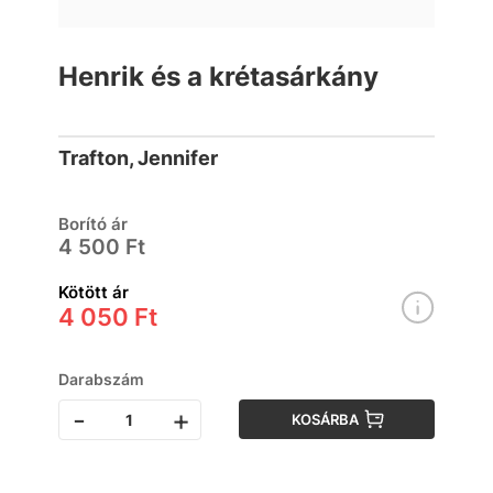
Henrik és a krétasárkány
Trafton, Jennifer
Borító ár
4 500 Ft
Kötött ár
4 050 Ft
Darabszám
-
+
KOSÁRBA