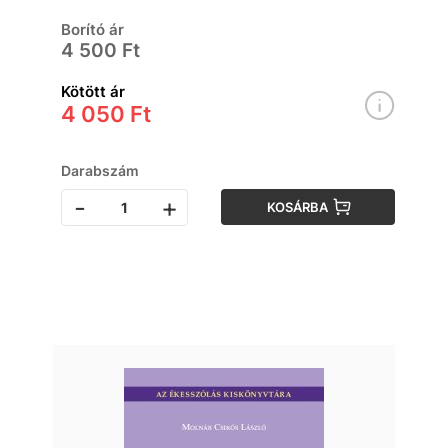
Borító ár
4 500 Ft
Kötött ár
4 050 Ft
Darabszám
-
+
KOSÁRBA