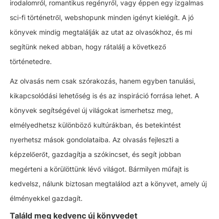
irodalomról, romantikus regényről, vagy éppen egy izgalmas
sci-fi történetről, webshopunk minden igényt kielégít. A jó
könyvek mindig megtalálják az utat az olvasókhoz, és mi
segítünk neked abban, hogy rátalálj a következő
történetedre.
Az olvasás nem csak szórakozás, hanem egyben tanulási,
kikapcsolódási lehetőség is és az inspiráció forrása lehet. A
könyvek segítségével új világokat ismerhetsz meg,
elmélyedhetsz különböző kultúrákban, és betekintést
nyerhetsz mások gondolataiba. Az olvasás fejleszti a
képzelőerőt, gazdagítja a szókincset, és segít jobban
megérteni a körülöttünk lévő világot. Bármilyen műfajt is
kedvelsz, nálunk biztosan megtalálod azt a könyvet, amely új
élményekkel gazdagít.
Találd meg kedvenc új könyvedet