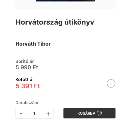
Horvátország útikönyv
Horváth Tibor
Borító ár
5 990 Ft
Kötött ár
5 391 Ft
Darabszám
-
+
KOSÁRBA