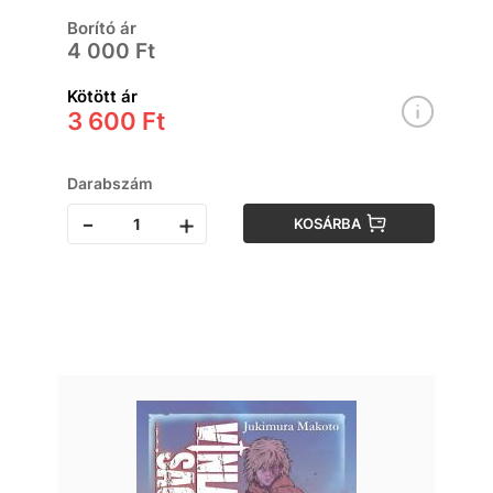
Borító ár
4 000 Ft
Kötött ár
3 600 Ft
Darabszám
-
+
KOSÁRBA