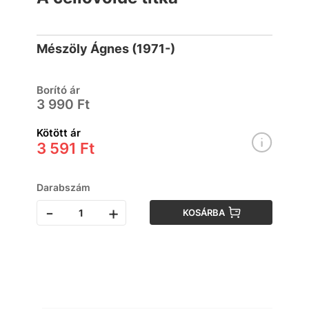
Mészöly Ágnes (1971-)
Borító ár
3 990 Ft
Kötött ár
3 591 Ft
Darabszám
-
+
KOSÁRBA