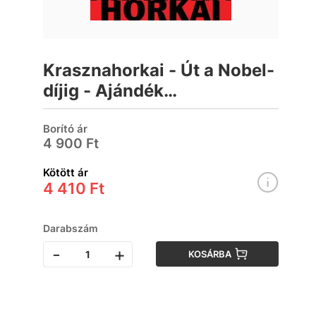
Krasznahorkai - Út a Nobel-
díjig - Ajándék
hangoskönyvvel
(Bookazine)
Borító ár
4 900 Ft
Kötött ár
4 410 Ft
Darabszám
-
+
KOSÁRBA