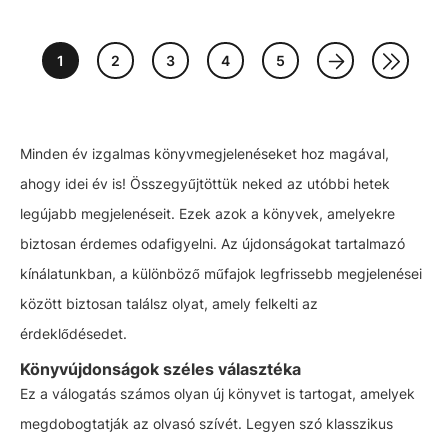
1
2
3
4
5
Minden év izgalmas könyvmegjelenéseket hoz magával,
ahogy idei év is! Összegyűjtöttük neked az utóbbi hetek
legújabb megjelenéseit. Ezek azok a könyvek, amelyekre
biztosan érdemes odafigyelni. Az újdonságokat tartalmazó
kínálatunkban, a különböző műfajok legfrissebb megjelenései
között biztosan találsz olyat, amely felkelti az
érdeklődésedet.
Könyvújdonságok széles választéka
Ez a válogatás számos olyan új könyvet is tartogat, amelyek
megdobogtatják az olvasó szívét. Legyen szó klasszikus