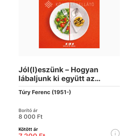
Jól(l)eszünk – Hogyan
lábaljunk ki együtt az
evészavarokból?
Túry Ferenc (1951-)
Borító ár
8 000 Ft
Kötött ár