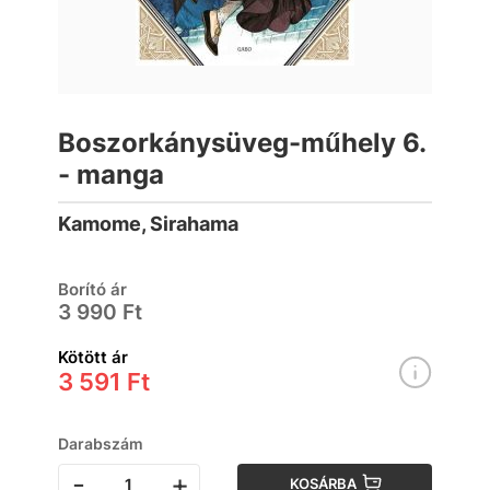
Boszorkánysüveg-műhely 6.
- manga
Kamome, Sirahama
Borító ár
3 990 Ft
Kötött ár
3 591 Ft
Darabszám
-
+
KOSÁRBA