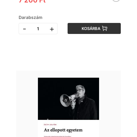
7 200 Ft
Darabszám
-
+
KOSÁRBA