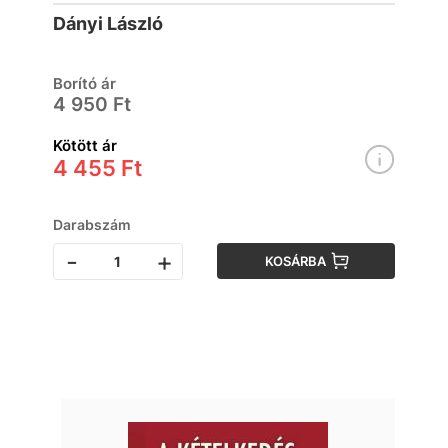
Zlehovszkyak Békéscsabán
Dányi László
Borító ár
4 950 Ft
Kötött ár
4 455 Ft
Darabszám
-
+
KOSÁRBA