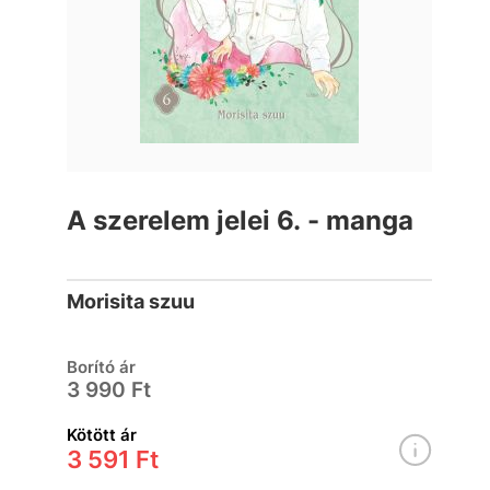
A szerelem jelei 6. - manga
Morisita szuu
Borító ár
3 990 Ft
Kötött ár
3 591 Ft