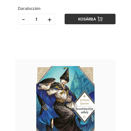
Darabszám
-
+
KOSÁRBA