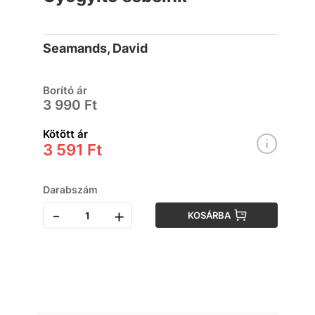
Seamands, David
Borító ár
3 990 Ft
Kötött ár
3 591 Ft
Darabszám
-
+
KOSÁRBA