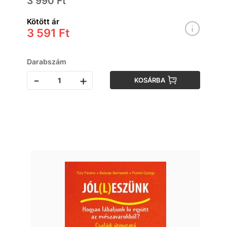
3 990 Ft
Kötött ár
3 591 Ft
Darabszám
-
+
KOSÁRBA