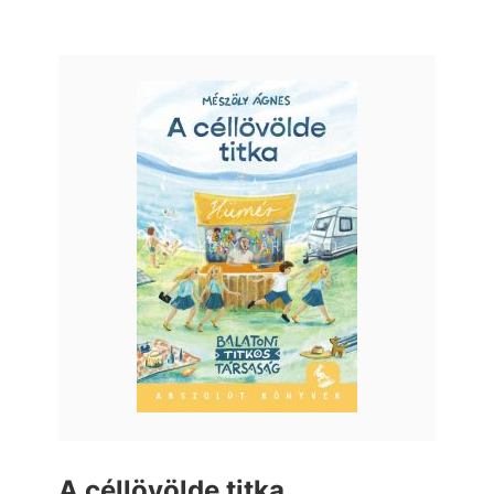
A céllövölde titka