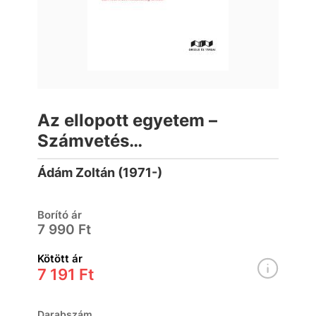
Az ellopott egyetem –
Számvetés
akadémiaiszabadság-
Ádám Zoltán (1971-)
keretben
Borító ár
7 990 Ft
Kötött ár
7 191 Ft
Darabszám