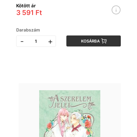
Kötött ár
3 591 Ft
Darabszám
-
+
KOSÁRBA