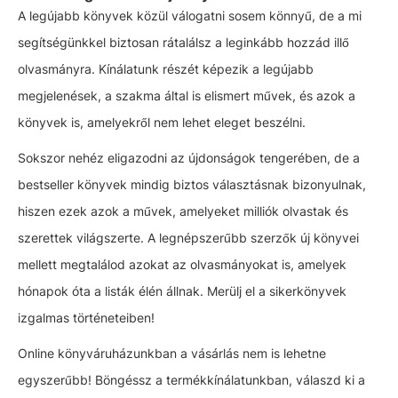
A legújabb könyvek közül válogatni sosem könnyű, de a mi
segítségünkkel biztosan rátalálsz a leginkább hozzád illő
olvasmányra. Kínálatunk részét képezik a legújabb
megjelenések, a szakma által is elismert művek, és azok a
könyvek is, amelyekről nem lehet eleget beszélni.
Sokszor nehéz eligazodni az újdonságok tengerében, de a
bestseller könyvek mindig biztos választásnak bizonyulnak,
hiszen ezek azok a művek, amelyeket milliók olvastak és
szerettek világszerte. A legnépszerűbb szerzők új könyvei
mellett megtalálod azokat az olvasmányokat is, amelyek
hónapok óta a listák élén állnak. Merülj el a
sikerkönyvek
izgalmas történeteiben!
Online könyváruházunkban a vásárlás nem is lehetne
egyszerűbb! Böngéssz a termékkínálatunkban, válaszd ki a