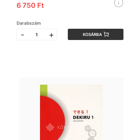
6 750 Ft
Darabszám
-
+
KOSÁRBA