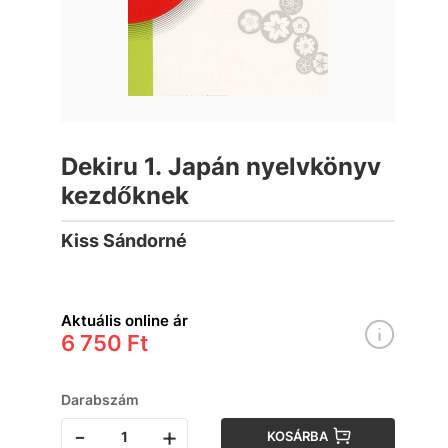
Dekiru 1. Japán nyelvkönyv
kezdőknek
Kiss Sándorné
Aktuális online ár
6 750 Ft
Darabszám
-
+
KOSÁRBA