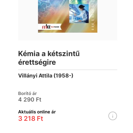
Kémia a kétszintű
érettségire
Villányi Attila (1958-)
Borító ár
4 290 Ft
Aktuális online ár
3 218 Ft