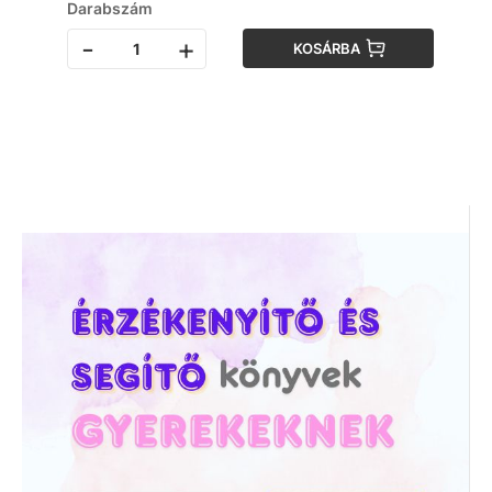
Darabszám
-
+
KOSÁRBA