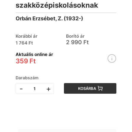
szakközépiskolásoknak
Orbán Erzsébet, Z. (1932-)
Korábbi ár
Borító ár
2 990 Ft
1 764 Ft
Aktuális online ár
359 Ft
Darabszám
-
+
KOSÁRBA