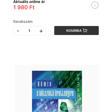
Aktuális online ár
1 980 Ft
Darabszám
-
+
KOSÁRBA