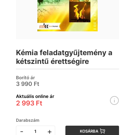
Kémia feladatgyűjtemény a
kétszintű érettségire
Borító ár
3 990 Ft
Aktuális online ár
2 993 Ft
Darabszám
-
+
KOSÁRBA