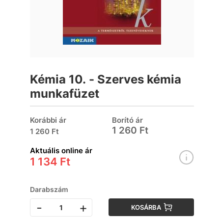
Kémia 10. - Szerves kémia
munkafüzet
Korábbi ár
Borító ár
1 260 Ft
1 260 Ft
Aktuális online ár
1 134 Ft
Darabszám
-
+
KOSÁRBA