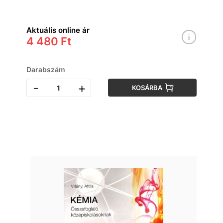
Aktuális online ár
4 480 Ft
Darabszám
-
+
KOSÁRBA