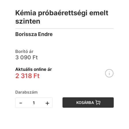
Kémia próbaérettségi emelt
szinten
Borissza Endre
Borító ár
3 090 Ft
Aktuális online ár
2 318 Ft
Darabszám
-
+
KOSÁRBA