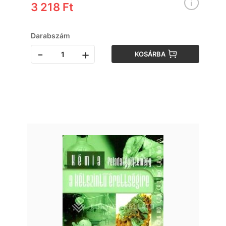
3 218 Ft
Darabszám
-
+
KOSÁRBA