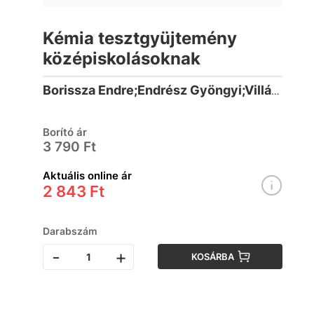
Kémia tesztgyüjtemény
középiskolásoknak
Borissza Endre;Endrész Gyöngyi;Villányi Attila (1958-)
Borító ár
3 790 Ft
Aktuális online ár
2 843 Ft
Darabszám
-
+
KOSÁRBA