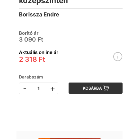
középszinten
Borissza Endre
Borító ár
3 090 Ft
Aktuális online ár
2 318 Ft
Darabszám
-
+
KOSÁRBA