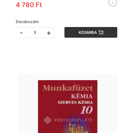
4 780 Ft
Darabszám
-
+
KOSÁRBA