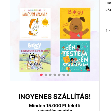
meg
köz
1 