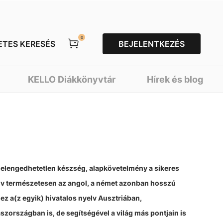
0
ETES KERESÉS
BEJELENTKEZÉS
KELLO Diákkönyvtár
Hírek és blog
elengedhetetlen készség, alapkövetelmény a sikeres
lv természetesen az angol, a német azonban hosszú
 ez a(z egyik) hivatalos nyelv Ausztriában,
országban is, de segítségével a világ más pontjain is