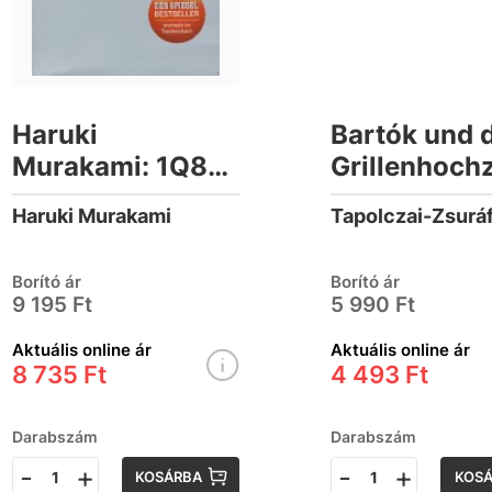
Haruki
Bartók und 
Murakami: 1Q84
Grillenhochz
(Buch 1,2)
Haruki Murakami
Borító ár
Borító ár
9 195 Ft
5 990 Ft
Aktuális online ár
Aktuális online ár
8 735 Ft
4 493 Ft
Darabszám
Darabszám
-
+
-
+
KOSÁRBA
KOS