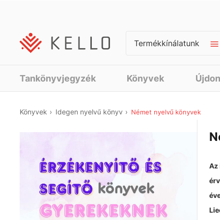
Termékkínálatunk
Tankönyvjegyzék
Könyvek
Újdo
Könyvek
Idegen nyelvű könyv
Német nyelvű könyvek
N
Az 
érv
éve
Lie