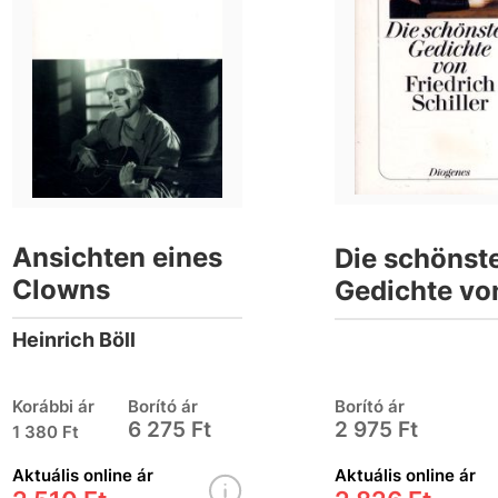
Ansichten eines
Die schönst
Clowns
Gedichte vo
Friedrich Sch
Heinrich Böll
Korábbi ár
Borító ár
Borító ár
6 275 Ft
2 975 Ft
1 380 Ft
Aktuális online ár
Aktuális online ár