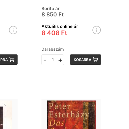
Borító ár
8 850 Ft
Aktuális online ár
8 408 Ft
Darabszám
-
+
ÁRBA
KOSÁRBA