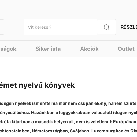
RÉSZL
nságok
Sikerlista
Akciók
Outlet
émet nyelvű könyvek
idegen nyelvek ismerete ma már nem csupán előny, hanem szinte 
ényesüléshez. Hazánkban a leggyakrabban választott idegen nye
k óta kitartóan a második helyen áll, nem is véletlenül: Európában
chtensteinben, Németországban, Svájcban, Luxemburgban és Olasz