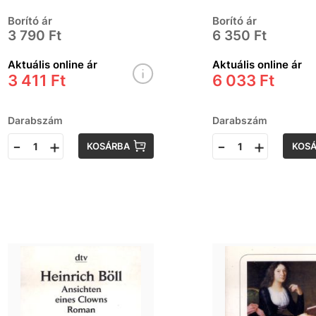
Borító ár
Borító ár
3 790 Ft
6 350 Ft
Aktuális online ár
Aktuális online ár
3 411 Ft
6 033 Ft
Darabszám
Darabszám
-
+
-
+
KOSÁRBA
KOS