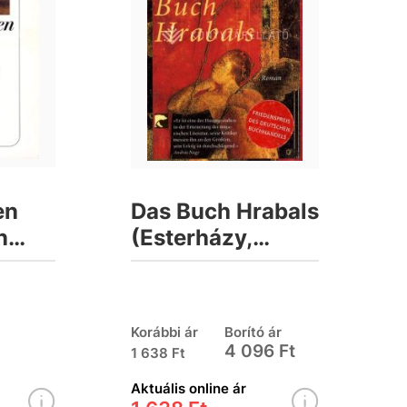
en
Das Buch Hrabals
n
(Esterházy,
iller
Péter)
Korábbi ár
Borító ár
4 096 Ft
1 638 Ft
Aktuális online ár