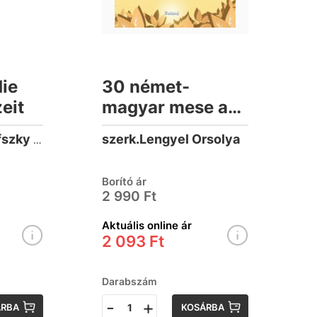
die
30 német-
eit
magyar mese a
szorgalomról és
szerk.Lengyel Orsolya
Tapolczai-Zsuráfszky Lilla
a lustaságról
(jav.)
Borító ár
2 990 Ft
Aktuális online ár
2 093 Ft
Darabszám
-
+
ÁRBA
KOSÁRBA