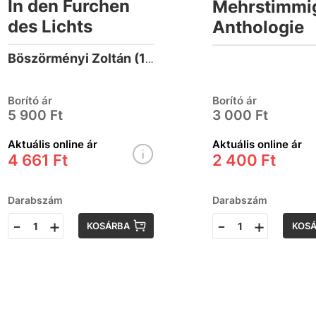
In den Furchen
Mehrstimmig
des Lichts
Anthologie
Böszörményi Zoltán (1951-)
Borító ár
Borító ár
5 900 Ft
3 000 Ft
Aktuális online ár
Aktuális online ár
4 661 Ft
2 400 Ft
Darabszám
Darabszám
-
+
-
+
KOSÁRBA
KOS