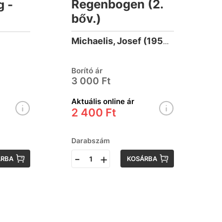
Regenbogen (2.
 -
bőv.)
Michaelis, Josef (1955-)
Borító ár
3 000 Ft
Aktuális online ár
2 400 Ft
Darabszám
-
+
ÁRBA
KOSÁRBA