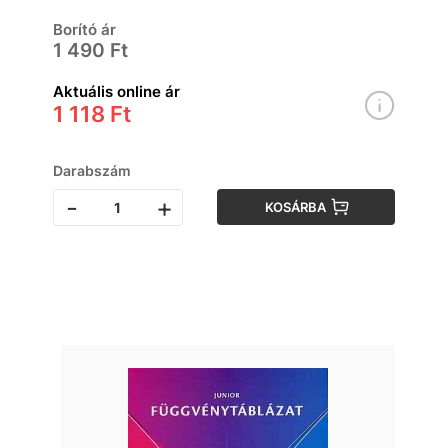
Borító ár
1 490 Ft
Aktuális online ár
1 118 Ft
Darabszám
-
+
KOSÁRBA