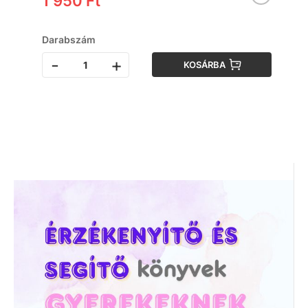
1 950 Ft
Darabszám
-
+
KOSÁRBA