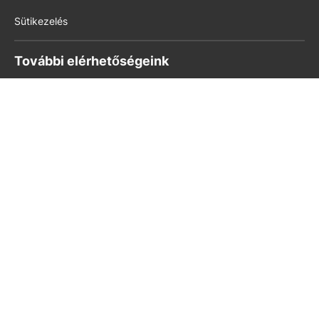
Sütikezelés
További elérhetőségeink
Könyvkultúra
kello.hu
pedig.hu
Modern Iskola
Készítette az
ALLWIN