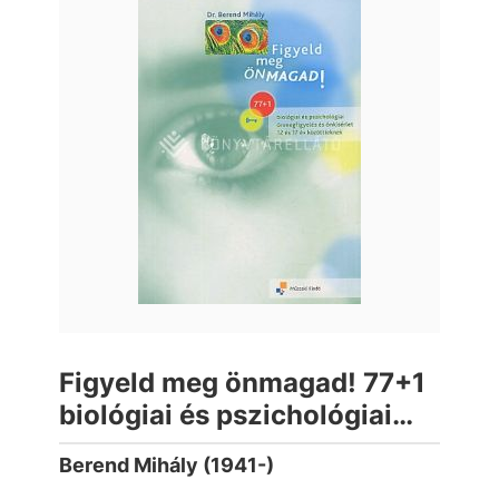
Figyeld meg önmagad! 77+1
biológiai és pszichológiai
önmegfigyelés és önkísérlet
Berend Mihály (1941-)
12 és 17 év közöttieknek