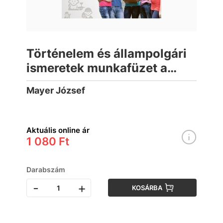
Történelem és állampolgári
ismeretek munkafüzet a
szakképző iskolai
Mayer József
közismereti tankönyvhöz 10.
Aktuális online ár
1 080 Ft
Darabszám
-
+
KOSÁRBA