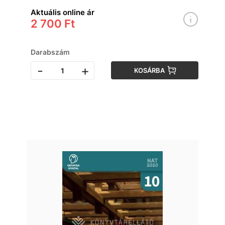
Aktuális online ár
2 700 Ft
Darabszám
-
+
KOSÁRBA