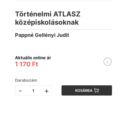
Történelmi ATLASZ
középiskolásoknak
Pappné Gellényi Judit
Aktuális online ár
1 170 Ft
Darabszám
-
+
KOSÁRBA