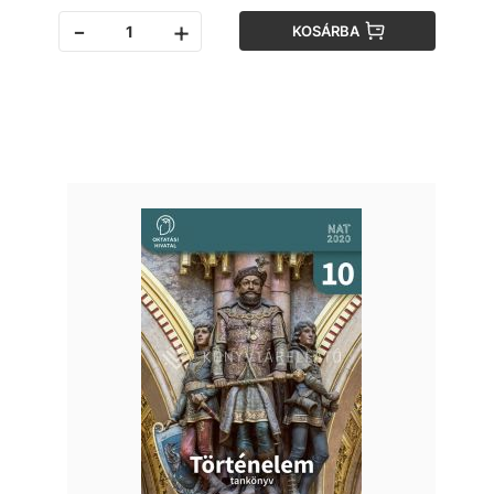
-
+
KOSÁRBA