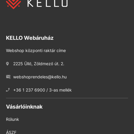
KELLO Webáruház
Webshop központi raktár címe
2225 Üllő, Zöldmező út. 2.
webshoprendeles@kello.hu
+36 1 237 6900 / 3-as mellék
Vásárlóinknak
Rólunk
ÁSZF