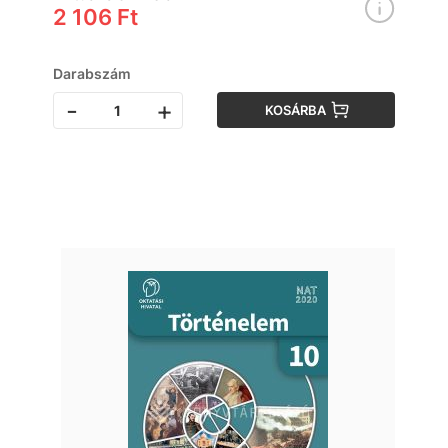
2 106 Ft
Darabszám
-
+
KOSÁRBA