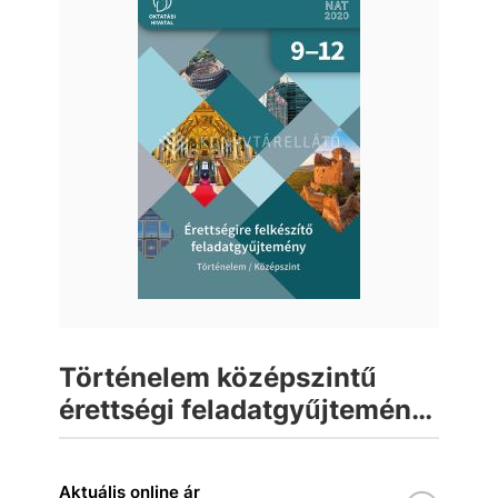
Történelem középszintű
érettségi feladatgyűjtemény
9-12. évfolyam
Aktuális online ár