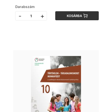
Darabszám
-
+
KOSÁRBA