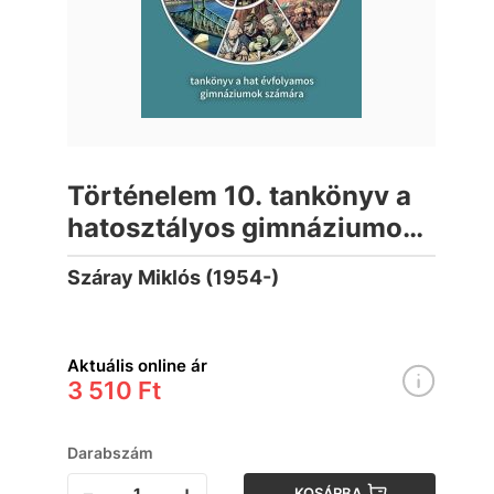
Történelem 10. tankönyv a
hatosztályos gimnáziumok
számára
Száray Miklós (1954-)
Aktuális online ár
3 510 Ft
Darabszám
-
+
KOSÁRBA