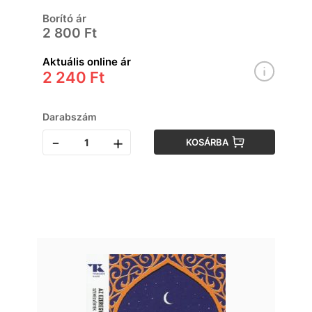
Borító ár
2 800 Ft
Aktuális online ár
2 240 Ft
Darabszám
-
+
KOSÁRBA