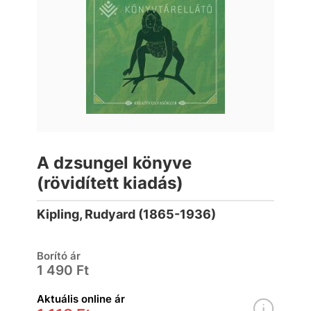
A dzsungel könyve
(rövidített kiadás)
Kipling, Rudyard (1865-1936)
Borító ár
1 490 Ft
Aktuális online ár