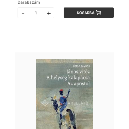
Darabszám
-
+
KOSÁRBA