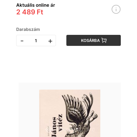
Aktuális online ár
2 489 Ft
Darabszám
-
+
KOSÁRBA