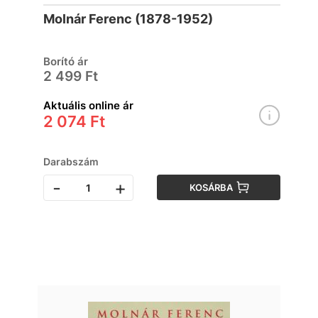
Molnár Ferenc (1878-1952)
Borító ár
2 499 Ft
Aktuális online ár
2 074 Ft
Darabszám
-
+
KOSÁRBA