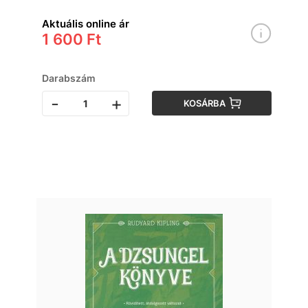
Aktuális online ár
1 600 Ft
Darabszám
-
+
KOSÁRBA