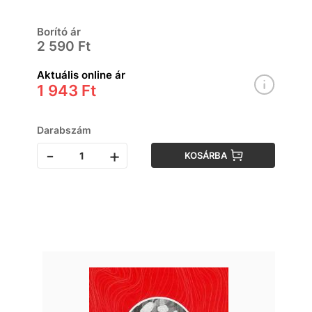
Borító ár
2 590 Ft
Aktuális online ár
1 943 Ft
Darabszám
-
+
KOSÁRBA