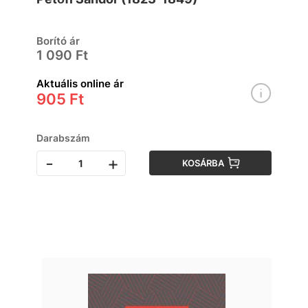
Borító ár
1 090 Ft
Aktuális online ár
905 Ft
Darabszám
-
+
KOSÁRBA