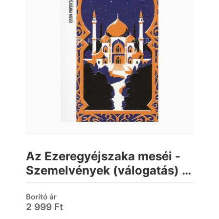
Az Ezeregyéjszaka meséi -
Szemelvények (válogatás) -
Trubadúr Zsebkönyvek 72.
Borító ár
2 999 Ft