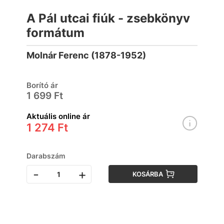
A Pál utcai fiúk - zsebkönyv
formátum
Molnár Ferenc (1878-1952)
Borító ár
1 699 Ft
Aktuális online ár
1 274 Ft
Darabszám
-
+
KOSÁRBA