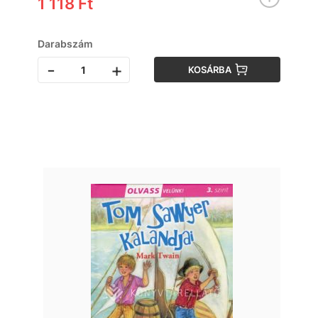
1 118 Ft
Darabszám
-
+
KOSÁRBA