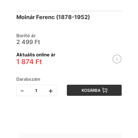
Molnár Ferenc (1878-1952)
Borító ár
2 499 Ft
Aktuális online ár
1 874 Ft
Darabszám
-
+
KOSÁRBA