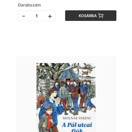
Darabszám
-
+
KOSÁRBA