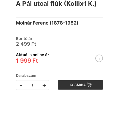
A Pál utcai fiúk (Kolibri K.)
Molnár Ferenc (1878-1952)
Borító ár
2 499 Ft
Aktuális online ár
1 999 Ft
Darabszám
-
+
KOSÁRBA