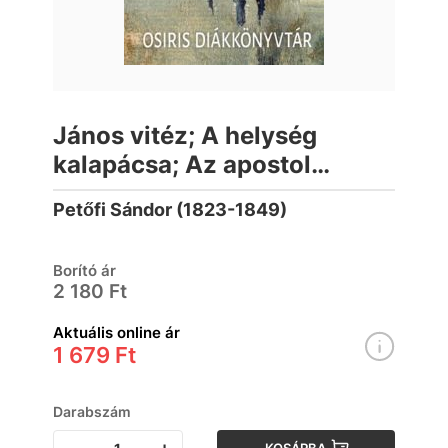
János vitéz; A helység
kalapácsa; Az apostol
(Osiris diákkönyvtár)
Petőfi Sándor (1823-1849)
Borító ár
2 180 Ft
Aktuális online ár
1 679 Ft
Darabszám