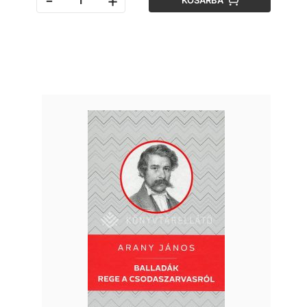
-
+
KOSÁRBA