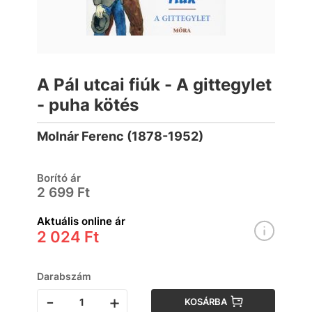
A Pál utcai fiúk - A gittegylet
- puha kötés
Molnár Ferenc (1878-1952)
Borító ár
2 699 Ft
Aktuális online ár
2 024 Ft
Darabszám
-
+
KOSÁRBA