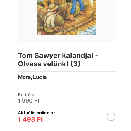
Tom Sawyer kalandjai -
Olvass velünk! (3)
Mora, Lucía
Borító ár
1 990 Ft
Aktuális online ár
1 493 Ft