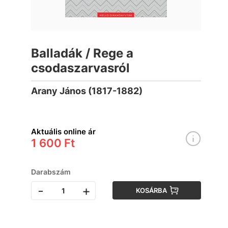
Balladák / Rege a
csodaszarvasról
Arany János (1817-1882)
Aktuális online ár
1 600 Ft
Darabszám
-
+
KOSÁRBA