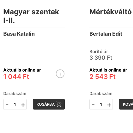
Magyar szentek
Mértékváltó
I-II.
Basa Katalin
Bertalan Edit
Borító ár
3 390 Ft
Aktuális online ár
Aktuális online ár
1 044 Ft
2 543 Ft
Darabszám
Darabszám
-
+
-
+
KOSÁRBA
KOS