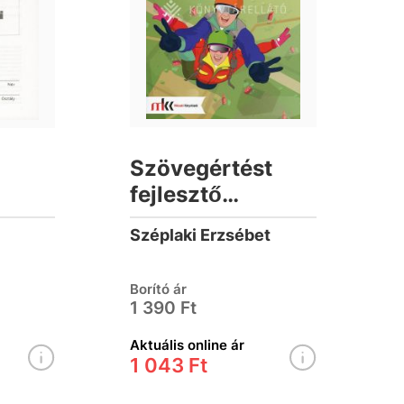
Szövegértést
fejlesztő
k
gyakorlatok 8
Széplaki Erzsébet
Borító ár
1 390 Ft
Aktuális online ár
1 043 Ft