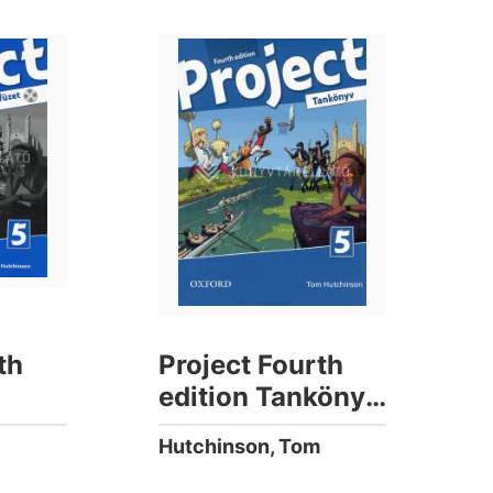
th
Project Fourth
edition Tankönyv
5 +
5
m
Hutchinson, Tom