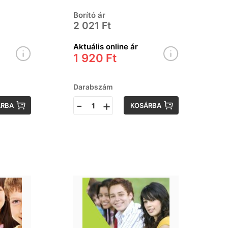
Borító ár
2 021 Ft
Aktuális online ár
1 920 Ft
Darabszám
-
+
ÁRBA
KOSÁRBA