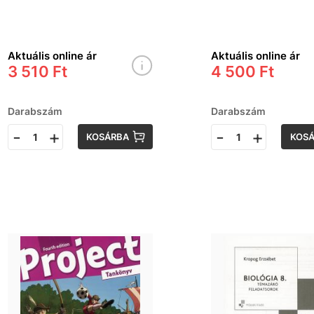
Aktuális online ár
Aktuális online ár
3 510 Ft
4 500 Ft
Darabszám
Darabszám
-
+
-
+
KOSÁRBA
KOS