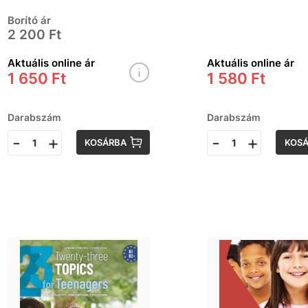
Borító ár
2 200 Ft
Aktuális online ár
Aktuális online ár
1 650 Ft
1 580 Ft
Darabszám
Darabszám
-
+
-
+
KOSÁRBA
KOS