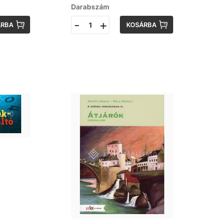
Darabszám
-
+
ÁRBA
KOSÁRBA