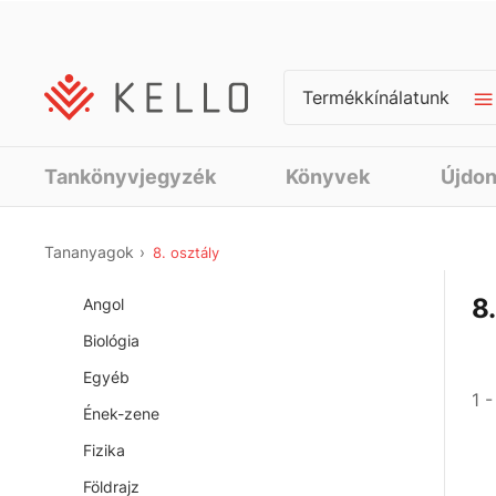
Termékkínálatunk
Tankönyvjegyzék
Könyvek
Újdo
Tananyagok
8. osztály
8
Angol
Biológia
Egyéb
1 
Ének-zene
Fizika
Földrajz