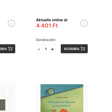
Aktuális online ár
4 401 Ft
Darabszám
-
+
ÁRBA
KOSÁRBA