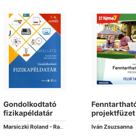
Gondolkodtató
Fenntarthat
fizikapéldatár
projektfüzet
Felső tagoza
Iván Zsuzsanna
Marsiczki Roland - Rakovszky Andorás
(Téma7)