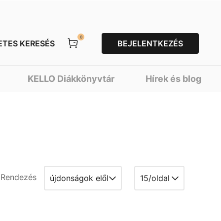
0
ETES KERESÉS
BEJELENTKEZÉS
KELLO Diákkönyvtár
Hírek és blog
Rendezés