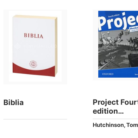
Project Four
Biblia
edition
Munkafüzet 
Hutchinson, To
tanulói CD