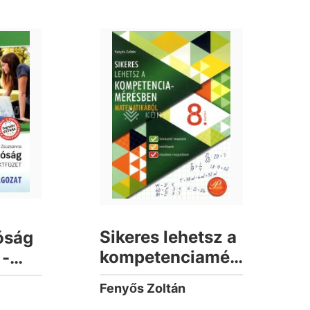
Sikeres lehetsz a
óság
kompetenciamérésben
 -
matematikából 8.
t
Fenyős Zoltán
osztály