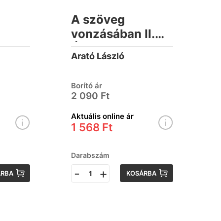
A szöveg
vonzásában II.
Átjárók
Arató László
Borító ár
2 090 Ft
Aktuális online ár
1 568 Ft
Darabszám
-
+
ÁRBA
KOSÁRBA