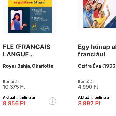
FLE (FRANCAIS
Egy hónap al
LANGUE
franciául
ETRANGERE). EN
Royer Bahja, Charlotte
Czifra Éva (1966
ROUTE POUR LE
FLE ! TOUTES
Borító ár
Borító ár
LES CLES POUR
10 375 Ft
4 990 Ft
COMMUNIQUER
Aktuális online ár
Aktuális online ár
AU QUOTIDIE
9 856 Ft
3 992 Ft