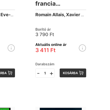
francia
olvasmányok -
Roustang-Roller, Eve-Alice
Romain Allais, Xavier Creff
Oú est le thym?
Borító ár
3 790 Ft
Aktuális online ár
3 411 Ft
Darabszám
-
+
ÁRBA
KOSÁRBA