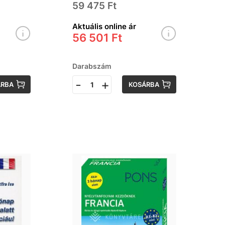
59 475 Ft
Aktuális online ár
56 501 Ft
Darabszám
-
+
ÁRBA
KOSÁRBA