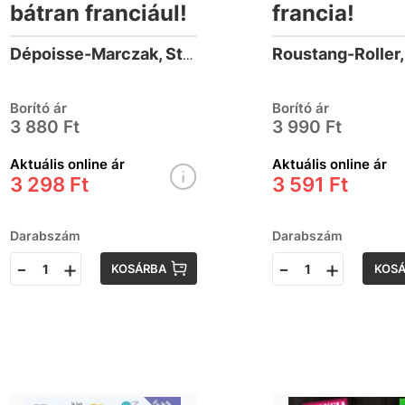
bátran franciául!
francia!
Dépoisse-Marczak, Stéphanie
Borító ár
Borító ár
3 880 Ft
3 990 Ft
Aktuális online ár
Aktuális online ár
3 298 Ft
3 591 Ft
Darabszám
Darabszám
-
+
-
+
KOSÁRBA
KOS