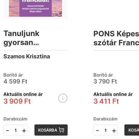
Tanuljunk
PONS Képe
gyorsan
szótár Franc
franciául!
Magyar
Szamos Krisztina
(letölthető
hanganyaggal)
Borító ár
Borító ár
4 599 Ft
3 790 Ft
Aktuális online ár
Aktuális online ár
3 909 Ft
3 411 Ft
Darabszám
Darabszám
-
+
-
+
KOSÁRBA
KOS