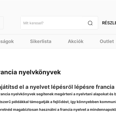
RÉSZL
nságok
Sikerlista
Akciók
Outlet
rancia nyelvkönyvek
játítsd el a nyelvet lépésről lépésre franci
rancia nyelvkönyvek segítenek megérteni a nyelvtani alapokat és b
tszerű példákkal támogatják a fejlődést, így könnyebben kommuni
retnéd magabiztosan használni a francia nyelvet a mindennapok