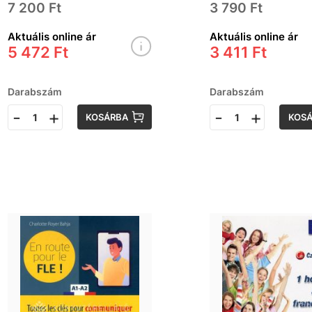
7 200 Ft
3 790 Ft
Aktuális online ár
Aktuális online ár
5 472 Ft
3 411 Ft
Darabszám
Darabszám
-
+
-
+
KOSÁRBA
KOS