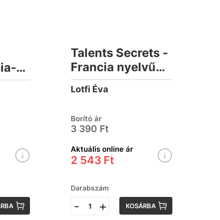
Talents Secrets -
s
Francia nyelvű
ia-
olvasmány
Lotfi Éva
nyelvtani
progresszióval
Borító ár
3 390 Ft
Aktuális online ár
2 543 Ft
Darabszám
-
+
ÁRBA
KOSÁRBA