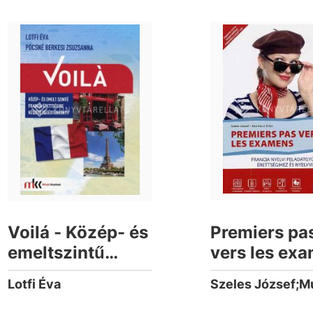
Voilá - Közép- és
Premiers pa
emeltszintű
vers les ex
francia
Lotfi Éva
érettségire