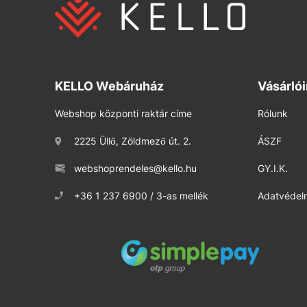
KELLO Webáruház
Vásárló
Webshop központi raktár címe
Rólunk
2225 Üllő, Zöldmező út. 2.
ÁSZF
webshoprendeles@kello.hu
GY.I.K.
+36 1 237 6900 / 3-as mellék
Adatvédelm