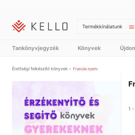
Termékkínálatunk
Tankönyvjegyzék
Könyvek
Újdo
Érettségi felkészítő könyvek
Francia nyelv
F
1 