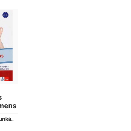
s
amens
Szeles József;Munkácsi Erika