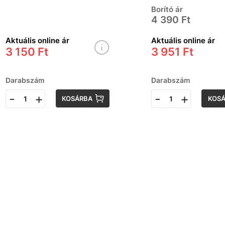
készítő
Borító ár
4 390 Ft
Aktuális online ár
Aktuális online ár
3 150 Ft
3 951 Ft
Darabszám
Darabszám
-
+
-
+
KOSÁRBA
KOS