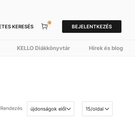
0
ETES KERESÉS
BEJELENTKEZÉS
KELLO Diákkönyvtár
Hírek és blog
Rendezés