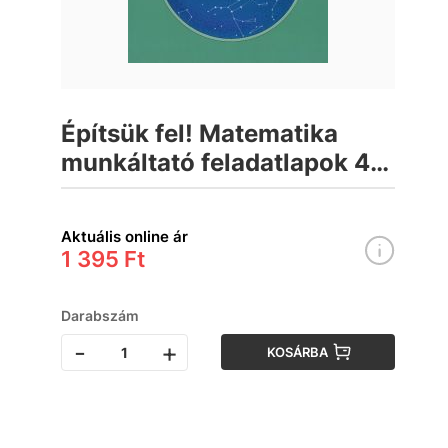
Építsük fel! Matematika
munkáltató feladatlapok 4.
osztály
Aktuális online ár
1 395 Ft
Darabszám
-
+
KOSÁRBA