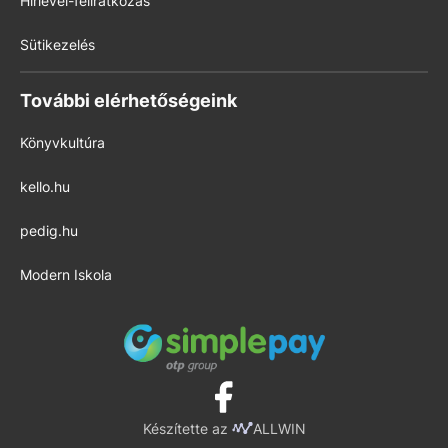
Hírlevél-feliratkozás
Sütikezelés
További elérhetőségeink
Könyvkultúra
kello.hu
pedig.hu
Modern Iskola
Készítette az
ALLWIN