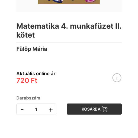
Matematika 4. munkafüzet II.
kötet
Fülöp Mária
Aktuális online ár
720 Ft
Darabszám
-
+
KOSÁRBA