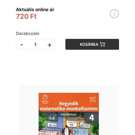
Aktuális online ár
720 Ft
Darabszám
-
+
KOSÁRBA