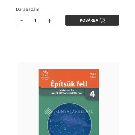
Darabszám
-
+
KOSÁRBA