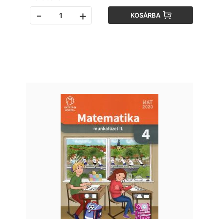
-
+
KOSÁRBA