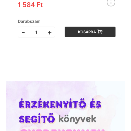
1 584 Ft
Darabszám
-
+
KOSÁRBA