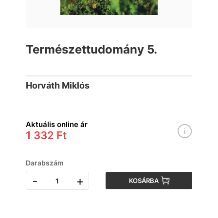
Természettudomány 5.
Horváth Miklós
Aktuális online ár
1 332 Ft
Darabszám
-
+
KOSÁRBA