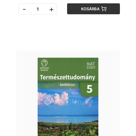
-
+
KOSÁRBA