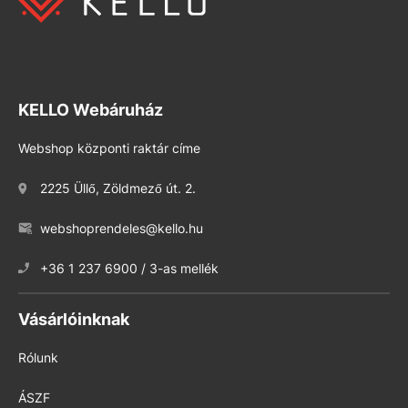
KELLO Webáruház
Webshop központi raktár címe
2225 Üllő, Zöldmező út. 2.
webshoprendeles@kello.hu
+36 1 237 6900 / 3-as mellék
Vásárlóinknak
Rólunk
ÁSZF