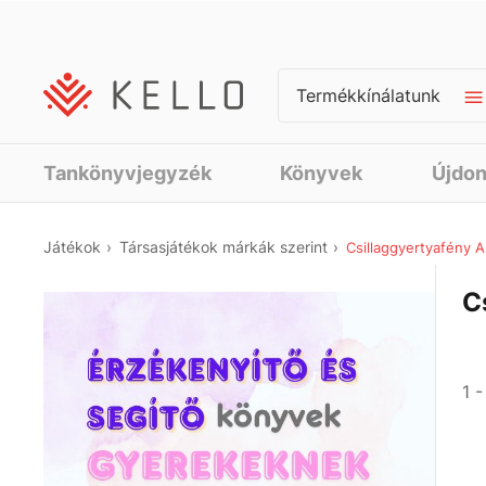
Termékkínálatunk
Tankönyvjegyzék
Könyvek
Újdo
Játékok
Társasjátékok márkák szerint
Csillaggyertyafény A
C
1 