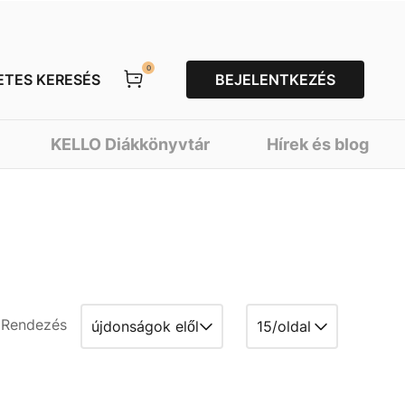
0
ETES KERESÉS
BEJELENTKEZÉS
KELLO Diákkönyvtár
Hírek és blog
Rendezés