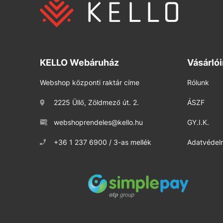
KELLO Webáruház
Vásárló
Webshop központi raktár címe
Rólunk
2225 Üllő, Zöldmező út. 2.
ÁSZF
webshoprendeles@kello.hu
GY.I.K.
+36 1 237 6900 / 3-as mellék
Adatvédelm