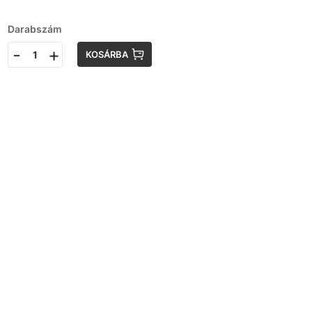
Darabszám
-
+
KOSÁRBA