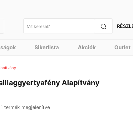
RÉSZL
nságok
Sikerlista
Akciók
Outlet
lapítvány
sillaggyertyafény Alapítvány
- 1 termék megjelenítve