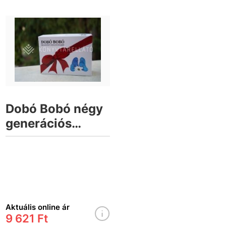
Dobó Bobó négy
generációs
önismereti
társasjáték
Aktuális online ár
9 621 Ft