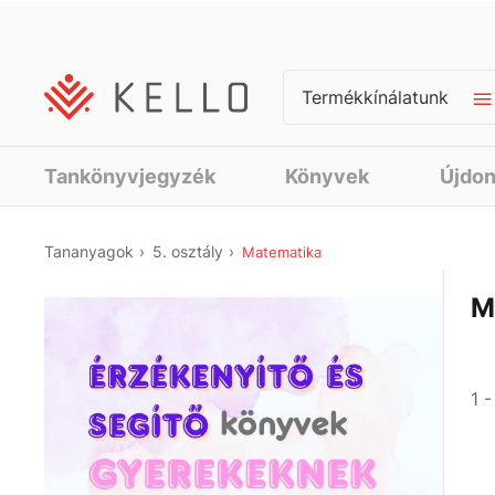
Termékkínálatunk
Tankönyvjegyzék
Könyvek
Újdo
Tananyagok
5. osztály
Matematika
M
1 