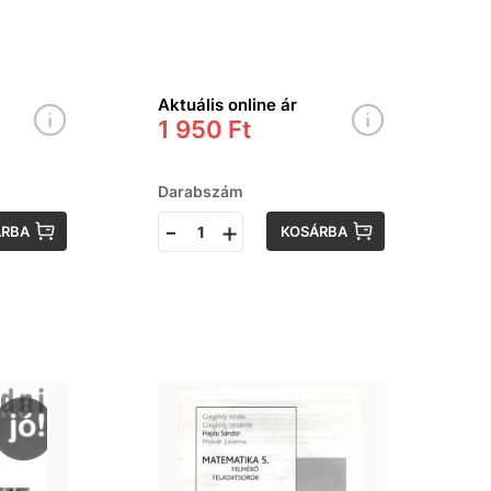
évfolyama
számára
Aktuális online ár
1 950 Ft
Darabszám
-
+
ÁRBA
KOSÁRBA