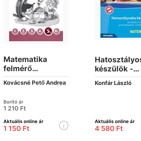
Matematika
Hatosztályo
felmérő
készülök -
feladatlapok 5.
felvételi
Kovácsné Pető Andrea
Konfár László
osztály
felkészítő -
Matematika 
Borító ár
Gyakorlófel
1 210 Ft
mintafelada
Aktuális online ár
Aktuális online ár
1 150 Ft
4 580 Ft