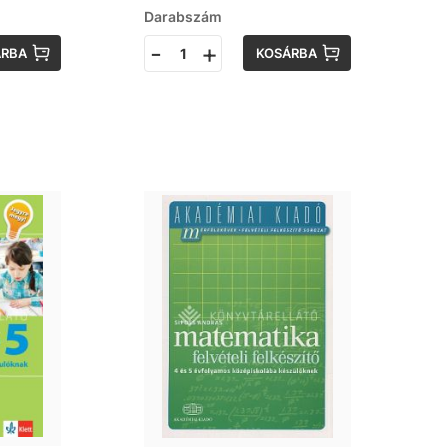
Darabszám
-
+
ÁRBA
KOSÁRBA