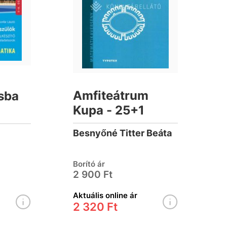
Amfiteátrum
sba
Kupa - 25+1
Besnyőné Titter Beáta
-
Borító ár
adatok,
2 900 Ft
tsorok
Aktuális online ár
2 320 Ft