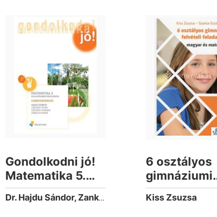
Gondolkodni jó!
6 osztályos
Matematika 5.
gimnáziumi
feladatainak
felvételi
Kiss Zsuzsa
Dr. Hajdu Sándor, Zankó Istvánné, Dr. Czeglédy István, Dr. Czeglédy Istvánné
megoldása
feladatsorok