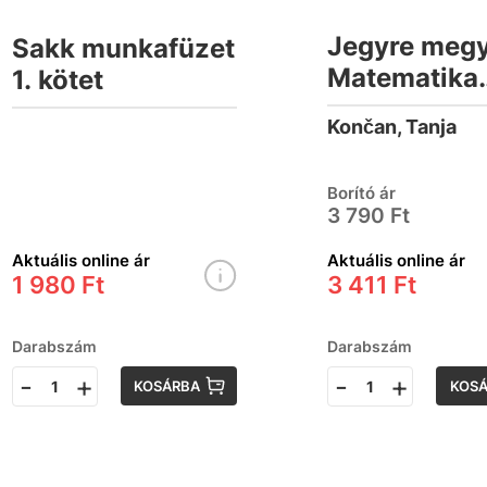
Jegyre megy
Sakk munkafüzet
Matematika
1. kötet
gyakorlókö
Končan, Tanja
5.osztályos
tanulóknak
Borító ár
3 790 Ft
Aktuális online ár
Aktuális online ár
1 980 Ft
3 411 Ft
Darabszám
Darabszám
-
+
-
+
KOSÁRBA
KOS