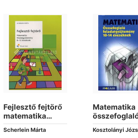
Fejlesztő fejtörő
Matematika
matematika
összefoglal
feladatgyűjtemény
feladatgyűj
Scherlein Márta
8-12 éveseknek
10-14 éves