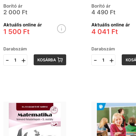
magyar és
Borító ár
Borító ár
matematika
2 000 Ft
4 490 Ft
Aktuális online ár
Aktuális online ár
1 500 Ft
4 041 Ft
Darabszám
Darabszám
-
+
-
+
KOSÁRBA
KOS