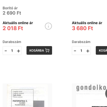
- Feladatok
Borító ár
2 690 Ft
Aktuális online ár
Aktuális online ár
2 018 Ft
3 680 Ft
Darabszám
Darabszám
-
+
-
+
KOSÁRBA
KOS