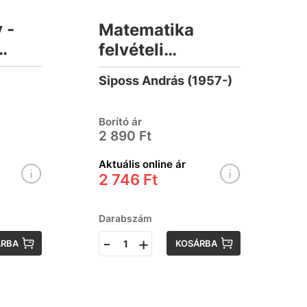
 -
Matematika
felvételi
nyv
felkészítő 4 és 5
Siposs András (1957-)
évfolyamos
középiskolába
Borító ár
készülőknek
2 890 Ft
Aktuális online ár
2 746 Ft
Darabszám
-
+
ÁRBA
KOSÁRBA