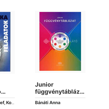
Junior
ó
függvénytáblázat
temény
az általános
Bánáti Anna
Kosztolányi József, Kozmáné Jakab Ágnes, Mike János, Szederkényi Antalné Dr., Vincze István
eknek
iskolák 5-8.