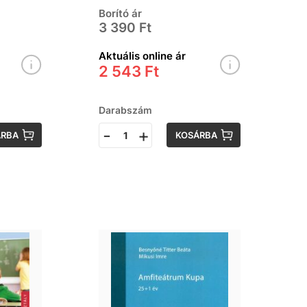
Borító ár
3 390 Ft
Aktuális online ár
2 543 Ft
Darabszám
-
+
ÁRBA
KOSÁRBA