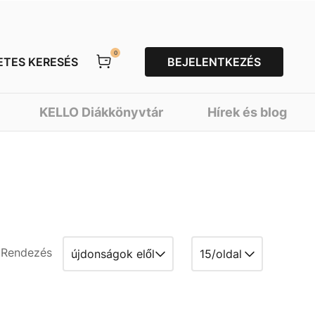
0
ETES KERESÉS
BEJELENTKEZÉS
KELLO Diákkönyvtár
Hírek és blog
Rendezés