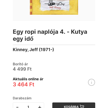
Egy ropi naplója 4. - Kutya
egy idő
Kinney, Jeff (1971-)
Borító ár
4 499 Ft
Aktuális online ár
3 464 Ft
Darabszám
-
+
KOSÁRBA