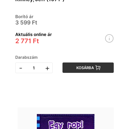
Borító ár
3 599 Ft
Aktuális online ár
2 771 Ft
Darabszám
-
+
KOSÁRBA