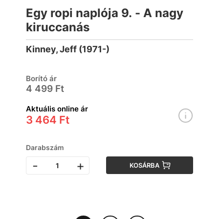
Egy ropi naplója 9. - A nagy
kiruccanás
Kinney, Jeff (1971-)
Borító ár
4 499 Ft
Aktuális online ár
3 464 Ft
Darabszám
-
+
KOSÁRBA