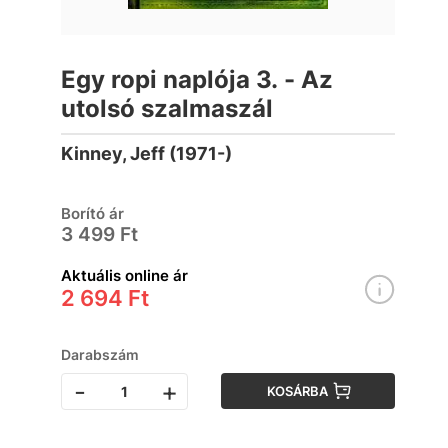
Egy ropi naplója 3. - Az
utolsó szalmaszál
Kinney, Jeff (1971-)
Borító ár
3 499 Ft
Aktuális online ár
2 694 Ft
Darabszám
-
+
KOSÁRBA