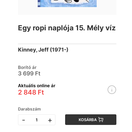
Egy ropi naplója 15. Mély víz
Kinney, Jeff (1971-)
Borító ár
3 699 Ft
Aktuális online ár
2 848 Ft
Darabszám
-
+
KOSÁRBA