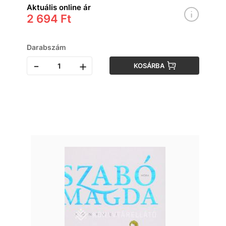
Aktuális online ár
2 694 Ft
Darabszám
-
+
KOSÁRBA