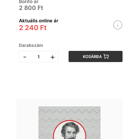
Borító ár
2 800 Ft
Aktuális online ár
2 240 Ft
Darabszám
-
+
KOSÁRBA