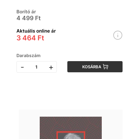
Borító ár
4 499 Ft
Aktuális online ár
3 464 Ft
Darabszám
-
+
KOSÁRBA