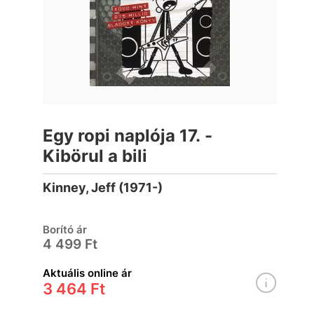
Egy ropi naplója 17. -
Kibörul a bili
Kinney, Jeff (1971-)
Borító ár
4 499 Ft
Aktuális online ár
3 464 Ft