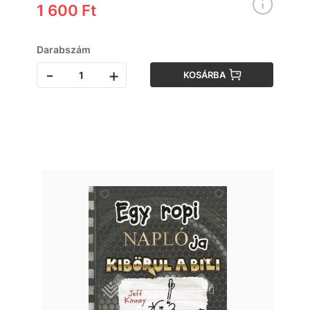
1 600 Ft
Darabszám
-
+
KOSÁRBA