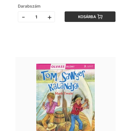
Darabszám
-
+
KOSÁRBA