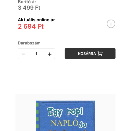
Borító ár
3 499 Ft
Aktuális online ár
2 694 Ft
Darabszám
-
+
KOSÁRBA