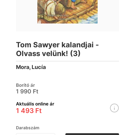
Tom Sawyer kalandjai -
Olvass velünk! (3)
Mora, Lucía
Borító ár
1 990 Ft
Aktuális online ár
1 493 Ft
Darabszám