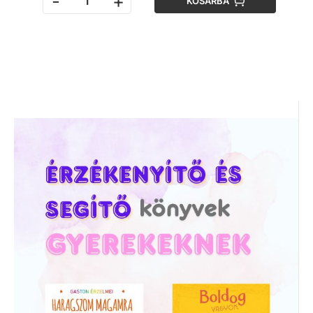
-
+
KOSÁRBA