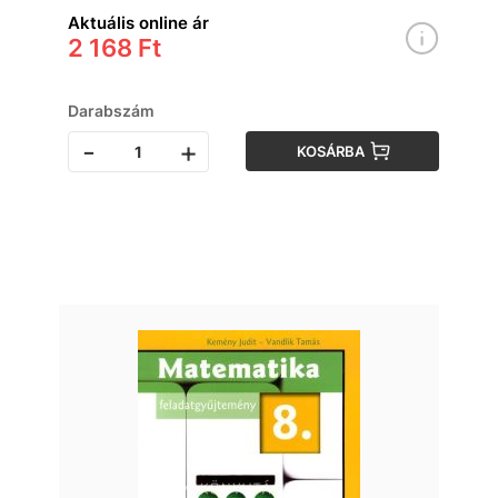
Aktuális online ár
2 168 Ft
Darabszám
-
+
KOSÁRBA