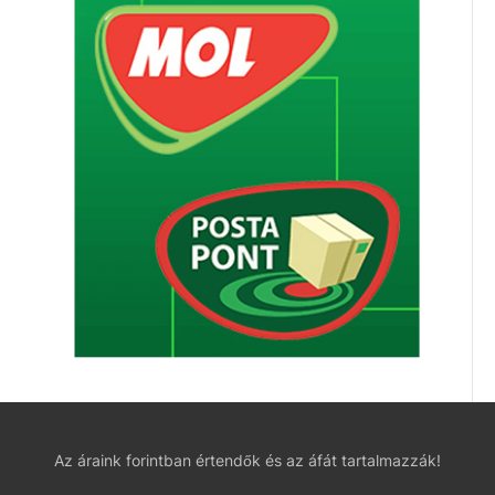
Az áraink forintban értendők és az áfát tartalmazzák!