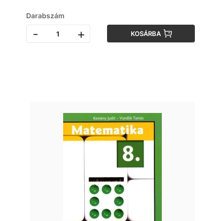
Darabszám
-
+
KOSÁRBA