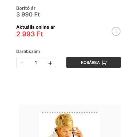
Borító ár
3 990 Ft
Aktuális online ár
2 993 Ft
Darabszám
-
+
KOSÁRBA