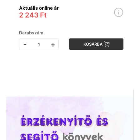
Aktuális online ár
2 243 Ft
Darabszám
-
+
KOSÁRBA