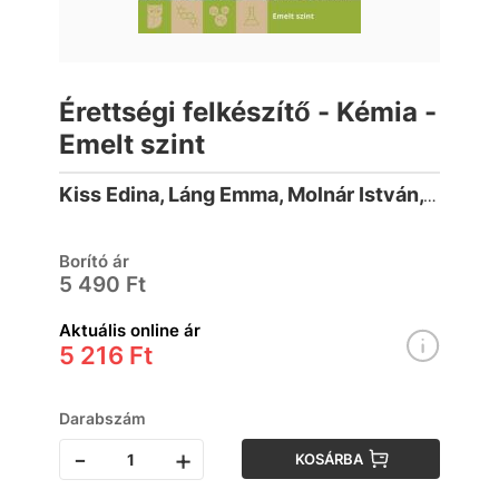
Érettségi felkészítő - Kémia -
Emelt szint
Kiss Edina, Láng Emma, Molnár István, Vasanits Anikó
Borító ár
5 490 Ft
Aktuális online ár
5 216 Ft
Darabszám
-
+
KOSÁRBA