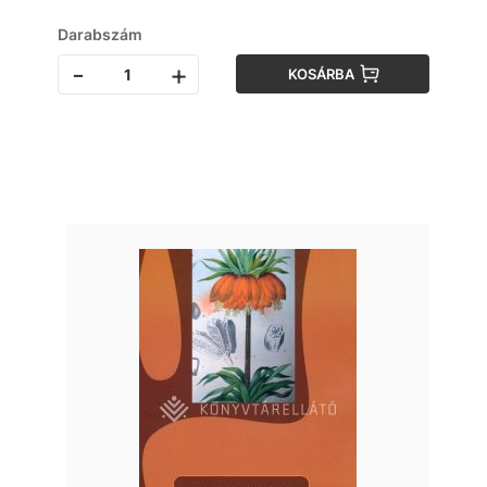
Darabszám
-
+
KOSÁRBA