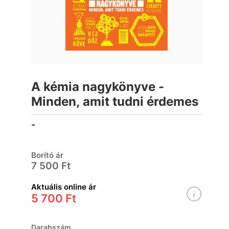
A kémia nagykönyve -
Minden, amit tudni érdemes
-
Borító ár
7 500 Ft
Aktuális online ár
5 700 Ft
Darabszám