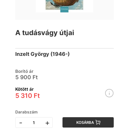
A tudásvágy útjai
Inzelt György (1946-)
Borító ár
5 900 Ft
Kötött ár
5 310 Ft
Darabszám
-
+
KOSÁRBA