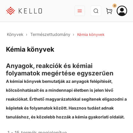
BEJELENTKEZÉS
0
Könyvek
Természettudomány
Kémia könyvek
Kémia könyvek
Anyagok, reakciók és kémiai
folyamatok megértése egyszerűen
A kémiai könyvek bemutatják az anyagok felépítését,
kölcsönhatásait és a mindennapi életben is jelen lévő
reakciókat. Érthető magyarázatokkal segítenek eligazodni a
képletek és folyamatok között. Hasznos tudást adnak
tanuláshoz, és közelebb hozzák a kémia gyakorlati oldalát.
1 - 15 termék megjelenítve