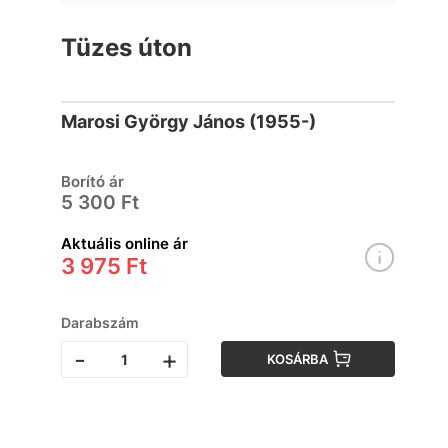
Tüzes úton
Marosi György János (1955-)
Borító ár
5 300 Ft
Aktuális online ár
3 975 Ft
Darabszám
-
+
KOSÁRBA