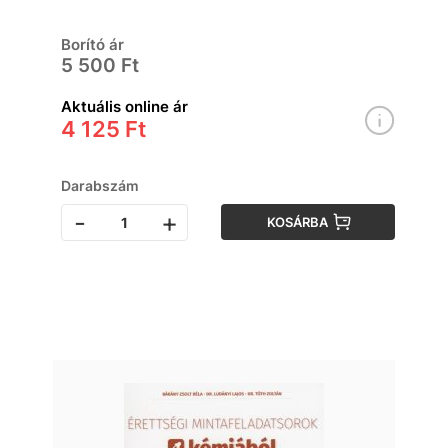
Borító ár
5 500 Ft
Aktuális online ár
4 125 Ft
Darabszám
-
+
KOSÁRBA