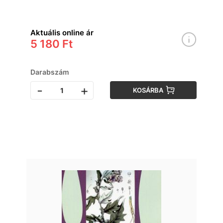
Aktuális online ár
5 180 Ft
Darabszám
-
+
KOSÁRBA