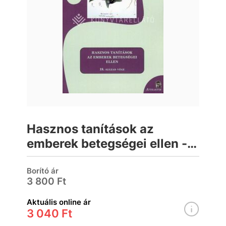
Hasznos tanítások az
emberek betegségei ellen -
18. század vége
Borító ár
3 800 Ft
Aktuális online ár
3 040 Ft