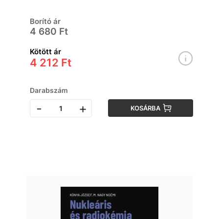
Borító ár
4 680 Ft
Kötött ár
4 212 Ft
Darabszám
-
+
KOSÁRBA