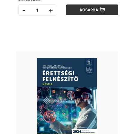
-
+
KOSÁRBA