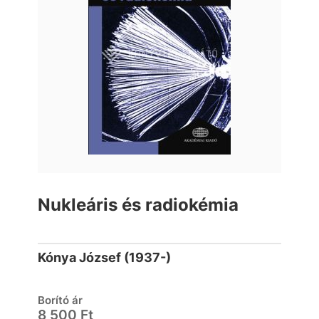
Nukleáris és radiokémia
Kónya József (1937-)
Borító ár
8 500 Ft