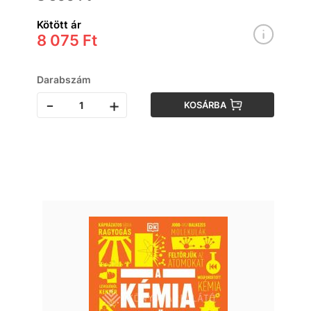
Kötött ár
8 075 Ft
Darabszám
-
+
KOSÁRBA