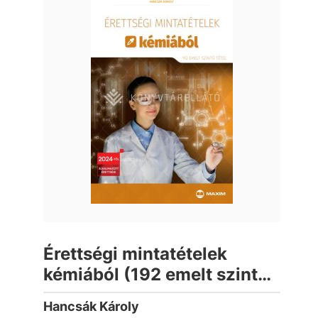
Érettségi mintatételek
kémiából (192 emelt szintű
tétel) - 2024-től érvényes
Hancsák Károly