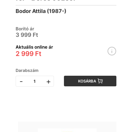
Bodor Attila (1987-)
Borító ár
3 999 Ft
Aktuális online ár
2 999 Ft
Darabszám
-
+
KOSÁRBA