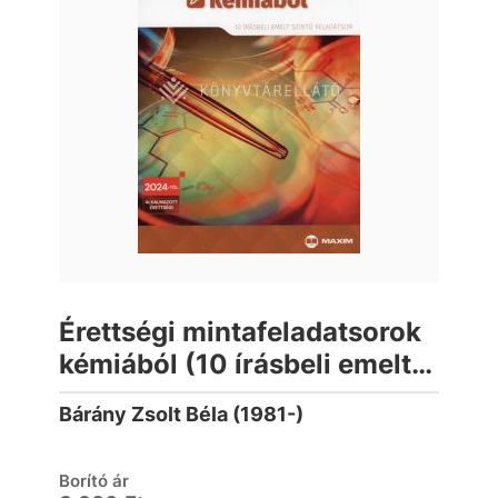
Érettségi mintafeladatsorok
kémiából (10 írásbeli emelt
szintű feladatsor) - 2024-től
Bárány Zsolt Béla (1981-)
érvényes
Borító ár