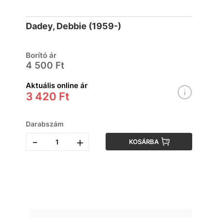
Dadey, Debbie (1959-)
Borító ár
4 500 Ft
Aktuális online ár
3 420 Ft
Darabszám
-
+
KOSÁRBA