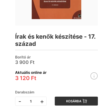
Írak és kenők készítése - 17.
század
Borító ár
3 900 Ft
Aktuális online ár
3 120 Ft
Darabszám
-
+
KOSÁRBA