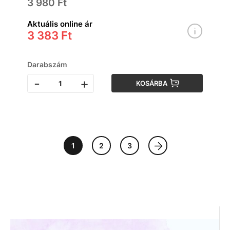
3 980 Ft
Aktuális online ár
3 383 Ft
Darabszám
-
+
KOSÁRBA
1
2
3