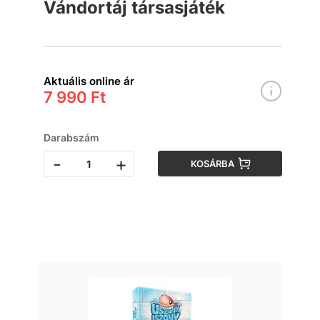
Vándortáj társasjáték
Aktuális online ár
7 990 Ft
Darabszám
-
+
KOSÁRBA