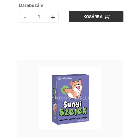
Darabszám
-
+
KOSÁRBA