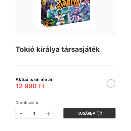
Tokió királya társasjáték
Aktuális online ár
12 990 Ft
Darabszám
-
+
KOSÁRBA