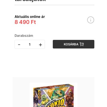
Aktuális online ár
8 490 Ft
Darabszám
-
+
KOSÁRBA