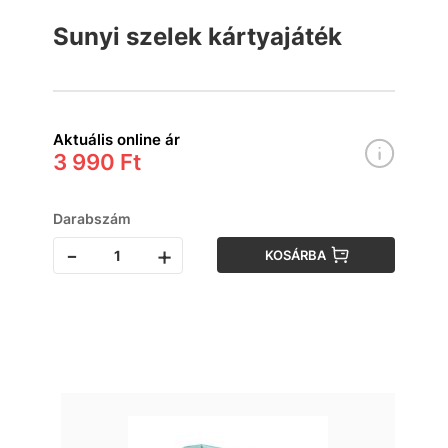
Sunyi szelek kártyajáték
Aktuális online ár
3 990 Ft
Darabszám
-
+
KOSÁRBA