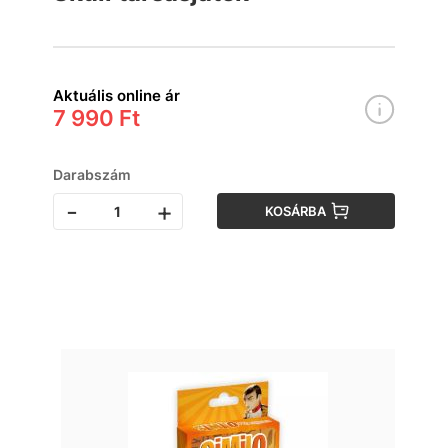
Aktuális online ár
7 990 Ft
Darabszám
-
+
KOSÁRBA