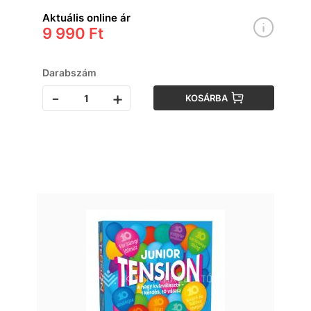
Aktuális online ár
9 990 Ft
Darabszám
-
+
KOSÁRBA