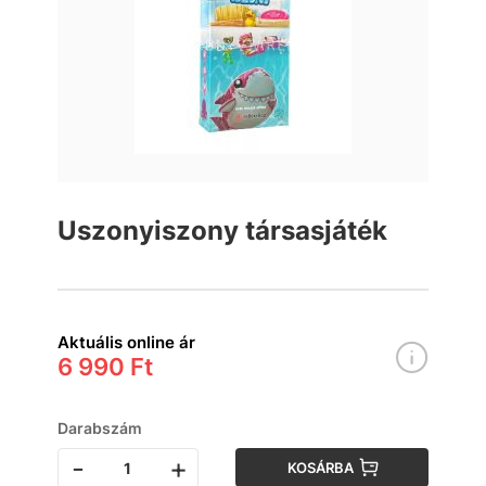
Uszonyiszony társasjáték
Aktuális online ár
6 990 Ft
Darabszám
-
+
KOSÁRBA