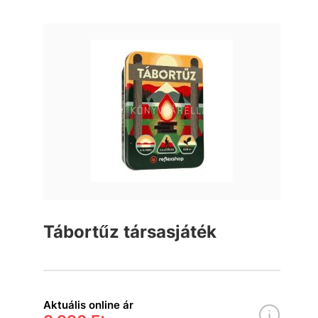
Tábortűz társasjáték
Aktuális online ár