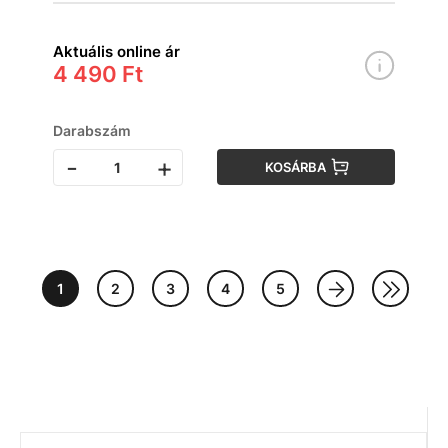
Aktuális online ár
4 490 Ft
Darabszám
-
+
KOSÁRBA
1
2
3
4
5