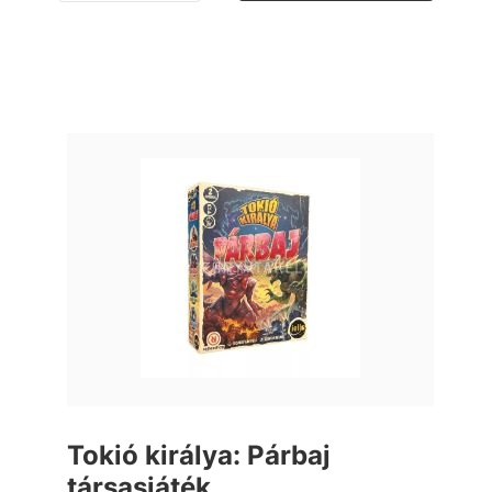
Tokió királya: Párbaj
társasjáték