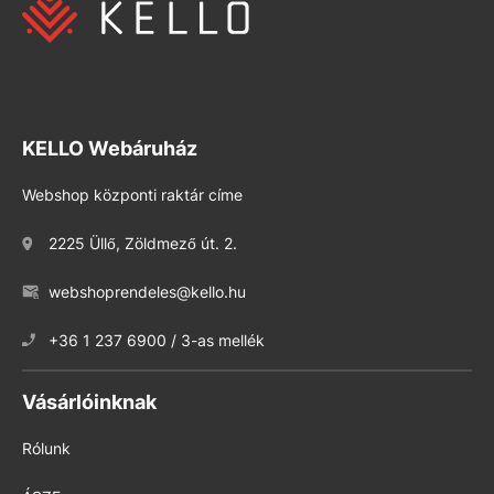
KELLO Webáruház
Webshop központi raktár címe
2225 Üllő, Zöldmező út. 2.
webshoprendeles@kello.hu
+36 1 237 6900 / 3-as mellék
Vásárlóinknak
Rólunk