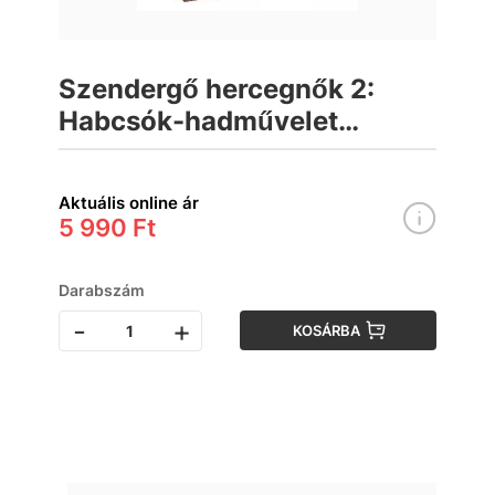
Szendergő hercegnők 2:
Habcsók-hadművelet
társasjáték
Aktuális online ár
5 990 Ft
Darabszám
-
+
KOSÁRBA