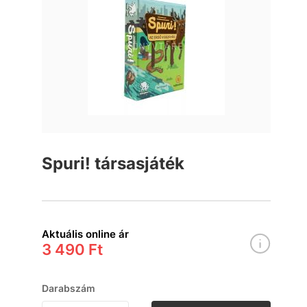
Spuri! társasjáték
Aktuális online ár
3 490 Ft
Darabszám