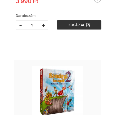
3 990 Ft
Darabszám
-
+
KOSÁRBA