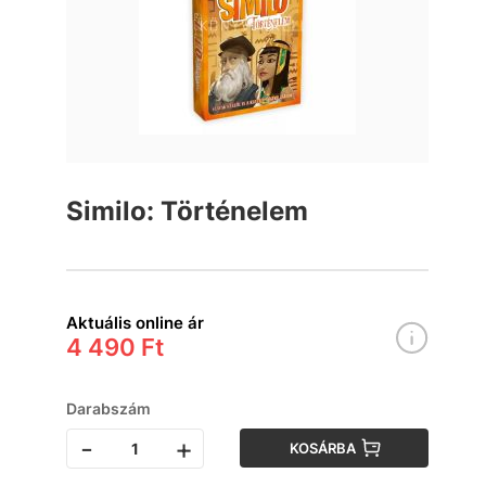
Similo: Történelem
Aktuális online ár
4 490 Ft
Darabszám
-
+
KOSÁRBA