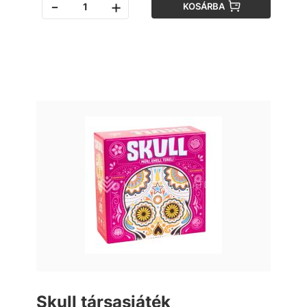
-
+
KOSÁRBA
Skull társasjáték