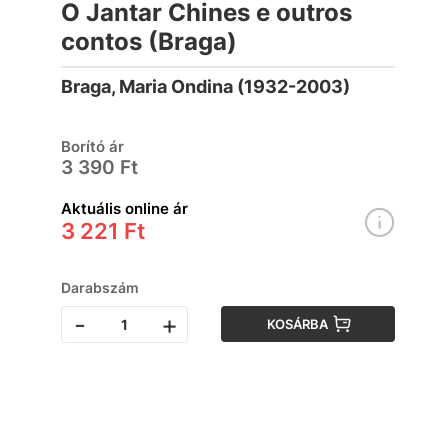
O Jantar Chines e outros
contos (Braga)
Braga, Maria Ondina (1932-2003)
Borító ár
3 390 Ft
Aktuális online ár
3 221 Ft
Darabszám
-
+
KOSÁRBA