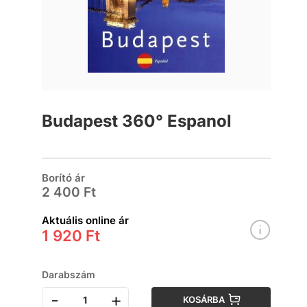
Budapest 360° Espanol
Borító ár
2 400 Ft
Aktuális online ár
1 920 Ft
Darabszám
-
+
KOSÁRBA