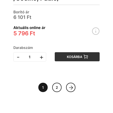
Borító ár
6 101 Ft
Aktuális online ár
5 796 Ft
Darabszám
-
+
KOSÁRBA
1
2