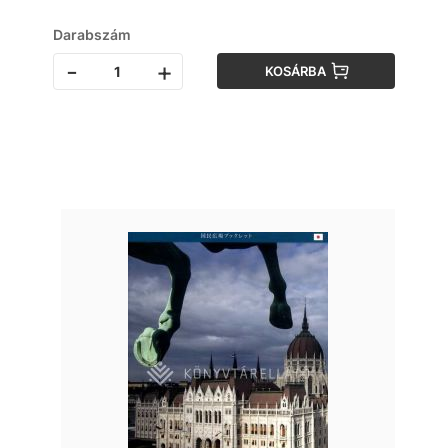
Darabszám
-
+
KOSÁRBA