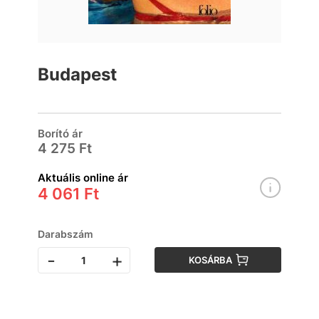
Budapest
Borító ár
4 275 Ft
Aktuális online ár
4 061 Ft
Darabszám
-
+
KOSÁRBA