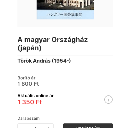
A magyar Országház
(japán)
Török András (1954-)
Borító ár
1 800 Ft
Aktuális online ár
1 350 Ft
Darabszám