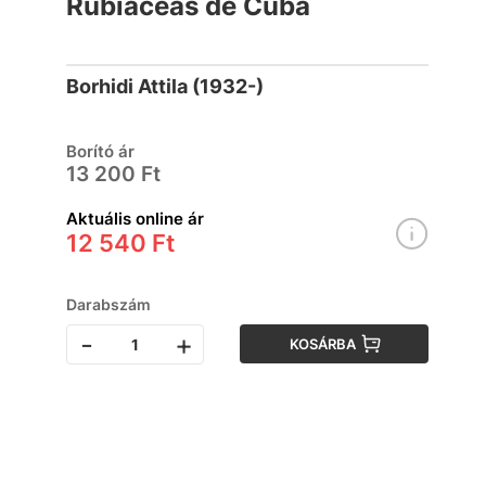
Rubiáceas de Cuba
Borhidi Attila (1932-)
Borító ár
13 200 Ft
Aktuális online ár
12 540 Ft
Darabszám
-
+
KOSÁRBA