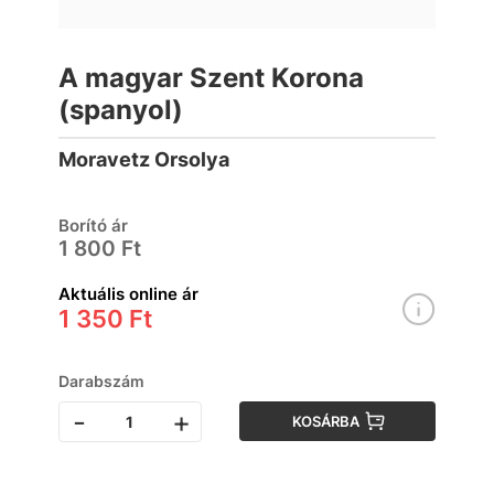
A magyar Szent Korona
(spanyol)
Moravetz Orsolya
Borító ár
1 800 Ft
Aktuális online ár
1 350 Ft
Darabszám
-
+
KOSÁRBA