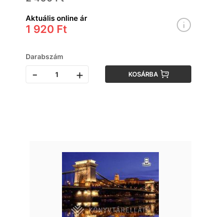
Aktuális online ár
1 920 Ft
Darabszám
-
+
KOSÁRBA