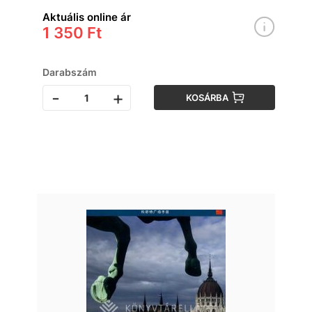
Aktuális online ár
1 350 Ft
Darabszám
-
+
KOSÁRBA