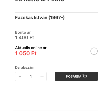
Fazekas István (1967-)
Borító ár
1 400 Ft
Aktuális online ár
1 050 Ft
Darabszám
-
+
KOSÁRBA