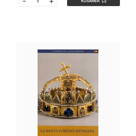
-
+
KOSÁRBA