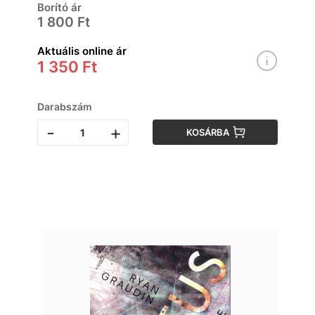
Borító ár
1 800 Ft
Aktuális online ár
1 350 Ft
Darabszám
-
+
KOSÁRBA