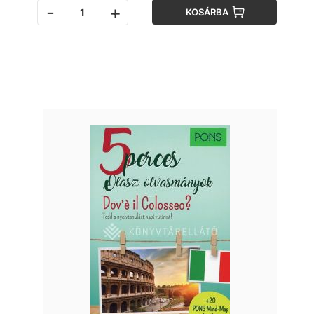
-
+
KOSÁRBA