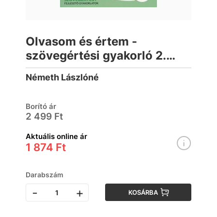
Olvasom és értem -
szövegértési gyakorló 2.
osztályosoknak
Németh Lászlóné
Borító ár
2 499 Ft
Aktuális online ár
1 874 Ft
Darabszám
-
+
KOSÁRBA