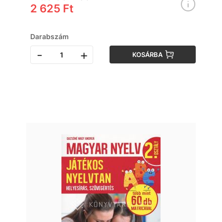
2 625 Ft
Darabszám
-
+
KOSÁRBA