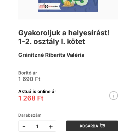
Gyakoroljuk a helyesírást!
1-2. osztály I. kötet
Gránitzné Ribarits Valéria
Borító ár
1 690 Ft
Aktuális online ár
1 268 Ft
Darabszám
-
+
KOSÁRBA