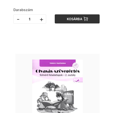
Darabszám
-
+
KOSÁRBA