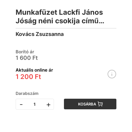
Munkafüzet Lackfi János
Jóság néni csokija című
könyvéhez
Kovács Zsuzsanna
Borító ár
1 600 Ft
Aktuális online ár
1 200 Ft
Darabszám
-
+
KOSÁRBA