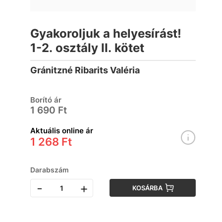
Gyakoroljuk a helyesírást!
1-2. osztály II. kötet
Gránitzné Ribarits Valéria
Borító ár
1 690 Ft
Aktuális online ár
1 268 Ft
Darabszám
-
+
KOSÁRBA