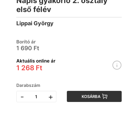
Napis gyakorló 2. osztály
első félév
Lippai György
Borító ár
1 690 Ft
Aktuális online ár
1 268 Ft
Darabszám
-
+
KOSÁRBA