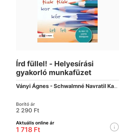
Írd füllel! - Helyesírási
gyakorló munkafüzet
Ványi Ágnes - Schwalmné Navratil Katalin
Borító ár
2 290 Ft
Aktuális online ár
1 718 Ft