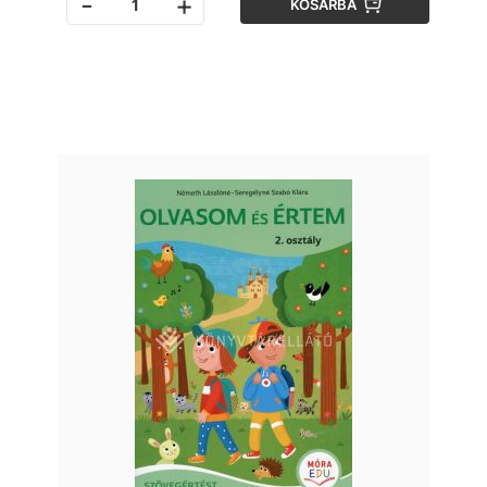
-
+
KOSÁRBA