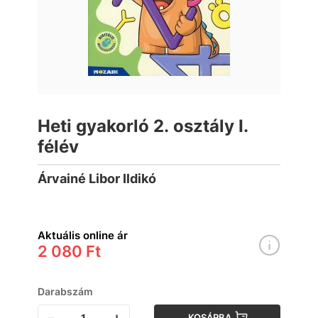
Heti gyakorló 2. osztály I.
félév
Árvainé Libor Ildikó
Aktuális online ár
2 080 Ft
Darabszám
-
+
KOSÁRBA