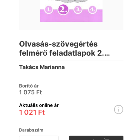
Olvasás-szövegértés
felmérő feladatlapok 2.
osztály
Takács Marianna
Borító ár
1 075 Ft
Aktuális online ár
1 021 Ft
Darabszám