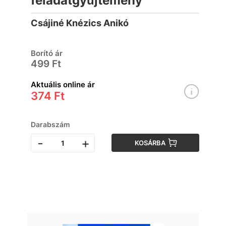
feladatgyűjtemény
Csájiné Knézics Anikó
Borító ár
499 Ft
Aktuális online ár
374 Ft
Darabszám
-
+
KOSÁRBA