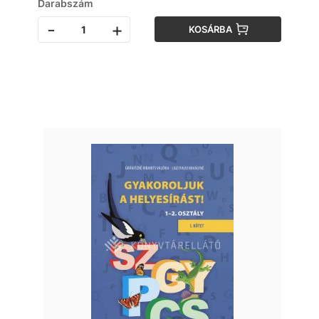
Darabszám
-
+
KOSÁRBA