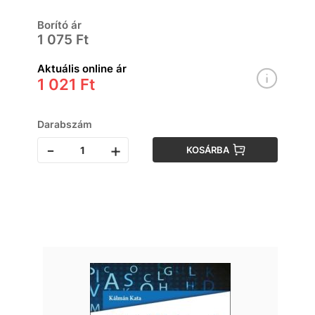
Borító ár
1 075 Ft
Aktuális online ár
1 021 Ft
Darabszám
-
+
KOSÁRBA