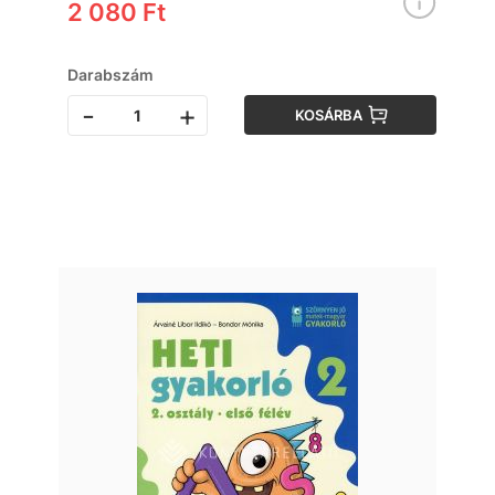
2 080 Ft
Darabszám
-
+
KOSÁRBA