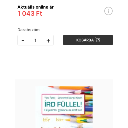
Aktuális online ár
1 043 Ft
Darabszám
-
+
KOSÁRBA