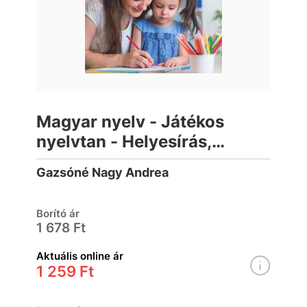
Magyar nyelv - Játékos
nyelvtan - Helyesírás,
szövegértés 2.osztály
Gazsóné Nagy Andrea
Borító ár
1 678 Ft
Aktuális online ár
1 259 Ft