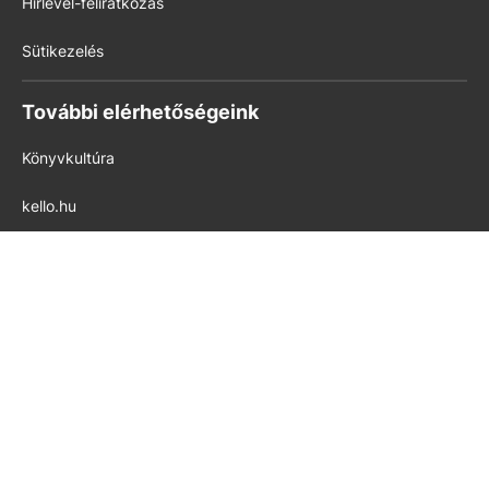
Hírlevél-feliratkozás
Sütikezelés
További elérhetőségeink
Könyvkultúra
kello.hu
pedig.hu
Modern Iskola
Készítette az
ALLWIN