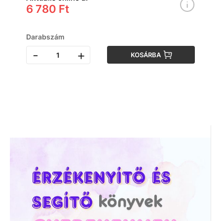
6 780 Ft
Darabszám
-
+
KOSÁRBA