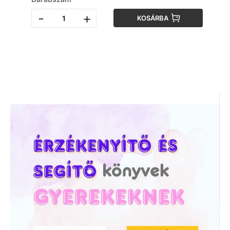
-
+
KOSÁRBA