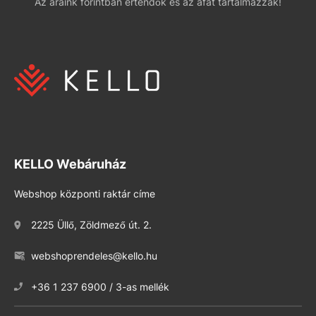
Az áraink forintban értendők és az áfát tartalmazzák!
KELLO Webáruház
Webshop központi raktár címe
2225 Üllő, Zöldmező út. 2.
webshoprendeles@kello.hu
+36 1 237 6900 / 3-as mellék