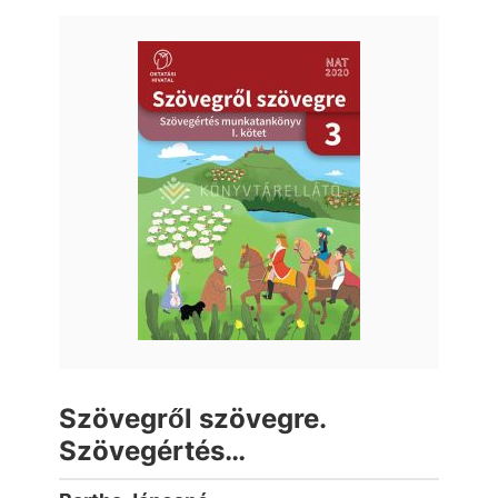
Szövegről szövegre.
Szövegértés
munkatankönyv 3. osztály I.