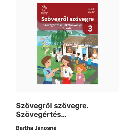
Szövegről szövegre.
Szövegértés
munkatankönyv 3. osztály II.
Bartha Jánosné
kötet