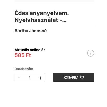
Édes anyanyelvem.
Nyelvhasználat -
szövegalkotás
Bartha Jánosné
munkatankönyv 3. II. kötet
Aktuális online ár
585 Ft
Darabszám
-
+
KOSÁRBA