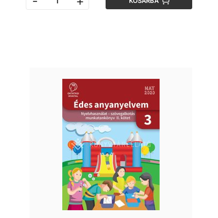
-
+
KOSÁRBA