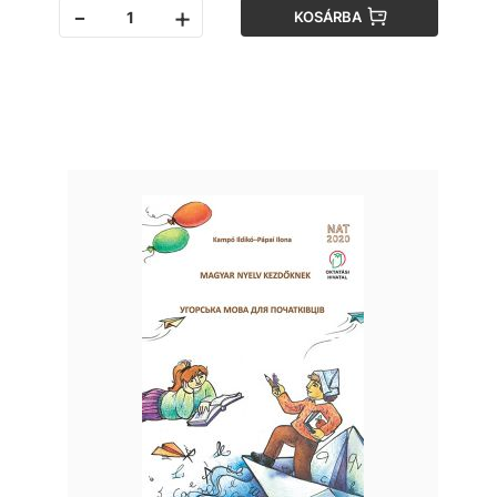
-
+
KOSÁRBA