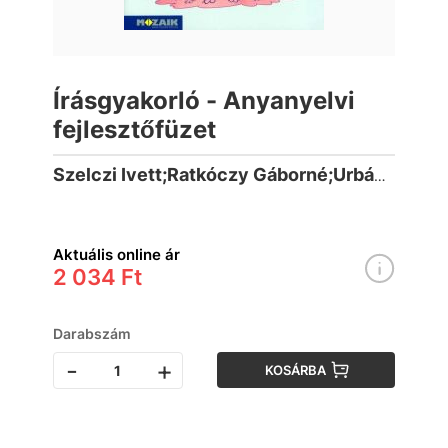
Írásgyakorló - Anyanyelvi
fejlesztőfüzet
Szelczi Ivett;Ratkóczy Gáborné;Urbán Mónika
Aktuális online ár
2 034 Ft
Darabszám
-
+
KOSÁRBA