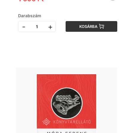
Darabszám
-
+
KOSÁRBA