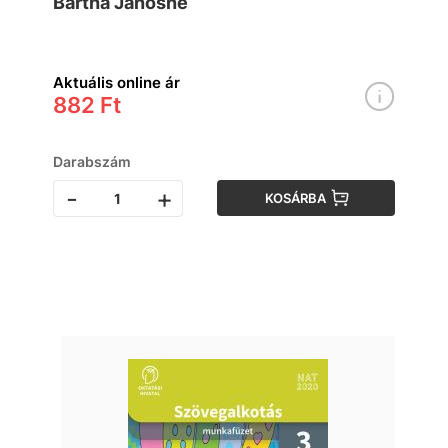
Bartha Jánosné
kötet
Aktuális online ár
882 Ft
Darabszám
-
+
KOSÁRBA