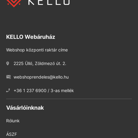
KELLO Webáruház
Webshop központi raktár címe
2225 Üllő, Zöldmező út. 2.
webshoprendeles@kello.hu
+36 1 237 6900 / 3-as mellék
Vásárlóinknak
Rólunk
ÁSZF