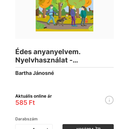
Édes anyanyelvem.
Nyelvhasználat -
szövegalkotás
Bartha Jánosné
munkatankönyv 3. I. kötet
Aktuális online ár
585 Ft
Darabszám