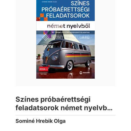
Színes próbaérettségi
feladatsorok német nyelvből
(10 írásbeli és szóbeli
Sominé Hrebik Olga
középszintű feladatsor) -