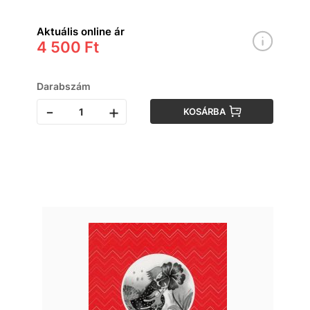
2024-től érvényes
Aktuális online ár
4 500 Ft
Darabszám
-
+
KOSÁRBA