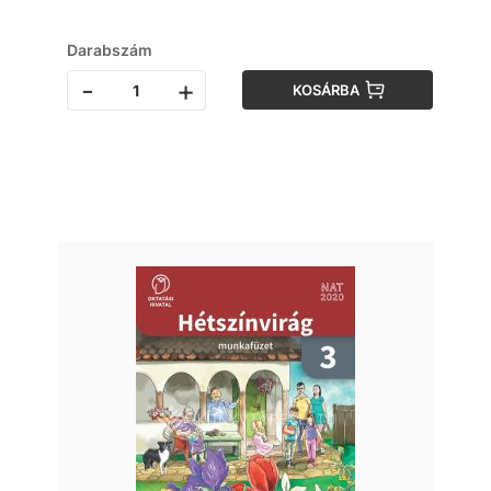
Darabszám
-
+
KOSÁRBA