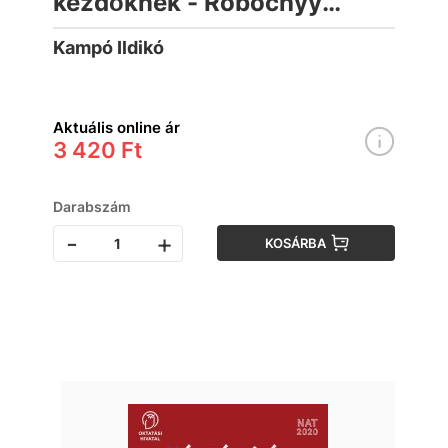
kezdőknek - Robochyy
zoshyt Uhors'ka mova dlya
Kampó Ildikó
pochatkivtsiv
Aktuális online ár
3 420 Ft
Darabszám
-
+
KOSÁRBA