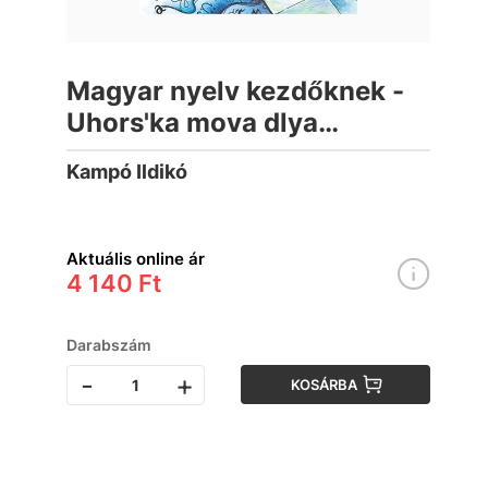
Magyar nyelv kezdőknek -
Uhors'ka mova dlya
pochatkivtsiv
Kampó Ildikó
Aktuális online ár
4 140 Ft
Darabszám
-
+
KOSÁRBA