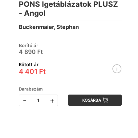
PONS Igetáblázatok PLUSZ
- Angol
Buckenmaier, Stephan
Borító ár
4 890 Ft
Kötött ár
4 401 Ft
Darabszám
-
+
KOSÁRBA