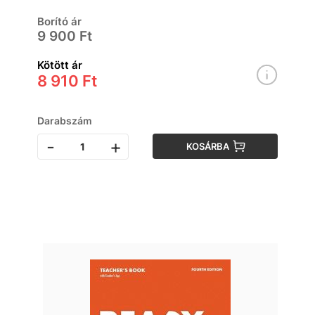
Borító ár
9 900 Ft
Kötött ár
8 910 Ft
Darabszám
-
+
KOSÁRBA