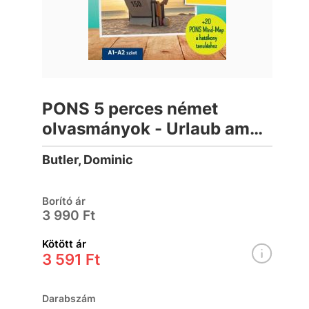
PONS 5 perces német
olvasmányok - Urlaub am
Meer
Butler, Dominic
Borító ár
3 990 Ft
Kötött ár
3 591 Ft
Darabszám