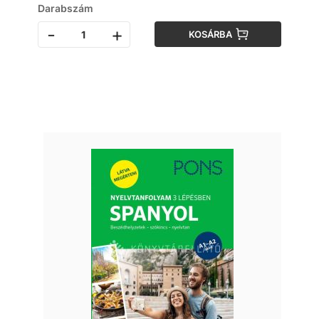
Darabszám
-
+
KOSÁRBA