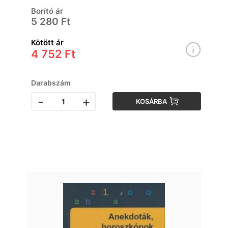
Borító ár
5 280 Ft
Kötött ár
4 752 Ft
Darabszám
-
+
KOSÁRBA