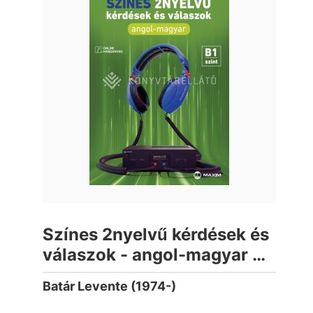
Színes 2nyelvű kérdések és
válaszok - angol-magyar B1
szint (online hanganyaggal)
Batár Levente (1974-)