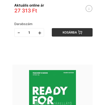
Aktuális online ár
27 313 Ft
Darabszám
-
+
KOSÁRBA