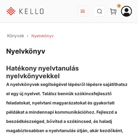
BEJELENTKEZÉS
0
Könyvek
Nyelvkönyv
Nyelvkönyv
Hatékony nyelvtanulás
nyelvkönyvekkel
A nyelvkönyvek segítségével lépésről lépésre sajátíthatsz
el egy új nyelvet. Találsz bennük szókincsfejlesztő
feladatokat, nyelvtani magyarázatokat és gyakorlati
példákat a mindennapi kommunikációhoz. Fejleszd a
beszédkészséged, bővítsd a szókincsed, és haladj
magabiztosabban a nyelvtanulás útján, akár kezdőként,