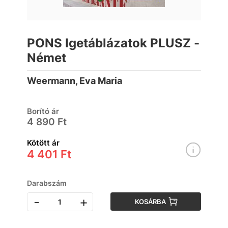
PONS Igetáblázatok PLUSZ -
Német
Weermann, Eva Maria
Borító ár
4 890 Ft
Kötött ár
4 401 Ft
Darabszám
-
+
KOSÁRBA