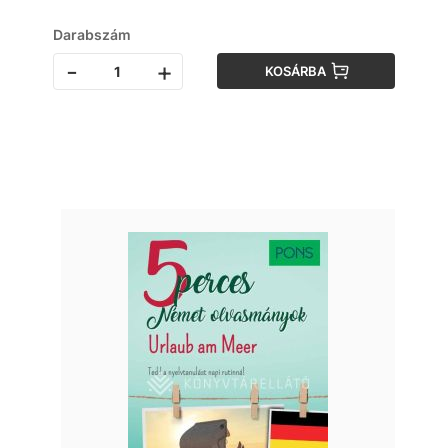
Darabszám
-
+
KOSÁRBA