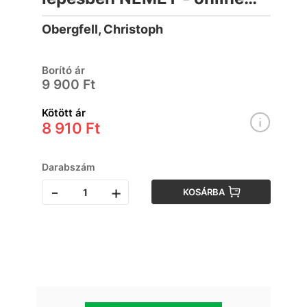
letölthető hanganyaggal
Obergfell, Christoph
Borító ár
9 900 Ft
Kötött ár
8 910 Ft
Darabszám
-
+
KOSÁRBA