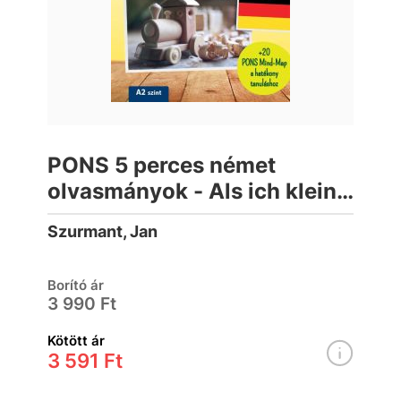
PONS 5 perces német
olvasmányok - Als ich klein
war …
Szurmant, Jan
Borító ár
3 990 Ft
Kötött ár
3 591 Ft