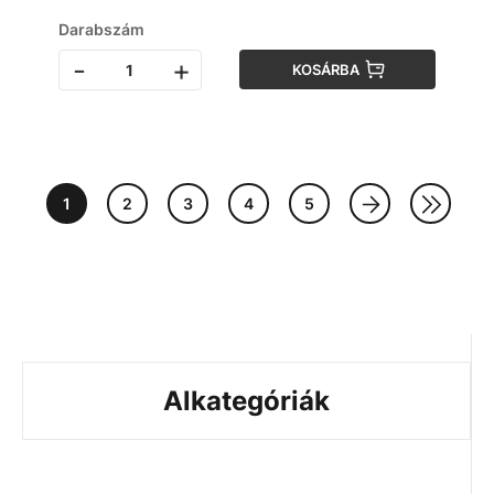
Darabszám
-
+
KOSÁRBA
1
2
3
4
5
Alkategóriák