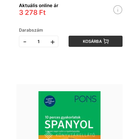
Aktuális online ár
3 278 Ft
Darabszám
-
+
KOSÁRBA