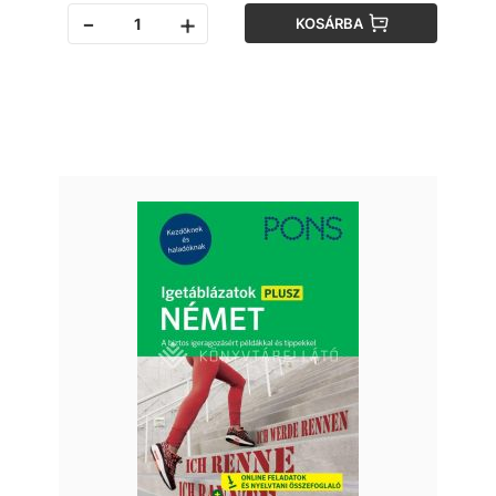
-
+
KOSÁRBA