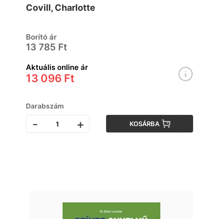
Covill, Charlotte
Borító ár
13 785 Ft
Aktuális online ár
13 096 Ft
Darabszám
-
+
KOSÁRBA