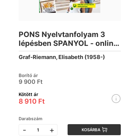
PONS Nyelvtanfolyam 3
lépésben SPANYOL - online
letölthető hanganyaggal
Graf-Riemann, Elisabeth (1958-)
Borító ár
9 900 Ft
Kötött ár
8 910 Ft
Darabszám
-
+
KOSÁRBA