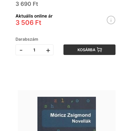
3 690 Ft
Aktuális online ár
3 506 Ft
Darabszám
-
+
KOSÁRBA