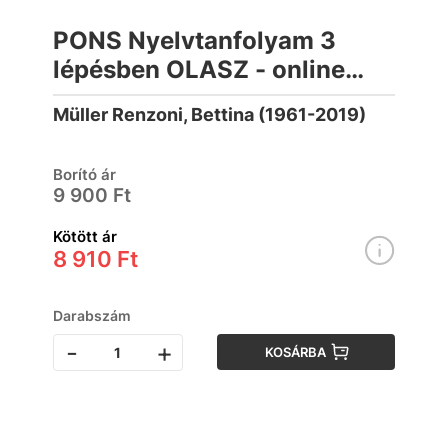
PONS Nyelvtanfolyam 3
lépésben OLASZ - online
letölthető hanganyaggal
Müller Renzoni, Bettina (1961-2019)
Borító ár
9 900 Ft
Kötött ár
8 910 Ft
Darabszám
-
+
KOSÁRBA