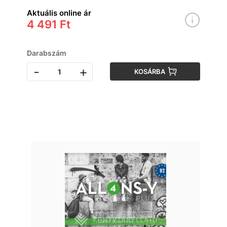
Aktuális online ár
4 491 Ft
Darabszám
-
+
KOSÁRBA