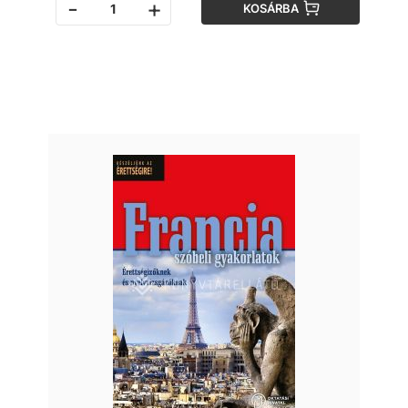
-
+
KOSÁRBA