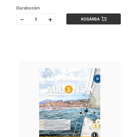
Darabszám
-
+
KOSÁRBA