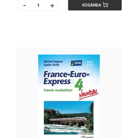
-
+
KOSÁRBA