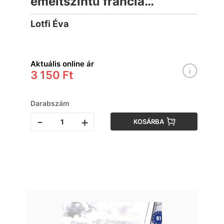
emeltszintű francia
érettségire készítő
Lotfi Éva
Aktuális online ár
3 150 Ft
Darabszám
-
+
KOSÁRBA