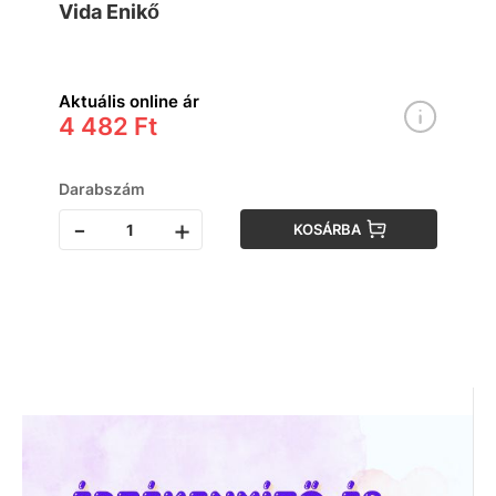
Vida Enikő
melléklettel
Aktuális online ár
4 482 Ft
Darabszám
-
+
KOSÁRBA