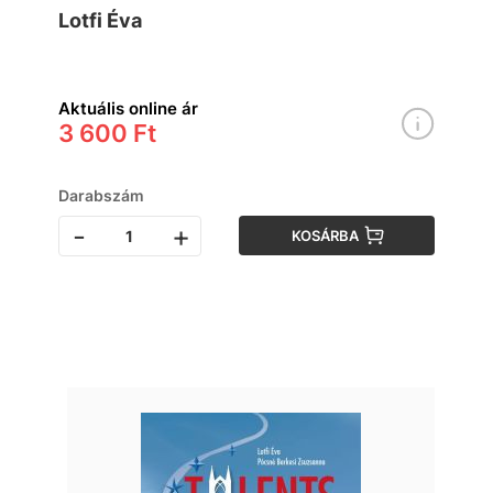
Lotfi Éva
Aktuális online ár
3 600 Ft
Darabszám
-
+
KOSÁRBA