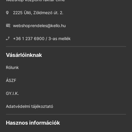
2225 Üllő, Zöldmező út. 2.
webshoprendeles@kello.hu
+36 1 237 6900 / 3-as mellék
Vásárlóinknak
Rólunk
ÁSZF
GY.I.K.
Adatvédelmi tájékoztató
Hasznos információk