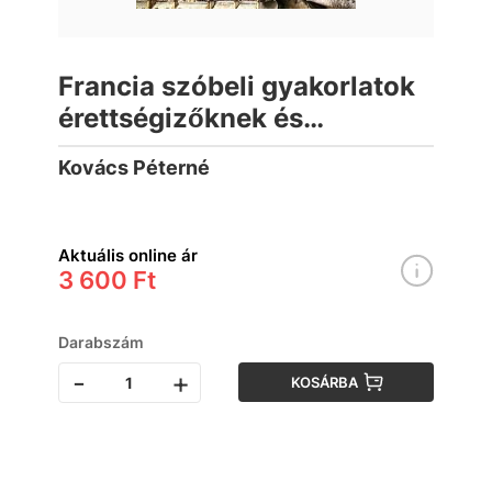
Francia szóbeli gyakorlatok
érettségizőknek és
nyelvvizsgázóknak
Kovács Péterné
Aktuális online ár
3 600 Ft
Darabszám
-
+
KOSÁRBA