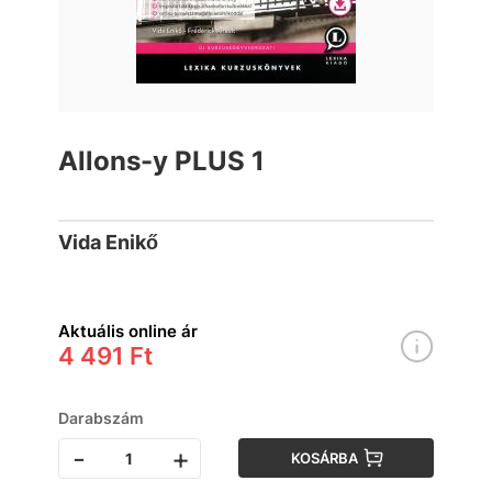
Allons-y PLUS 1
Vida Enikő
Aktuális online ár
4 491 Ft
Darabszám
-
+
KOSÁRBA