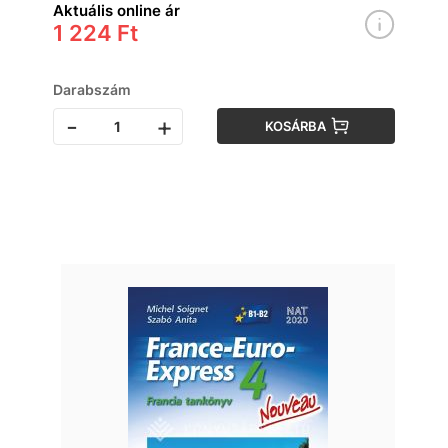
Aktuális online ár
1 224 Ft
Darabszám
-
+
KOSÁRBA