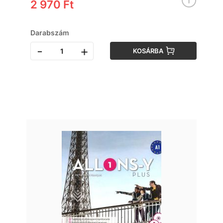
2 970 Ft
Darabszám
-
+
KOSÁRBA