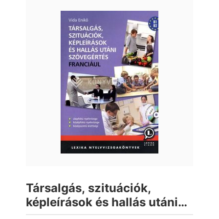
Társalgás, szituációk,
képleírások és hallás utáni
szövegértés franciául - CD