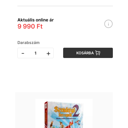
Aktuális online ár
9 990 Ft
Darabszám
-
+
KOSÁRBA