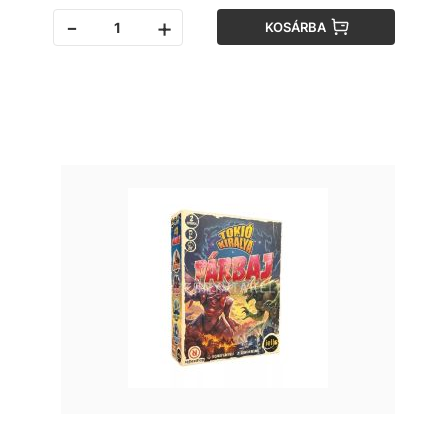
-
+
KOSÁRBA