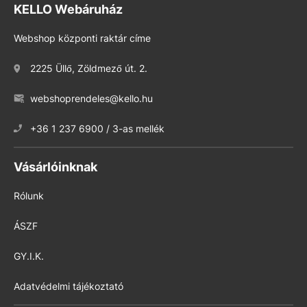
KELLO Webáruház
Webshop központi raktár címe
2225 Üllő, Zöldmező út. 2.
webshoprendeles@kello.hu
+36 1 237 6900 / 3-as mellék
Vásárlóinknak
Rólunk
ÁSZF
GY.I.K.
Adatvédelmi tájékoztató