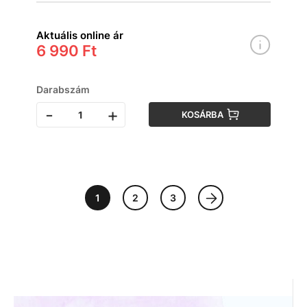
Aktuális online ár
6 990 Ft
Darabszám
-
+
KOSÁRBA
1
2
3