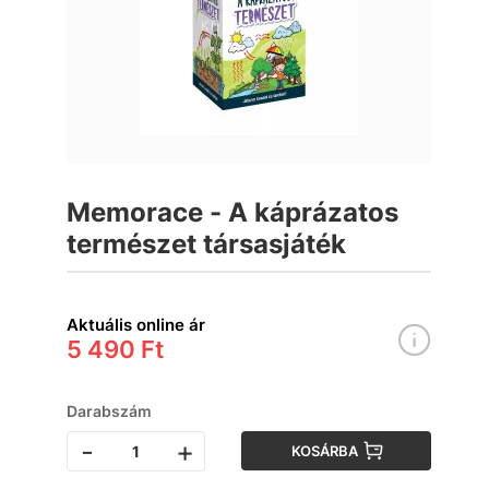
Memorace - A káprázatos
természet társasjáték
Aktuális online ár
5 490 Ft
Darabszám
-
+
KOSÁRBA