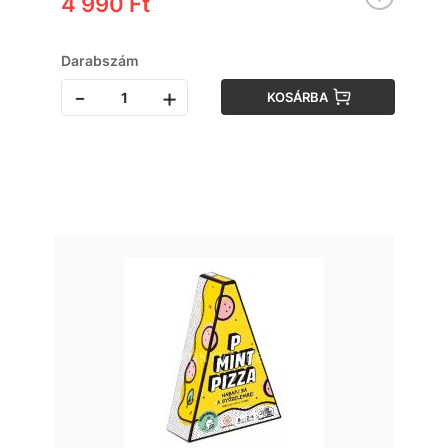
4 990 Ft
Darabszám
-
+
KOSÁRBA