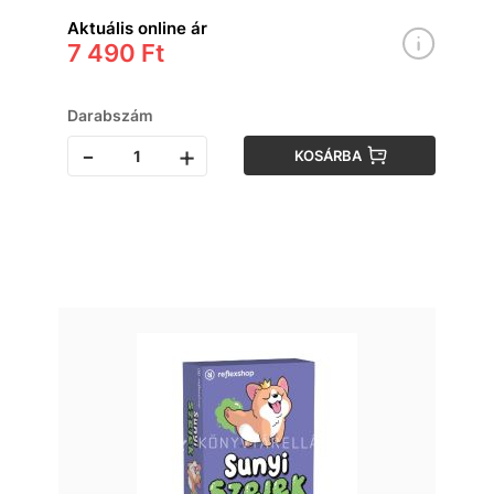
Aktuális online ár
7 490 Ft
Darabszám
-
+
KOSÁRBA