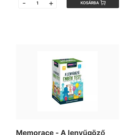
-
+
KOSÁRBA
Memorace - A lenyűgöző