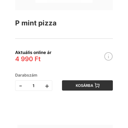
P mint pizza
Aktuális online ár
4 990 Ft
Darabszám
-
+
KOSÁRBA