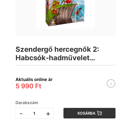
Szendergő hercegnők 2:
Habcsók-hadművelet
társasjáték
Aktuális online ár
5 990 Ft
Darabszám
-
+
KOSÁRBA