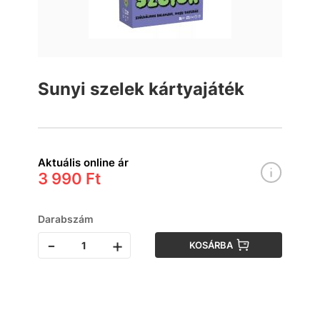
Sunyi szelek kártyajáték
Aktuális online ár
3 990 Ft
Darabszám
-
+
KOSÁRBA