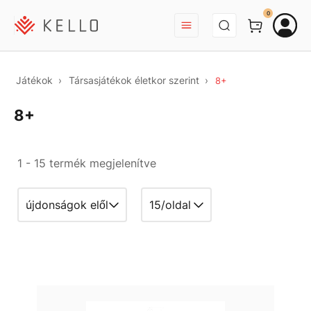
BEJELENTKEZÉS
0
Játékok
Társasjátékok életkor szerint
8+
8+
1 - 15 termék megjelenítve