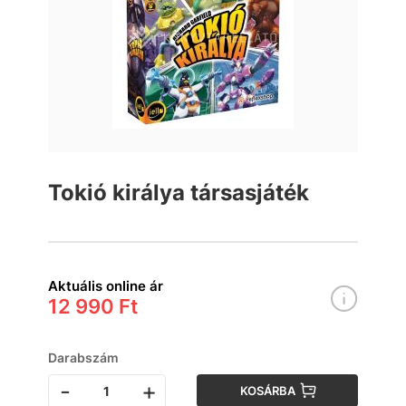
Tokió királya társasjáték
Aktuális online ár
12 990 Ft
Darabszám
-
+
KOSÁRBA