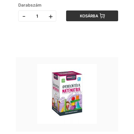
Darabszám
-
+
KOSÁRBA