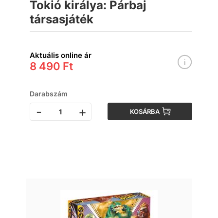
Tokió királya: Párbaj
társasjáték
Aktuális online ár
8 490 Ft
Darabszám
-
+
KOSÁRBA